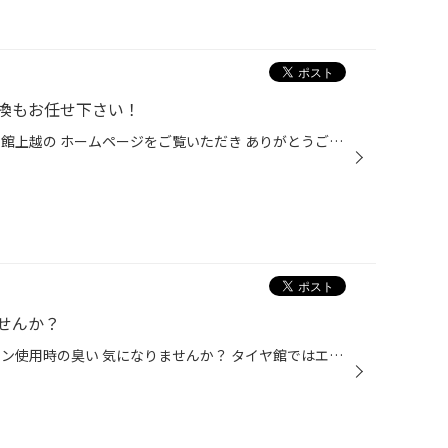
換もお任せ下さい！
皆さんこんにちは！ 本日もタイヤ館上越の ホームページをご覧いただき ありがとうございます<(_ _)> 本日はヴェゼルハイブリッドの オイル交換作業を ご紹介させていただきます。 今回は【エコマックス 0W-20】 を使用させていただきました。 ハイブリッド車両や アイドリングストップ車両は エン...
せんか？
皆さんこんにちは！ 皆さんエアコン使用時の臭い 気になりませんか？ タイヤ館ではエアコン使用時の 臭いが気になる方に 【抗菌クリーン】をオススメしています。 これ1つでエアコンの嫌な臭いから 車内の抗菌まで全部OK！ 施工時間は約30分！ タイヤ交換などの待ち時間中に できてしまいます！ 施...