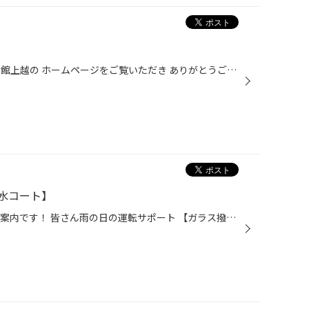
皆さんこんにちは！ 本日もタイヤ館上越の ホームページをご覧いただき ありがとうございます<(_ _)> 本日もタイヤ交換のご紹介です！ 本日作業させていただいたお車は 日産【デイズルークス】です。 交換前のタイヤはこんな感じです スリップサインまであと少し タイヤの溝は水の役割を担っている...
水コート】
【ガラス撥水コーティング】 のご案内です！ 皆さん雨の日の運転サポート 【ガラス撥水】はいかがですか？ 撥水コーティングしてあると 雨がビューと飛んで行くので 視界が良くなり運転しやすくなります! 雨の日の運転で視界が悪く 運転しにくいと思っている方 是非、【ガラス撥水コーティング】 視...