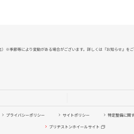
付 18：00迄）※季節等により変動がある場合がございます。詳しくは『お知らせ』
プライバシーポリシー
サイトポリシー
特定整備に関
他ピット作業の予約
ブリヂストンホイールサイト
希望のクローク契約会員の方はこちらを選択ください