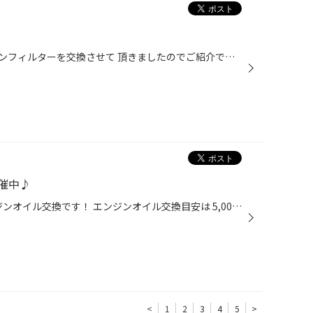
今日はHONDA フリードの エアコンフィルターを交換させて 頂きましたのでご紹介です☆ それでは早速作業に入ります！ まずはグローブボックスを外して 今まで使っていたエアコンフィルターを 取り出します！ その後新品のエアコンフィルターに 交換してグローブボックスを元に戻すと 作業完了です！...
催中♪
今回は《トヨタ ライズ》の エンジンオイル交換です！ エンジンオイル交換目安は 5,000KM走行または半年に1回が 交換目安です！ 専用の機械を使用し 上から古いエンジンオイルを 抜いていきます！ 当店オススメのエンジンオイル 《エコマックス 0W20》 を規定量入れました。 エコマックスは低燃費性...
<
1
2
3
4
5
>