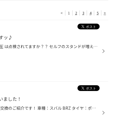
<
1
2
3
4
5
>
すッ♪
ところでみなさんはタイヤの空気圧 は点検されてますか？？ セルフのスタンドが増えて点検されない 方も多いのではないでしょうか？？ そんな方にオススメなのが 当店の無料点検♪♪ まずは適正な空気圧に調整します！！ 空気圧は月に1度の点検がオススメ♪ 次にトルクレンチをお車に合わせて適正値で ...
いました！
皆さんこんにちは。 本日はタイヤ交換のご紹介です！ 車種：スバル BRZ タイヤ：ポテンザRE004 お車は言わずと知れた人気の スポーツカーですね！ 組替はいつも通りリムの磨きも しっかり行いバランス調整も 行いました！ バランスですが、今回はSTI純正の 黒ホイールですのでオプションで ブラック...