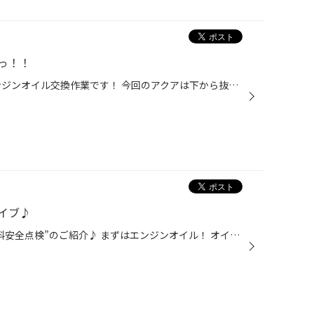
っ！！
本日は《TOYOTA アクア》の エンジンオイル交換作業です！ 今回のアクアは下から抜いていきます！ ドレンボルトを外して パッキンは新しいものに交換します。 当店オススメエンジンオイル 『ECO MAX 0W-20』 をチョイスです！ 当店のエンジンオイル交換は WEBで予約もできるので 是非ご利用ください！
イブ♪
今回は当店で行っております “無料安全点検”のご紹介♪ まずはエンジンオイル！ オイルの油量や汚れを確認します。 エンジンオイルは人でいうと血液にあたる といわれており、定期的な交換をオススメ しております！ 次にバッテリー！ 点検は最新の検査器具を使用して 点検いたします！ これから寒く...