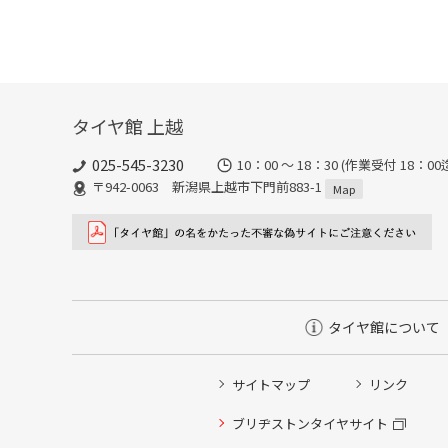
タイヤ館 上越
025-545-3230
10：00 ～ 18：30 (作業受
〒942-0063 新潟県上越市下門前883-1
Map
タイヤ館について
サイトマップ
リンク
タイヤ点検・安全点検/タイヤ履き替え/オイル交換/その
ブリヂストンタイヤサイト
クローク契約会員専用タイヤ履き替え※タイヤ履き替えを