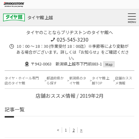
タイヤ館 上越
タイヤのことならブリヂストンのタイヤ館へ
025-545-3230
10：00 ～ 18：30 (作業受付 18：00迄）※季節等により変動が
ある場合がございます。詳しくは『お知らせ』をご確認くださ
い。
〒942-0063 新潟県上越市下門前883-1
Map
タイヤ・ホイール専門
都道府県か
新潟県のタ
タイヤ館 上
店舗おスス
店のタイヤ館
ら探す
イヤ館
越TOP
メ情報
店舗おススメ情報 / 2019年2月
記事一覧
<
1
2
>