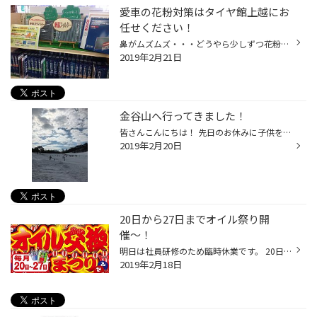
愛車の花粉対策はタイヤ館上越にお
任せください！
鼻がムズムズ・・・どうやら少しずつ花粉が・・・！？ 花粉症の方にはとってもツライ時期が近づいてきています（>Д<） 家の中は空気清浄機で安心♪ 車内も窓は開けないから安心♪・・・！？ ではないんです！ 車にも花粉やほこりなどをキャッチしてくれる 『エアコンフィルター』があるのはご存知です...
2019年2月21日
金谷山へ行ってきました！
皆さんこんにちは！ 先日のお休みに子供を連れて雪遊びに金谷山へ行ってきました！ 大勢の幼稚園児が遊びに来ていましたよ！ お昼前には太陽が出てきて気温も上がり雪遊び日和でした！ 元気に雪遊びをする子供達を見ながら少しずつ春の訪れを感じる日でした☆
2019年2月20日
20日から27日までオイル祭り開
催〜！
明日は社員研修のため臨時休業です。 20日は営業してますのでみなさんご来店くださいね☆ そう、20日と言えば 『エンジンオイル交換祭り』！！ エンジンオイル交換がお得にできちゃいます♪ そろそろ交換時期だ！という方も いつ交換したっけな？という方も お車の点検はいつでも無料なので お気軽に...
2019年2月18日