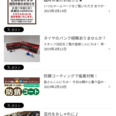
いつもホームページをご覧いただき ありがとうございます（＾＾） 2月19日（火）は社員研修のため臨時休業となります。 ご迷惑をおかけいたしますがご理解の程 よろしくお願い致します。 なお翌日20日（水）は営業いたします。 皆様のご来店お待ちしております。
2019年2月14日
タイヤのパンク経験ありませんか？
スタッフ日記をご覧の皆様こんにちは！ 突然ですがお車のタイヤに釘などが刺さってパンク経験したことありませんか？ 当店ではパンク修理も実施しております。 タイヤの内側から修理するので、外側から修理するものより確実に空気漏れを防ぐことができます。 ※パンク箇所によって修理できないことが...
2019年2月11日
防錆コーティングで塩害対策！
皆さんこんにちは！ 今日は朝から曇り空の上越市ですね！ 久し振りに積りましたね〜！今朝も早めに出勤準備して除雪してから出てきました！ 今シーズンは除雪車の出動も少ないですが、いざ積ると大変助かります！ この雪で国道など凍結防止剤が撒かれたのではないでしょうか？ ご存知の方が多いと思...
2019年2月10日
足元をおしゃれに♪