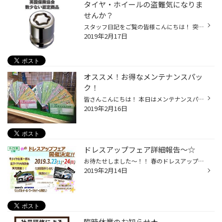
タイヤ・ホイールの盗難気になりま
せんか？
スタッフ日記をご覧の皆様こんにちは！ 突然ですが、これからタイヤのインチアップや高級ホイールに交換をご検討の方は盗難されないかどうか心配になりませんか？ そんな方にオススメの商品があります。 それが、【マックガード】という商品です。 ●コンピューター作図による数多くのキーパターン ...
2019年2月17日
オススメ！お得なメンテナンスパッ
ク！
皆さんこんにちは！ 本日はメンテナンスパックのご紹介です！ タイヤ脱着やオイル交換などのメンテナンスを毎回お支払いいただくよりも パックを使っていただいた方がお得になりますよ！ 用途に合わせてAタイプ、Bタイプの2種類ございます！ メンテナンスパック内容 ※エンジンオイル交換×2回分 ※オ...
2019年2月16日
ドレスアップフェア詳細報告～☆
お待たせしました～！！ 春のドレスアップフェア 2019 いよいよ来月の２３日（土）・２４日（日）の２日間開催です♪ イベント内容が決まりましたのでご報告～！！！！！！ まずはデモカー！！ クスコ車高調装着の『トヨタ ヴェルファイア』・『スズキ スイフトスポーツ』の２台！！ 当日は同乗試乗...
2019年2月14日
臨時休業のお知らせ★