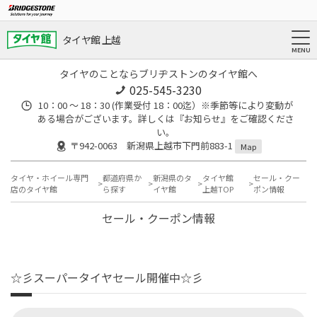
タイヤ館 上越
タイヤのことならブリヂストンのタイヤ館へ
025-545-3230
10：00 ～ 18：30 (作業受付 18：00迄）※季節等により変動が
ある場合がございます。詳しくは『お知らせ』をご確認くださ
い。
〒942-0063 新潟県上越市下門前883-1
Map
タイヤ・ホイール専門
都道府県か
新潟県のタ
タイヤ館
セール・クー
店のタイヤ館
ら探す
イヤ館
上越TOP
ポン情報
セール・クーポン情報
☆彡スーパータイヤセール開催中☆彡