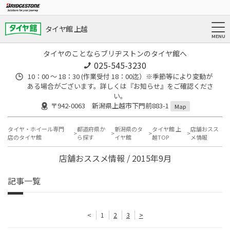
タイヤ館 上越
タイヤのことならブリヂストンのタイヤ館へ
025-545-3230
10：00 ～ 18：30 (作業受付 18：00迄）※季節等により変動が
ある場合がございます。詳しくは『お知らせ』をご確認くださ
い。
〒942-0063 新潟県上越市下門前883-1
Map
タイヤ・ホイール専門
都道府県か
新潟県のタ
タイヤ館 上
店舗おスス
店のタイヤ館
ら探す
イヤ館
越TOP
メ情報
店舗おススメ情報 / 2015年9月
記事一覧
<
1
2
3
>