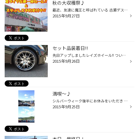
秋の大収穫祭♪
最近、友達に魔王と呼ばれている 古瀬デス☆ 意味は・・・ 友達にしか分かりません・・・(笑) さて、昨日から開催してます 『 秋 の 大 収 穫 祭 』 たくさんの方にご来店いただき ありがとうございます(*^∀^*)/ 夏タイヤは在庫一掃セールしております♪ スタッドレスは早期ご予約を承っており...
2015年9月27日
セット品装着日!!
先日アップしましたレイズホイール!! ついにこの日がやってきました～(*^^)v ﾃﾝｼｮﾝあがりすぎて装着前画像を 撮るの忘れました…ｽﾝﾏｾﾝ 純正17～19にインチアップ!! ｽﾎﾟｰﾃｨでキマってますね～(*^^)v 天気も味方してヒカリ輝いてます。 まぶすぃ～(*^^)v 10月の末にはドレスアップフェア開催します。 ...
2015年9月26日
満喫～♪
シルバーウィーク後半にお休みをいただき 宮城県へ行ってきました(^o^)丿 そうです！！車のイベント『Ｋｄａｙ!!』 普段見れない車を堪能してきました♪ 車で５時間・・・遠いな～と思いながらも 意外と運転できるものですね(笑) さて、行きも帰りも高速道路は路肩に止まって レッカーに運ばれている...
2015年9月25日
本日、最終日！