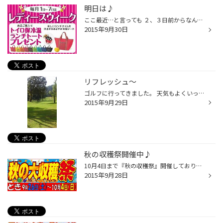
明日は♪
ここ最近…と言っても ２、３日前からなんですが… 食べ過ぎてお腹がヤバめの古瀬デス☆ 食欲の秋ですからね～ 何でもおいしく食べちゃいます♪ プリンとか目の前で食べられた日には そりゃ買って帰りますよ～。 恐ろしい季節です(笑) さて、明日から１週間、 『レディースウィーク』開催です(*^∀^*)/ ...
2015年9月30日
リフレッシュ～
ゴルフに行ってきました。 天気もよくいっさい言い訳のできないほどの コンディション!! 今年、二回目のコースで ナカナカ上達はしませんが楽しめました～!! プレイ中は集中しすぎの為 風景画しか撮れませんでした～ 年内もう一回いければ… もう少しスコアを… ちなみに140…でした……
2015年9月29日
秋の収穫祭開催中♪
10月4日まで『秋の収穫祭』開催しております。 スタッドレスから夏タイヤまでお買い得商品が 目白押し！！ スタッドレスタイヤの準備は、早いがお得です。 冬が心配と思う方は、当店でスタッドレス点検は いかがですか？？ 高度計やデプスゲージ、そしてマイクロスコープで 皆さんのタイヤを隅々ま...
2015年9月28日