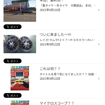
「夏タイヤ・冬タイヤ 大商談会」 本日、最終日になっております！ 夏タイヤ在庫セール・スタッドレスタイヤ早期予約セールで 大変お得となっております。 是非×2、皆さまのご来店をお待ちしております
2015年9月23日
ついに来ました～!!!
レイズ! ホムラ!!２×７～!!! ＤＲカラーのいぶし銀♪ 渋いですね～(*^^)v 近日!装着画像アップしますので お楽しみに～♪
2015年9月22日
これは何？？
タイトルを見て気になりましたか？？ 当店に新しく加わったマイクロスコープ君のご紹介。 スタッドレスの内部を見る事の出来る道具です。 ブリヂストンのブリザックは、発泡ゴムを採用しています。 見た目には、わかりにくいですが、マイクロスコープ君を 使うと・・・なんとはっきりと見えちゃうん...
2015年9月22日
マイクロスコープ？？