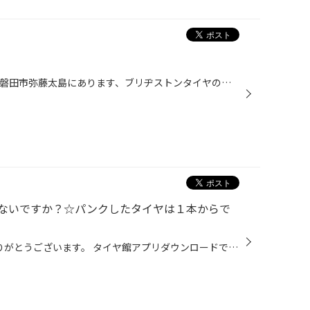
いつもお世話になっております。 磐田市弥藤太島にあります、ブリヂストンタイヤの専門店タイヤ館 磐田」です。 【磐田 浜松 袋井 掛川 菊川 御前崎】のお客様、 いつもご来店頂き、誠にありがとうございます。m(_ _)m タイヤ館アプリダウンロードでお得にタイヤGET 詳しくはこちら 2年に一度の… 【...
ないですか？☆パンクしたタイヤは１本からで
いつも当店HPを ご覧いただきありがとうございます。 タイヤ館アプリダウンロードでお得にタイヤGET‼ ＼こちらから／ 突然のパンクで、お困りではないですか？☆パンクしたタイヤは１本からでも交換できます☆ いつも当店をご利用いただきましてありがとうございます。 タイヤは、釘やネジが刺さった...