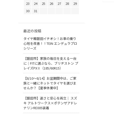
23
24
25
26
27
28
29
30
31
最近の投稿
タイヤ館磐田イチオシ！お車の乗り
心地を改善！！TEIN エンデュラプロ
シリーズ
【磐田市】家族の毎日を支える一台
に｜FITに選ぶなら、ブリヂストン プ
レイズPXⅡ（185/60R15）
【8/10～8/14】お盆期間中は、ご家
族と一緒にネットでタイヤを選びま
せんか？【夏季休業中】
【磐田市】速さと安心を両立｜ スズ
キ アルトワークス×ポテンザアドレ
ナリンRE005装着