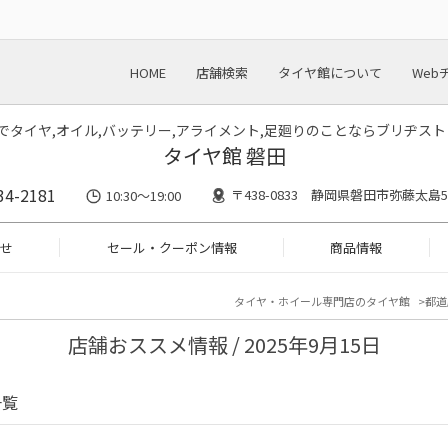
HOME
店舗検索
タイヤ館について
Web
川でタイヤ,オイル,バッテリー,アライメント,足廻りのことならブリヂス
タイヤ館 磐田
34-2181
〒438-0833 静岡県磐田市弥藤太島55
10:30～19:00
せ
セール・クーポン情報
商品情報
タイヤ・ホイール専門店のタイヤ館
都道
店舗おススメ情報 / 2025年9月15日
一覧