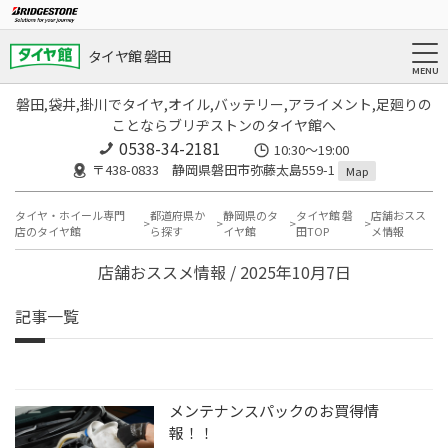
タイヤ館 磐田
磐田,袋井,掛川でタイヤ,オイル,バッテリー,アライメント,足廻りの
ことならブリヂストンのタイヤ館へ
0538-34-2181
10:30～19:00
〒438-0833 静岡県磐田市弥藤太島559-1
Map
タイヤ・ホイール専門
都道府県か
静岡県のタ
タイヤ館 磐
店舗おスス
店のタイヤ館
ら探す
イヤ館
田TOP
メ情報
店舗おススメ情報 / 2025年10月7日
記事一覧
メンテナンスパックのお買得情
報！！