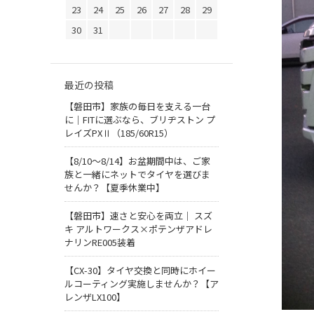
23
24
25
26
27
28
29
30
31
最近の投稿
【磐田市】家族の毎日を支える一台
に｜FITに選ぶなら、ブリヂストン プ
レイズPXⅡ（185/60R15）
【8/10～8/14】お盆期間中は、ご家
族と一緒にネットでタイヤを選びま
せんか？【夏季休業中】
【磐田市】速さと安心を両立｜ スズ
キ アルトワークス×ポテンザアドレ
ナリンRE005装着
【CX-30】タイヤ交換と同時にホイー
ルコーティング実施しませんか？【ア
レンザLX100】