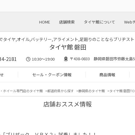
HOME
店舗検索
タイヤ館について
Web
川でタイヤ,オイル,バッテリー,アライメント,足廻りのことならブリヂス
タイヤ館 磐田
34-2181
〒438-0833 静岡県磐田市弥藤太島55
10:30～19:00
せ
セール・クーポン情報
商品情報
・ホイール専門店のタイヤ館
都道府県から探す
静岡県のタイヤ館
タイヤ館 磐田TO
店舗おススメ情報
品「ブリザック ＶＲＸ２」試乗しました！！