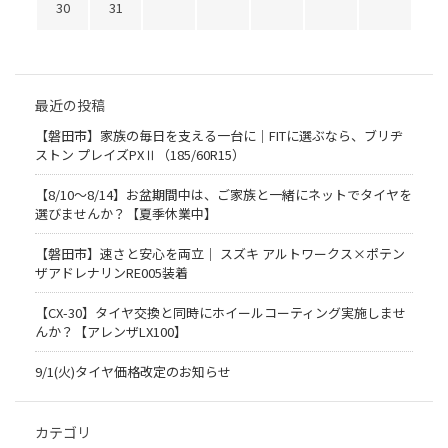
30
31
最近の投稿
【磐田市】家族の毎日を支える一台に｜FITに選ぶなら、ブリヂ
ストン プレイズPXⅡ（185/60R15）
【8/10～8/14】お盆期間中は、ご家族と一緒にネットでタイヤを
選びませんか？【夏季休業中】
【磐田市】速さと安心を両立｜ スズキ アルトワークス×ポテン
ザアドレナリンRE005装着
【CX-30】タイヤ交換と同時にホイールコーティング実施しませ
んか？【アレンザLX100】
9/1(火)タイヤ価格改定のお知らせ
カテゴリ