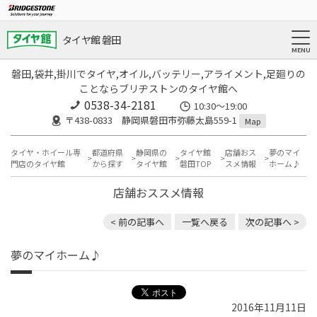
タイヤ館 磐田
磐田,袋井,掛川でタイヤ,オイル,バッテリー,アライメント,足廻りの
ことならブリヂストンのタイヤ館へ
0538-34-2181
10:30～19:00
〒438-0833 静岡県磐田市弥藤太島559-1
Map
タイヤ・ホイール専
都道府県
静岡県の
タイヤ館
店舗おス
夢のマイ
門店のタイヤ館
から探す
タイヤ館
磐田TOP
スメ情報
ホーム♪
店舗おススメ情報
< 前の記事へ
一覧へ戻る
次の記事へ >
夢のマイホーム♪
2016年11月11日