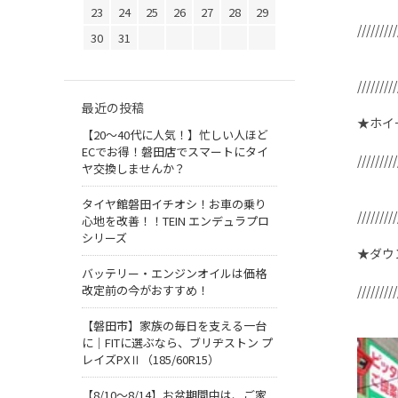
23
24
25
26
27
28
29
/////////
30
31
/////////
最近の投稿
★ホイー
【20〜40代に人気！】忙しい人ほど
ECでお得！磐田店でスマートにタイ
/////////
ヤ交換しませんか？
タイヤ館磐田イチオシ！お車の乗り
/////////
心地を改善！！TEIN エンデュラプロ
シリーズ
★ダウ
バッテリー・エンジンオイルは価格
改定前の今がおすすめ！
/////////
【磐田市】家族の毎日を支える一台
に｜FITに選ぶなら、ブリヂストン プ
レイズPXⅡ（185/60R15）
【8/10～8/14】お盆期間中は、ご家