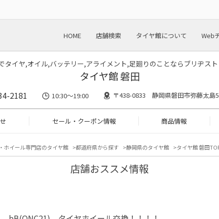
HOME
店舗検索
タイヤ館について
Web
川でタイヤ,オイル,バッテリー,アライメント,足廻りのことならブリヂス
タイヤ館 磐田
34-2181
〒438-0833 静岡県磐田市弥藤太島55
10:30～19:00
せ
セール・クーポン情報
商品情報
・ホイール専門店のタイヤ館
都道府県から探す
静岡県のタイヤ館
タイヤ館 磐田TO
店舗おススメ情報
 bB(QNC21) タイヤホイール交換！！！！