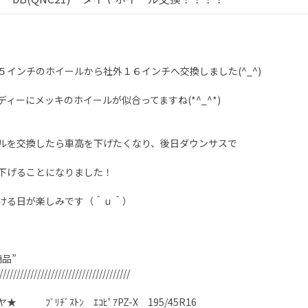
５インチのホイールから社外１６インチへ交換しました(^_^)
ディーにメッキのホイールが似合ってますね(*^_^*)
ルを交換したら車高を下げたくなり、後日ダウンサスで
下げることになりました！
ける日が楽しみです（＾ｕ＾）
商品”
//////////////////////////////////////
★ ﾌﾞﾘﾁﾞｽﾄﾝ ｴｺﾋﾟｱPZ-X 195/45R16