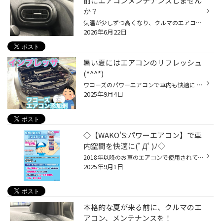
前にエアコンメンテナンスしません
か？
気温が少しずつ高くなり、クルマのエアコンを使用する機会も増えてきていると思います。 是非、夏本番を迎える前におクルマのエアコンのメンテナンスをしませんか？ 【より快適に♪今がおススメ！カーエアコンのメンテナンス】 ■エアコンガスクリーニング おクルマの経年劣化によって、エアコンの効...
2026年6月22日
暑い夏にはエアコンのリフレッシュ
(*^^*)
ワコーズのパワーエアコンで車内も快適に 連日の猛暑でエアコンを使わない日は無いですよね(；一_一) エアコンの冷えが弱く感じていたり、エアコンを使うと昔より加速が悪くなったなど そんな時にはエアコン添加剤がおススメです！ こちらのインプレッサはバルクヘッドとインタークーラーの間にチャ...
2025年9月4日
◇【WAKO'S:パワーエアコン】で車
内空間を快適に(ﾟДﾟ)ﾉ◇
2018年以降のお車のエアコンで使用されている【R1234yf専用】の添加剤(=ﾟωﾟ)ﾉ エアコンガスの潤滑性や成分の維持などに効果のある添加剤なのです♬♬ まだまだ続く夏の暑さ対策に「1本いかがですか|дﾟ)？！」 ◇「作業に関してのご相談」もお気軽にスタッフまで(⁎⁍̴̆Ɛ⁍̴̆⁎)/◇ オイル交換からタイヤ交換...
2025年9月1日
本格的な夏が来る前に、クルマのエ
アコン、メンテナンスを！