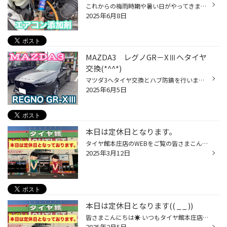
これからの梅雨時期や暑い日がやってきます 外気温が高いとエアコンが冷えにくくなりませんか？ エアコン添加剤を入れると冷えが早くなったり走行中のパワーロスも軽減してくれます R１３４の他、最近のおクルマはR１２３４の新しい規格を使用しています どちらにも対応できますので冷えにくい方や...
2025年6月8日
MAZDA3 レグノGR－XⅢへタイヤ
交換(*^^*)
マツダ3へタイヤ交換とハブ防錆を行いました 交換するREGNO GR-XⅢです ハブ廻りの錆を取り、錆止めのコーティングをかけました コレからドライブや旅行が楽しみですね オイル交換からタイヤ交換までお車のメンテナンスのご予約はこちらから 次回のご来店、スタッフ一同心よりお待ちしております！ ...
2025年6月5日
本日は定休日となります。
タイヤ館本庄店のWEBをご覧の皆さまこんにちは♪ ご迷惑をおかけいたしますが、よろしくお願い致しますm(_ _)m オイル交換からタイヤ交換までお車のメンテナンスのご予約はこちらから 次回のご来店、スタッフ一同心よりお待ちしております！ 本庄市五十子1-2 タイヤ館 本庄（グーグルマップ） タイヤ...
2025年3月12日
本日は定休日となります(( _ _ ))
皆さまこんにちは☀︎ いつもタイヤ館本庄店のWEBをご覧いただきありがとうございます♪ ご迷惑をお掛けしますがよろしくお願い致します。
2025年2月5日