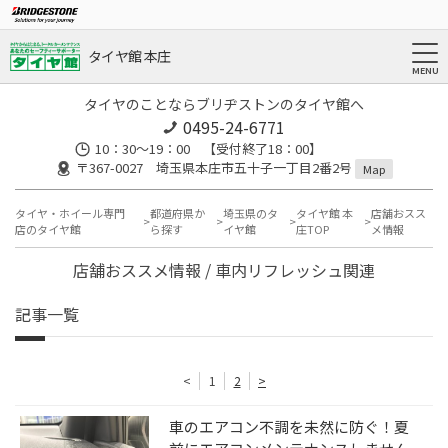
タイヤ館 本庄
タイヤのことならブリヂストンのタイヤ館へ
0495-24-6771
10：30～19：00 【受付終了18：00】
〒367-0027 埼玉県本庄市五十子一丁目2番2号
Map
タイヤ・ホイール専門
都道府県か
埼玉県のタ
タイヤ館 本
店舗おスス
店のタイヤ館
ら探す
イヤ館
庄TOP
メ情報
店舗おススメ情報 / 車内リフレッシュ関連
記事一覧
<
1
2
>
車のエアコン不調を未然に防ぐ！夏