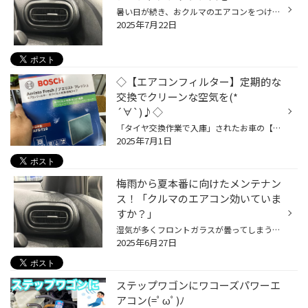
暑い日が続き、おクルマのエアコンをつける機会も増えてきていると思います。 今回は暑い夏に向けた、おクルマのエアコン向け、おススメ商品のご紹介です！ 【おクルマのエアコン、メンテナンスにオススメ商品！】 エアコンには、コンプレッサーという、エアコンを動かす心臓のようなものがあり、 ...
2025年7月22日
◇【エアコンフィルター】定期的な
交換でクリーンな空気を(*
´∀`)♪◇
「タイヤ交換作業で入庫」されたお車の【安全点検作業】を実施(￣^￣)ゞ バッテリーやオイル類は問題ありませんでしたが… 【エアコンフィルター】に関しては、ホコリなどが盛り沢山((((；ﾟДﾟ)))))))。。 ◇この様な状態になってしまうと「嫌なニオイや風量低下の原因に‼︎」◇ ※エアコンフィルターの交...
2025年7月1日
梅雨から夏本番に向けたメンテナン
ス！「クルマのエアコン効いていま
すか？」
湿気が多くフロントガラスが曇ってしまう梅雨時期、 また、気温が高く暑い日も増え、夏はもうすぐそこです！ 少しずつ、クルマのエアコンをつける機会も増えてきていると思いますので、 是非、夏本番を迎える前におクルマのエアコンのメンテナンスをおススメします！ 【より快適に♪今がおススメ！カ...
2025年6月27日
ステップワゴンにワコーズパワーエ
アコン(=ﾟωﾟ)ﾉ