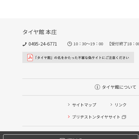
タイヤ館 本庄
0495-24-6771
10：30～19：00 【受付終了
タイヤ館について
サイトマップ
リンク
タイヤ点検・安全点検/タイヤ履き替え/オイル交換/その
ブリヂストンタイヤサイト
クローク契約会員専用タイヤ履き替え※タイヤ履き替えを
本日のタイヤ履き替え順番待ち予約 ※クローク契約会員