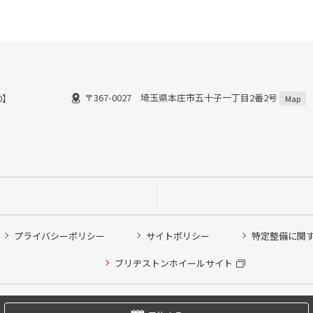
〒367-0027 埼玉県本庄市五十子一丁目2番2号
18：00】
Map
プライバシーポリシー
サイトポリシー
特定整備に関
他ピット作業の予約
ブリヂストンホイールサイト
希望のクローク契約会員の方はこちらを選択ください
の方はご利用いただけません
Copyright © 2024 Bridgestone Retail Co.,Ltd. All rights Reserved.