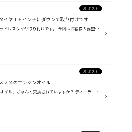
タイヤ１６インチにダウンで取り付けです
本日は人気のヤリスクロスのスタッドレスタイヤ取り付けです。 今回はお客様の要望で１８インチから１６インチ タイヤサイズは２０５/６５R１６に変更して取り付けです。 しっかり準備をしていきます。エア調整を万全に・・・ 。何事もなく無事装着です。 良かったです。 お客さまも大満足でした。 う
ススメのエンジンオイル！
タイヤ館本庄です。 皆様はお車のオイル、ちゃんと交換されていますか？ ディーラーや地域の整備工場、当店の様な量販店など 様々な所で交換が出来る、取り扱いがありますよね！ 今回は【カストロール エッジ 5ｗ‐30】の紹介です。 5ｗ‐40は以前から取り扱いがあり、輸入車や高性能な車の オイル交...