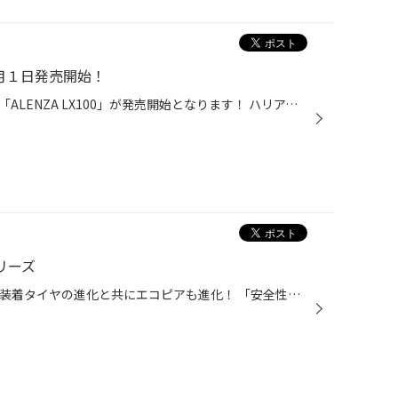
】２月１日発売開始！
ブリヂストンのＳＵＶ専用タイヤ「ALENZA LX100」が発売開始となります！ ハリアー・ＣＸ-５などの【ＳＵＶ】に乗っているお客様は必見です！ ご購入の際は是非、当店へ・・・！ ※詳しくは、ブリヂストンホームページで！ https://tire.bridgestone.co.jp/alenza/teaser/
シリーズ
◆ECOPIA NH200シリーズ◆ 新車装着タイヤの進化と共にエコピアも進化！ 「安全性」と「経済性」をしっかりと両立。 ①ハイレベルな低燃費性能を実現。 ②偏摩耗を抑制し安全性が長持ち。 ③車内での静粛性が向上。 ご存知でしょうか？ 最近の新車装着タイヤはとても高性能！ お車の性能を十分発揮するた...