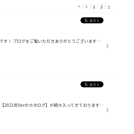
<
1
2
3
>
こんにちは(*'▽') タイヤ館本庄店です！ ブログをご覧いただきありがとうございます☆彡 当然ですが、 最後にバッテリー交換したのいつだったか覚えてますか？？ 気付かず乗ってしまっていて、 かなり経ってしまっている恐れもあります、、。 通常、バッテリーの交換は2～3年が交換目安です！ ただ、...
こんにちは、タイヤ館本庄です。 【2021年Verのカタログ】が続々入ってきておりますっ！！ 協力会社様の営業さんから頂きました～(*‘∀‘) ホイールや車高調などのGTパーツ類がメインですね。 2021年度のオートサロンが中止になってしまい、楽しみにされていた方も 多かったのではと思います。自分も...