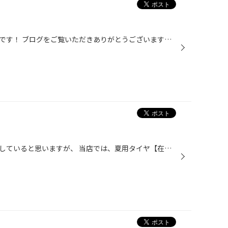
こんにちは(*'▽') タイヤ館本庄店です！ ブログをご覧いただきありがとうございます！ 最近パンク修理でご来店されるお客様が多いです！ 当店では、パンク修理行っております！ 内面修理、外面修理があります(*'▽') ただ、タイヤがパンクしてしまい ・空気が抜けた状態で長く走行してしまった。 ・...
まだ、スタッドレスタイヤを装着していると思いますが、 当店では、夏用タイヤ【在庫処分ＳＡＬＥ】を開催致します！ 17年・18年製造品でお買い得価格にて販売致します！ 現品限りになりますので、春先に履き替えと一緒にお考えのお客様は 早めの準備として、ご検討下さい！ 店頭に並んでいない商品...