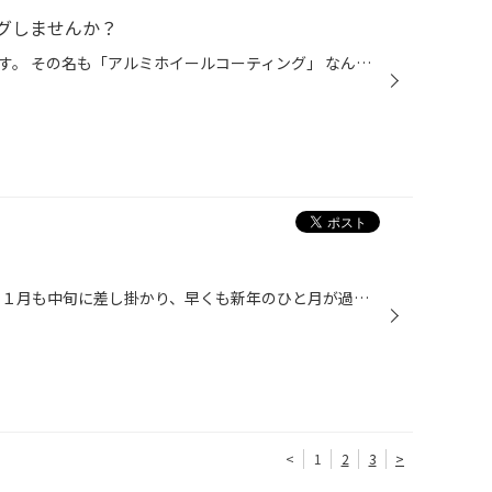
グしませんか？
皆様、本日一味違う商材の紹介です。 その名も「アルミホイールコーティング」 なんだ・・・コーティングか・・ なんて思う人も多いと思いますが、実際施工してみると洗車時のお手入れ楽々なんです。 ブレーキダスト等の汚れも水をひとかけ、お手入れ楽々なんです。 これから皆様に施工の状態を見て...
こんにちは、タイヤ館本庄です！ １月も中旬に差し掛かり、早くも新年のひと月が過ぎようとしています。 お店は少し落ち着きはじめて、スキマ時間が増えてきましたので、 なかなか忙しい時期には出来ない整理・整頓・清掃をやりました。 今回は外展示のホイールに巻いているラップをキレイに拭き上...
<
1
2
3
>