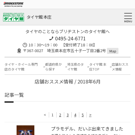
タイヤ館 本庄
タイヤのことならブリヂストンのタイヤ館へ
0495-24-6771
10：30～19：00 【受付終了18：00】
〒367-0027 埼玉県本庄市五十子一丁目2番2号
Map
タイヤ・ホイール専門
都道府県か
埼玉県のタ
タイヤ館 本
店舗おスス
店のタイヤ館
ら探す
イヤ館
庄TOP
メ情報
店舗おススメ情報 / 2018年6月
記事一覧
<
1
2
3
4
5
>
プラモデル、だいぶ出来てきました