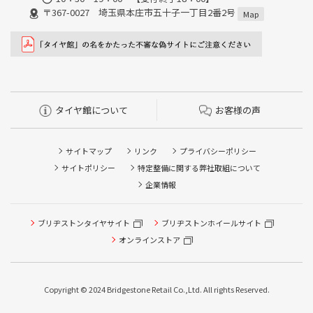
〒367-0027 埼玉県本庄市五十子一丁目2番2号
Map
タイヤ館について
お客様の声
サイトマップ
リンク
プライバシーポリシー
サイトポリシー
特定整備に関する弊社取組について
企業情報
ブリヂストンタイヤサイト
ブリヂストンホイールサイト
タイヤ点検・安全点検/タイヤ履き替え/オイル交換/その他
ピット作業の予約
オンラインストア
クローク契約会員専用タイヤ履き替え※タイヤ履き替えを
希望のクローク契約会員の方はこちらを選択ください
Copyright © 2024 Bridgestone Retail Co.,Ltd. All rights Reserved.
本日のタイヤ履き替え順番待ち予約 ※クローク契約会員の
方はご利用いただけません