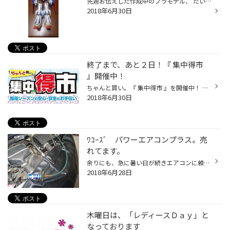
先週お伝えした作成中のプラモデル、 だいぶすすみました。 もう足が出来ています。 今回の作品は、自分が「早く飾りたい！」 という気持ちがいつもより強いです。 完成したらまた報告します。
2018年6月30日
終了まで、あと２日！『 集中得市
』開催中！
ちゃんと買い。『 集中得市 』を開催中！ ７月１日（日）までとなっております！ 梅雨の時期は、雨の日が多いので、タイヤの溝が少ないと 雨の日とっても危険です！ 雨の日のブレーキに「ヒヤッ」とした事ありませんか？ 雨の日でも【安心感が違う】タイヤをご用意しております！ また、お買い得な...
2018年6月30日
ﾜｺｰｽﾞ パワーエアコンプラス。売
れてます。
余りにも、急に暑い日が続きエアコンに頼りっぱなしな毎日！ クルマのエアコンがもっと冷たくなればなんて方や、エアコンつけると パワーがでず、遅くなるなど、燃費がかなり悪くなるなんて方に！ 『ワコーズ パワーエアコン プラス』 支持されてます。人気です。 売れてます。 リピーターが多いい...
2018年6月28日
木曜日は、「レディースＤａｙ」と
なっております