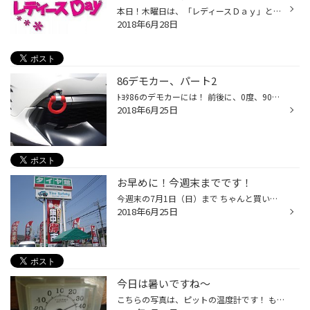
本日！木曜日は、「レディースＤａｙ」となっております！ 女性のお客様はエンジンオイル交換がお得に出来ちゃいます！どうせするなら、お得に交換しませんか？ 暑い日が続きますね！お車のｴﾝｼﾞﾝの熱をとる 役目もオイルにはあります。最近交換してない方は、 冷却水と一緒に点検して診てはいかがで...
2018年6月28日
86デモカー、パート2
ﾄﾖﾀ86のデモカーには！ 前後に、0度、90度がﾜﾝﾀｯﾁで可倒固定するチェックボール付きの クスコの牽引フックが！ レッドカラーのスタイリッシュなフック形状！ これだけでも！見た目が一気に！ 『スポーティーで、レーシー』になり、 速そうに見えますね！
2018年6月25日
お早めに！今週末までです！
今週末の7月1日（日）まで ちゃんと買い。『 集中得市 』を開催中！ タイヤ専門店ならではの信頼感あるお手頃モデルから、 『雨に強い』 雨の日でも【安心感が違う】タイヤをご用意しております！ そして、まだあります。 台数限定のお買い得な「お出掛け応援アイテム」など もございます！ 是非、...
2018年6月25日
今日は暑いですね～
こちらの写真は、ピットの温度計です！ もう少しで、【40度】です！ 日陰なのにです！溶けてしまいそうです！ 熱中症にならない様に、スタッフ全員で、声を掛け合って！ 水分補給していきます。皆さんも、こまめな水分補給を！