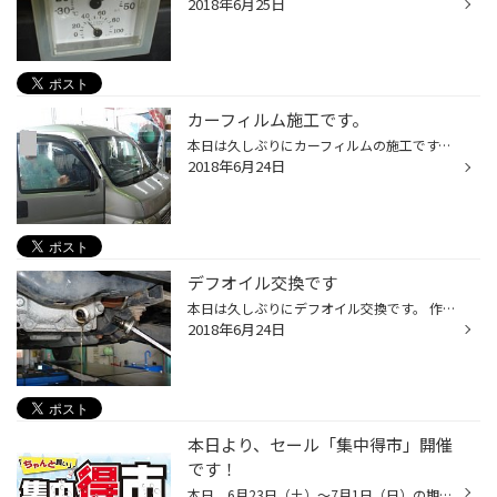
2018年6月25日
カーフィルム施工です。
本日は久しぶりにカーフィルムの施工です。 今回の作業は、いつものプライバシーフィルムではなく フロントガラスへのＵＶカットフィルムです。 ですから透明なフィルムですので車検等の問題もクリアできる商品となります。 （お取り付けの際は必ず事前に施工業者車検取次ぎの整備工場、カーディー...
2018年6月24日
デフオイル交換です
本日は久しぶりにデフオイル交換です。 作業工程はエンジンオイルと同じで所定のドレインボルトを緩めてオイルを出して 新しいオイルを入れていく。 エンジンオイルオイル交換と同じです。 定期的に交換すればお車長持ちしやすくなると思います。 気になる人、やってみたい人はお声かけください。
2018年6月24日
本日より、セール「集中得市」開催
です！
本日、6月23日（土）～7月1日（日）の期間中は ちゃんと買い。『 集中得市 』を開催致します！ 梅雨の時期は、雨の日が多いので、タイヤの溝が少ないと 雨の日とっても危険です！ 雨の日のブレーキに「ヒヤッ」とした事ありませんか？ 雨の日でも【安心感が違う】タイヤをご用意しております！ また...