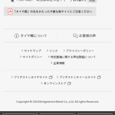
Map
タイヤ館について
お客様の声
サイトマップ
リンク
プライバシーポリシー
サイトポリシー
特定整備に関する弊社取組について
企業情報
ブリヂストンタイヤサイト
ブリヂストンホイールサイト
タイヤ点検・安全点検/タイヤ履き替え/オイル交換/その他
ピット作業の予約
オンラインストア
クローク契約会員専用タイヤ履き替え※タイヤ履き替えを
希望のクローク契約会員の方はこちらを選択ください
Copyright © 2024 Bridgestone Retail Co.,Ltd. All rights Reserved.
本日のタイヤ履き替え順番待ち予約 ※クローク契約会員の
方はご利用いただけません