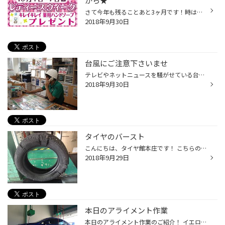
から★
さて今年も残ることあと3ヶ月です！時はあっという間に 過ぎ去っていきます。時代の流れをとても早く感じるご時世ですが いかがお過ごしでしょうか？ 当店では恒例の7日までのイベント！レディースウィークが明日より開催です 今度の購入プレゼントは薬用ハンドソープです。 季節の変わり目で体調を...
2018年9月30日
台風にご注意下さいませ
テレビやネットニュースを騒がせている台風情報をみなさまご覧になられてると 思いますが関東に上陸も時間の問題のようですね（気象庁によると） 今夜は早めに仕事を切り上げて帰宅困難にならぬように行動しましょう！ 災害発生時は当店の「ヒロシ木村」氏のように冷静な判断と行動が大切です！ こ...
2018年9月30日
タイヤのバースト
こんにちは、タイヤ館本庄です！ こちらのタイヤはバーストです。 原因は空気圧不足によるﾊﾞｰｽﾄの可能性が高いです。 空気圧不足のタイヤで高速走行を続けると発熱し破裂の危険がでます。 ﾊﾞｰｽﾄ予防のためにも空気圧が不足も高すぎも危険です 基準の空気圧を定期的に確認をオススメいたします(＾＾)...
2018年9月29日
本日のアライメント作業
本日のアライメント作業のご紹介！ イエローのビックキャリパーが可愛くて素敵なスバルWRX STIです ハイパワーモデルなのででっかいインタークーラーが付いたターボエンジンやでっかいウイングなど いかにも速そうで実際に速いからカッコいいですね！見た目どおりの性能★ 足回りのセッティング変更...