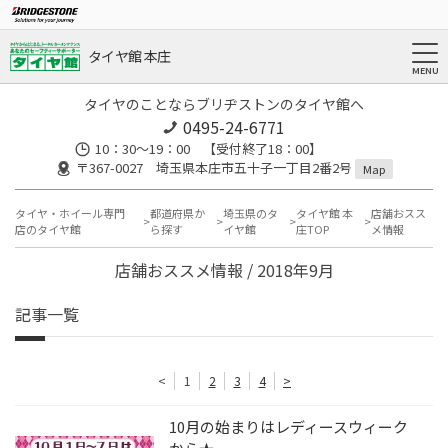
タイヤ館 本庄
タイヤのことならブリヂストンのタイヤ館へ
0495-24-6771
10：30～19：00 【受付終了18：00】
〒367-0027 埼玉県本庄市五十子一丁目2番2号
Map
タイヤ・ホイール専門
都道府県か
埼玉県のタ
タイヤ館 本
店舗おスス
店のタイヤ館
ら探す
イヤ館
庄TOP
メ情報
店舗おススメ情報 / 2018年9月
記事一覧
<
1
2
3
4
>
10月の始まりはレディースウィーク