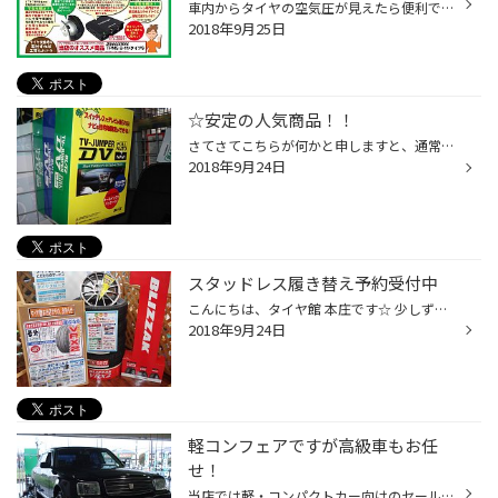
車内からタイヤの空気圧が見えたら便利ですよね？ そんな商品がこちら！ 空気圧モニタリングシステム『ＴＰＭＳ』！ タイヤの空気圧管理が簡単に！ 「スペアタイヤが無い」車両や 「空気圧点検が面倒」など不安を解決！ お出掛け中に、タイヤのトラブルって嫌ですよね？ 楽しいお出掛けが台無しにな...
2018年9月25日
☆安定の人気商品！！
さてさてこちらが何かと申しますと、通常車載のテレビは停車時しか 映像が写らず走り出すと自動的に音声のみに切り替わるシステムですが なんと走行中でも映像が写せる皆の夢を叶えた商品なのです！ 運転手は運転に集中してるので画面を見ることは無いですが助手席など からは見たいですもんね！同...
2018年9月24日
スタッドレス履き替え予約受付中
こんにちは、タイヤ館 本庄です☆ 少しずつ涼しくなってきましたね(＾＾) 10月11月12月の履き替えのご予約も、 お問い合わせが増えてきました(＾＾) ぜひ、お待ちしております(＾▽＾)
2018年9月24日
軽コンフェアですが高級車もお任
せ！
当店では軽・コンパクトカー向けのセールを実施中ではございますが 天皇や総理大臣などが利用する日本を代表する高級車である トヨタセンチュリーのタイヤ交換＆アライメント作業中でございます！ 軽コンだけではなくご覧のような高級車のタイヤも、もちろんお得に交換できちゃいます！ 装着するタ...