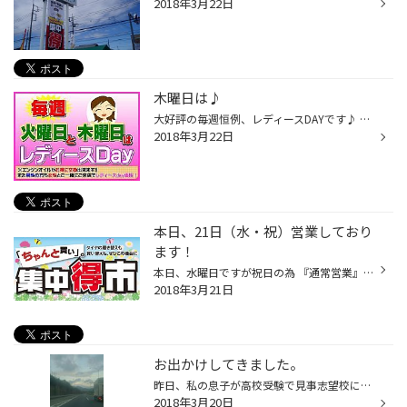
2018年3月22日
木曜日は♪
大好評の毎週恒例、レディースDAYです♪ 是非、オイル交換にお越し下さい。 車の免許を持っていて、お車でご来店下さった 女性のお客様限定で、高性能エンジンオイルが 特別価格になります。
2018年3月22日
本日、21日（水・祝）営業しており
ます！
本日、水曜日ですが祝日の為 『通常営業』しております！ また只今、春の「集中得市｣も開催中です！ お買得アイテムの「工具セット」・「カーシャンプー」 お出掛け応援アイテムの「ドライブレコーダー」など お買得となっております！ また、履き替えの季節がやってまいりました！ お買得タイヤか...
2018年3月21日
お出かけしてきました。
昨日、私の息子が高校受験で見事志望校に合格したのでご褒美にお出かけしてきました。 場所は静岡方面です。 昨日は曇りの天気予報でしたが、高速道路の途中でなんと！！ 富士山を見ることが出来て、すかさず 助手席の息子に写真を撮ってもらいました。 なんだか気分が良くなりました。 後は水族館...
2018年3月20日