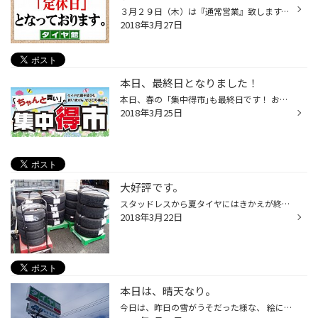
３月２９日（木）は『通常営業』致します。 また、木曜日は【レディースＤａｙ】となりますので 女性のお客様は、オイル交換がお得です！
2018年3月27日
本日、最終日となりました！
本日、春の「集中得市｣も最終日です！ お買得アイテムの「工具セット」・「カーシャンプー」 お出掛け応援アイテムの「ドライブレコーダー」など お買得となっております！この機会に是非！ また、夏用タイヤから冬用タイヤへの履き替えの季節がやってまいりました！ お買得タイヤから低燃費タイヤ...
2018年3月25日
大好評です。
スタッドレスから夏タイヤにはきかえが終わった、 タイヤクロークのお客様の梱包が終わりました。 一つ一つ丁寧に厚めのスポンジをはさんで包んで 結構重労働です・・・ これから業者の方が、次の履き替えのお客様分を 持ってくるときに、倉庫に運んでくれます。 お客様の手間の軽減が出来るタイヤ...
2018年3月22日
本日は、晴天なり。
今日は、昨日の雪がうそだった様な、 絵に描いたような青空・太陽なお天気に！ 昨日一日寝ていた人がいたら、雪が降ったことを 信じてもらえなそうです。