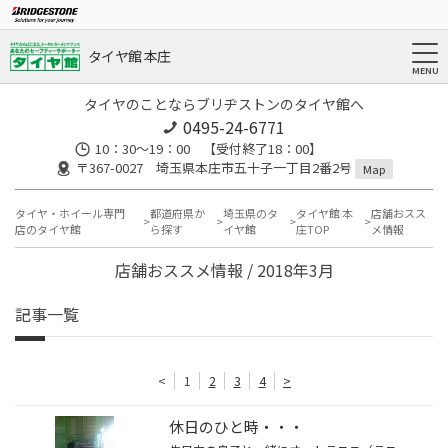
タイヤ館 本庄
タイヤのことならブリヂストンのタイヤ館へ
0495-24-6771
10：30～19：00 【受付終了18：00】
〒367-0027 埼玉県本庄市五十子一丁目2番2号
Map
タイヤ・ホイール専門
都道府県か
埼玉県のタ
タイヤ館 本
店舗おスス
店のタイヤ館
ら探す
イヤ館
庄TOP
メ情報
店舗おススメ情報 / 2018年3月
記事一覧
<
1
2
3
4
>
休日のひと時・・・