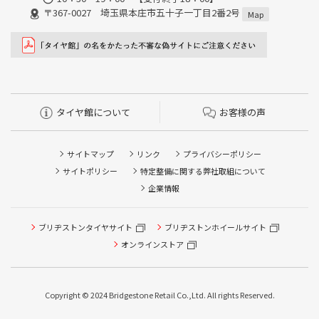
〒367-0027 埼玉県本庄市五十子一丁目2番2号
Map
タイヤ館について
お客様の声
サイトマップ
リンク
プライバシーポリシー
サイトポリシー
特定整備に関する弊社取組について
企業情報
ブリヂストンタイヤサイト
ブリヂストンホイールサイト
タイヤ点検・安全点検/タイヤ履き替え/オイル交換/その他
ピット作業の予約
オンラインストア
クローク契約会員専用タイヤ履き替え※タイヤ履き替えを
希望のクローク契約会員の方はこちらを選択ください
Copyright © 2024 Bridgestone Retail Co.,Ltd. All rights Reserved.
本日のタイヤ履き替え順番待ち予約 ※クローク契約会員の
方はご利用いただけません