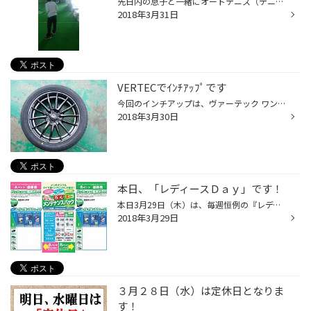
先日内の息子と一緒にオートテニス（テニスのうちっぱなしみたいなもの） に行ってきました。 息子は軟式テニスプレーヤーです。 硬式テニスはやったことがあるけれど 軟式テニスは感覚が違いました。 なかなか難しかったですが楽しかったです。
2018年3月31日
VERTECでｲﾝﾁｱｯﾌﾟです
今回のインチアップは、ヴァーテック ワン ロングビークの16インチです。 コンパクトカーで15インチからの → 16インチに、タイヤは疲れにくく軽快な ハンドル応答性で、ドライブが楽しくなる、プレイズです。
2018年3月30日
本日、「レディースＤａｙ」です！
本日3月29日（木）は、毎週恒例の『レディースＤａｙ』となります！ 女性のお客様はエンジンオイル交換がお得に出来ちゃいます！ また、男性のお客様も女性同伴であれば、お得に交換出来ます！ そろそろ、冬用タイヤから夏用タイヤへの履き替えが始まっております！ 履き替えとオイル交換がセットで...
2018年3月29日
３月２８日（水）は定休日となりま
す！