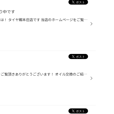
り中です
御覧の皆様こんにちは！ こんばんは！ タイヤ館本庄店です 当店のホームページをご覧いただき ありがとうございます！ 本日は たけい スタッフ オススメ作業！ ヘッドライトコーティング をご紹介させていただきます！ おクルマの大事な部分の一つ！ ヘッドライトの黄ばみ・擦り傷気になりませんか...
こんにちは、タイヤ館本庄のHPをご覧頂きありがとうございます！ オイル交換のご紹介ですが、作業の流れはいつも通りです。 オイルチェンジャー、いつもの機械でオイルの抜き取りをします。 ある程度抜けなくなったら、量の確認をしていきます。 このお車は3.9Lくらいなので、丁度良い感じに抜けま...