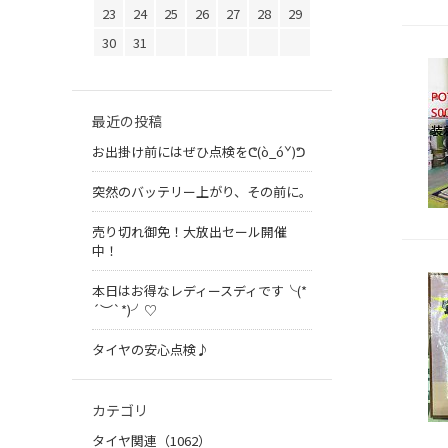
23
24
25
26
27
28
29
30
31
最近の投稿
お出掛け前にはぜひ点検をᕦ(ò_óˇ)ᕤ
突然のバッテリー上がり、その前に。
売り切れ御免！大放出セール開催
中！
本日はお得なレディースディです╰(*
´︶`*)╯♡
タイヤの安心点検♪
カテゴリ
タイヤ関連（1062）