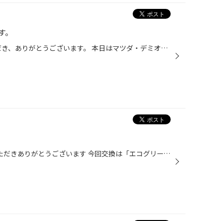
す。
タイヤ館本庄店のHPをご覧いただき、ありがとうございます。 本日はマツダ・デミオのタイヤ交換のが紹介です。 デミオのSPORTグレードと言う事で、タイヤサイズが195/45R16 今回お選びいただきましたタイヤは、ブリヂストン工場製のタイヤ【デイトンDT30】 タイヤの基本性能を備えた、ベーシック・...
タイヤ館本庄店のＨPをごらんいただきありがとうございます 今回交換は「エコグリーン ０W-20」です タイヤ館では無料安全点検実施中です。 お気軽にお声かけください。