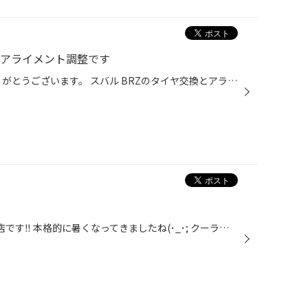
とアライメント調整です
タイヤ館本庄のHPをご覧頂きありがとうございます。 スバル BRZのタイヤ交換とアライメント調整のご紹介です。 作業の流れはいつも通りですが、タイヤ交換→アライメント調整の順ですね。 アライメント調整が終わりハンドルセンター出しが問題なければ、作業完了です。 新品タイヤ交換の際にはぜひア...
こんにちは(*´꒳`*) タイヤ館本庄店です‼︎ 本格的に暑くなってきましたね(･_･; クーラーなしでは厳しい〜‼︎‼︎ でも冷やしすぎは注意ですねT^T さて月曜日は、、 『レディースDAY』です‼︎‼︎☆☆ オイル交換の時期は目安6ヶ月です☺︎！ いつもよりお得にオイル交換出来ちゃうので 気軽にご来店お待ちして...