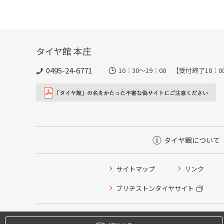
タイヤ館 本庄
0495-24-6771
10：30～19：00 【受付終了
タイヤ館について
サイトマップ
リンク
タイヤ点検・安全点検/タイヤ履き替え/オイル交換/その
ブリヂストンタイヤサイト
クローク契約会員専用タイヤ履き替え※タイヤ履き替えを
本日のタイヤ履き替え順番待ち予約 ※クローク契約会員