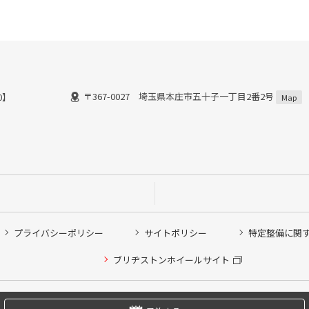
〒367-0027 埼玉県本庄市五十子一丁目2番2号
18：00】
Map
プライバシーポリシー
サイトポリシー
特定整備に関
他ピット作業の予約
ブリヂストンホイールサイト
希望のクローク契約会員の方はこちらを選択ください
の方はご利用いただけません
Copyright © 2024 Bridgestone Retail Co.,Ltd. All rights Reserved.