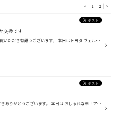
<
1
2
>
ヤ交換です
タイヤ館本庄のホームページをご覧いただき有難うございます。 本日はトヨタ ヴェルファイア ２３５/５０R１８ ブリヂストン ルフトRVⅡ 交換と一緒にアライメント調整を実施しました。 今回お客様は長期間タイヤを使用することによるヒビの発生をとても気にしての交換となります。 まだ溝はスリップ...
タイヤ館本庄店のHPをご覧いただきありがとうございます。 本日は おしゃれな車「アバルト595」のタイヤ交換をご紹介です。 この車両、見た目はコンパクトでかわいらしく見えますが、何気にスポーティーな車両で おおくの方に好まれています。 だからタイヤにもこだわりの「ポテンザ」が選ばれまし...