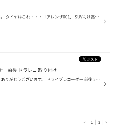
本日は現行型CR-Vタイヤ交換です。 タイヤはこれ・・・「アレンザ001」 SUV向け高級志向タイヤです。 今回の交換の経緯は気づいたらタイヤに傷があり、空気はもれていないけれど気になってしょうがない・・ という事で1本交換するなら思い切って4本交換してしまえ！！ という事で交換になりました。...
レナ 前後 ドラレコ 取り付け
タイヤ館本庄のHPをご覧いただきありがとうございます。 ドライブレコーダー 前後 2カメラ タイプのお取り付け紹介です。 リア側から配線を通します。 リアの配線が思った以上に余ってしまったので配線を束ねました。 こちらの車は駐車監視のオプション配線を使いますので今回はヒューズボックスか...
<
1
2
>