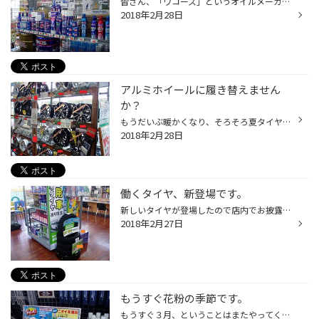
皆さん、「ワコーズ」というオイルメーカー知ってますか？ なかなかいいオイルなんです。 このメーカー、エンジンオイルだけでなく、エンジンの調子を整えるためのいろいろな添加剤も ラインナップにあります。 なんか最近調子が悪いな・・・なんて思っている人、タイヤ館に来て ワコーズ製品を試し...
2018年2月28日
アルミホイールに履き替えません
か？
もうだいぶ暖かくなり、そろそろ夏タイヤへの履き替えですね。 その履き替えるとき、タイヤと一緒にホイールも替えてみませんか？ イメージチェンジでリフレッシュすること間違いなし！ あなただけの愛車にしてみてはいかがですか？
2018年2月28日
働くタイヤ、新登場です。
新しいタイヤが登場したので店内でお披露目です。 バン用タイヤ 「Ｒ710」 商用車にもしっかりしたタイヤを装着して安全に仕事してもらいたい。 そんな思いをこめて販売したいと思います。
2018年2月27日
もうすぐ花粉の季節です。
もうすぐ３月、ということはまたやってくるあの季節・・・・ そう・・・・・ 花粉の季節です。 頭を抱えてしまう人も多いと思います。 タイヤ館で出来ることは、まずエアコンフィルターの交換！！ そして、車内消臭！！ 花粉本番になる前にぜひ施工しておきたいですね。 気になる人はご来店、お待ち...