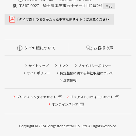
〒367-0027 埼玉県本庄市五十子一丁目2番2号
Map
タイヤ館について
お客様の声
サイトマップ
リンク
プライバシーポリシー
サイトポリシー
特定整備に関する弊社取組について
企業情報
ブリヂストンタイヤサイト
ブリヂストンホイールサイト
タイヤ点検・安全点検/タイヤ履き替え/オイル交換/その他
ピット作業の予約
オンラインストア
クローク契約会員専用タイヤ履き替え※タイヤ履き替えを
希望のクローク契約会員の方はこちらを選択ください
Copyright © 2024 Bridgestone Retail Co.,Ltd. All rights Reserved.
本日のタイヤ履き替え順番待ち予約 ※クローク契約会員の
方はご利用いただけません