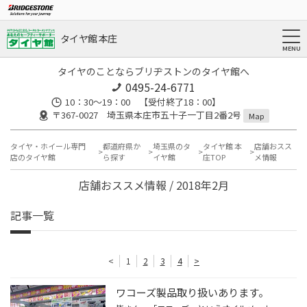
タイヤ館 本庄
タイヤのことならブリヂストンのタイヤ館へ
0495-24-6771
10：30～19：00 【受付終了18：00】
〒367-0027 埼玉県本庄市五十子一丁目2番2号
Map
タイヤ・ホイール専門
都道府県か
埼玉県のタ
タイヤ館 本
店舗おスス
店のタイヤ館
ら探す
イヤ館
庄TOP
メ情報
店舗おススメ情報 / 2018年2月
記事一覧
<
1
2
3
4
>
ワコーズ製品取り扱いあります。