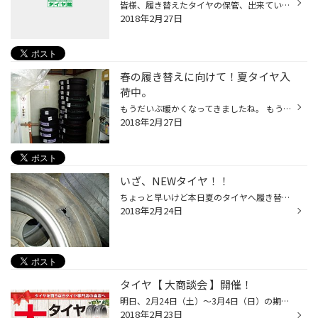
皆様、履き替えたタイヤの保管、出来ていますか？ 家の外に雨ざらし・・・大丈夫ですか？ タイヤ館ではそんなあなたの大事なタイヤのお預かりサービスやってます。 専用の倉庫でしっかり保管しています。 ですから盗難の心配もありません。 気になる人はぜひ、一声おかけください。
2018年2月27日
春の履き替えに向けて！夏タイヤ入
荷中。
もうだいぶ暖かくなってきましたね。 もうそろそろスタッドレスタイヤを履き替える時期になってきました。 皆様のご来店に備えてただいま夏要タイヤを続々とご用意して 皆様のご来店をお待ちしいています。
2018年2月27日
いざ、NEWタイヤ！！
ちょっと早いけど本日夏のタイヤへ履き替えです。 昨年の秋、悔しくも帰宅中にバーストしてしまいました。 まぁ春先には新しいタイヤに交換しようと思っていたから ふんぎりがつきました。 で、本日交換です。 今度はﾌﾟﾚｲｽﾞです。 感想を後日紹介したいともいます。 待っててね。
2018年2月24日
タイヤ【 大商談会 】開催！
明日、2月24日（土）～3月4日（日）の期間中は タイヤ『 大商談会 』を実施致します！ タイヤだけでなく、お買い得なアルミホイールセットもご用意しております！ また、おクルマのメンテナンスもお任せ下さい！ オイル・バッテリーなどの点検は【無料】で行なっております！ 点検・お見積もりだけ...
2018年2月23日