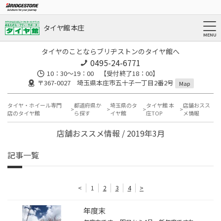
タイヤ館 本庄
タイヤのことならブリヂストンのタイヤ館へ
0495-24-6771
10：30～19：00 【受付終了18：00】
〒367-0027 埼玉県本庄市五十子一丁目2番2号
Map
タイヤ・ホイール専門
都道府県か
埼玉県のタ
タイヤ館 本
店舗おスス
店のタイヤ館
ら探す
イヤ館
庄TOP
メ情報
店舗おススメ情報 / 2019年3月
記事一覧
<
1
2
3
4
>
年度末