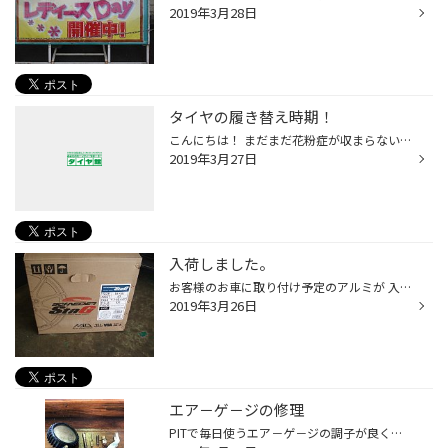
2019年3月28日
タイヤの履き替え時期！
こんにちは！ まだまだ花粉症が収まらないですね＞＜ 今月愛車の車検を受け夏タイヤにも履き替えました！！ もともと母親が乗っていた車ですが・・・ 車のことは無知な母親・・・車検前にオイルを見ると！ いつ交換したのかな？って思うくらいオイルが大変なことになっていました＞＜ 前回の車検以...
2019年3月27日
入荷しました。
お客様のお車に取り付け予定のアルミが 入荷いたしました。新色・ニューカラー(*´▽｀*) ストロング ガンメタです。
2019年3月26日
エア－ゲ－ジの修理
PITで毎日使うエア－ゲ－ジの調子が良くないので、 バラして修理しました。 レバ－を握ってもタンク内のエア－が充分に出てこない状態でした。 この部品が摩耗してたのが原因でした。 長年にわたって使用するとかなり摩耗するんですね。 同じモノが無いので、ボルトナットで代用して修理完了です。 ...