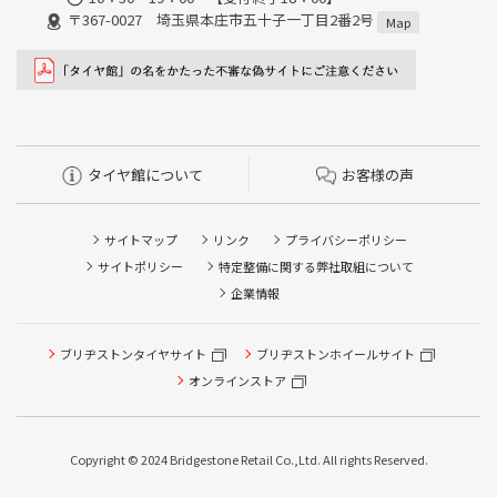
〒367-0027 埼玉県本庄市五十子一丁目2番2号
Map
タイヤ館について
お客様の声
サイトマップ
リンク
プライバシーポリシー
サイトポリシー
特定整備に関する弊社取組について
企業情報
ブリヂストンタイヤサイト
ブリヂストンホイールサイト
タイヤ点検・安全点検/タイヤ履き替え/オイル交換/その他
ピット作業の予約
オンラインストア
クローク契約会員専用タイヤ履き替え※タイヤ履き替えを
希望のクローク契約会員の方はこちらを選択ください
Copyright © 2024 Bridgestone Retail Co.,Ltd. All rights Reserved.
本日のタイヤ履き替え順番待ち予約 ※クローク契約会員の
方はご利用いただけません