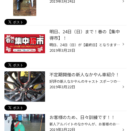
2019年3月24日
明日、24日（日）まで！春の【集中
得市】！
明日、24日（日）が【最終日】となります！ 季節は暖かくなり春らしくなってきましたね♪ 冬が終わりスタッドレスタイヤを脱ぐタイミングで 夏タイヤを新しく購入される方が多い季節ですので、 皆様に得をしていただきたいので、当店はお得な集中得市を開催中(*´▽｀*) 大好評REGNO GR-XIIやPOTENZAな...
2019年3月23日
不定期開催の新人なかやん車紹介！
好評の新人なかやんのキャスト スポーツのお気に入りポイント 紹介のコーナー！！まず初めに！次世代のスタンダードとして、人気のレオニス！！ そして、16インチのレオニス！！もちろんポイントはBK/SC（RD）のカラー (*´▽｀*) 車のレッドとマッチした、ワンポイントのレッドが、かっこいいいですな。
2019年3月22日
お客様のため、日々訓練です！！
新人アルバイトのなかやんが、お客様のお車の作業に取り組むために、 毎日、自分の車で練習中です！写真には写っていませんが、怖い顔(*´Д｀)を した店長が、ストップウォッチ片手に、チェックしています。 いつ店長のOKが貰えるのでしょう・・・(；ﾟДﾟ) かんばれ、なかやん・・・('◇')ゞ
2019年3月22日