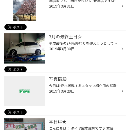
年度末です。 明日から4月、新年度ですね。 店舗裏の公園の桜が満開になりました。 明日はいよいよ新年号が発表されます！！！ 平成もあと残り一ヶ月・・・ 気になります！
2019年3月31日
3月の最終土日☆
平成最後の3月も終わりを迎えようとしておりますが いかがお過ごしでしょうか？ 季節の変わり目で夏タイヤを新しくご購入されるお客様が 増えております。タイヤを新品にしたらアライメント調整まで しっかり実施して快適なカーライフの始まりです☆♪ 専門店ならではの手厚いサービスを是非ご体感く...
2019年3月30日
写真撮影
今日はHPへ掲載するスタッフ紹介用の写真を撮影してもらいました！ ノリノリな店長と撮影の為に店内の端っこに追いやられる新人アルバイトなかやん…。 「目が細くて開いているのか分からないぞ！見開いて！」「もう少し口角を上げて！」 と、店長からの様々な注文に答えつつ最高の1枚を撮ることに成...
2019年3月29日
本日は★
こんにちは！ タイヤ館本庄店です♪ 本日木曜日はレディースdayです(^^)/ 沢山のご来店ありがとうございます！ 毎週火曜日、木曜日はレディースdayですので この機会にオイル交換しちゃいましょう★