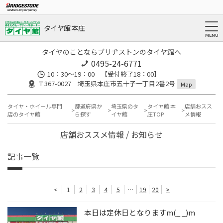
タイヤ館 本庄
タイヤのことならブリヂストンのタイヤ館へ
0495-24-6771
10：30～19：00 【受付終了18：00】
〒367-0027 埼玉県本庄市五十子一丁目2番2号
Map
タイヤ・ホイール専門
都道府県か
埼玉県のタ
タイヤ館 本
店舗おスス
店のタイヤ館
ら探す
イヤ館
庄TOP
メ情報
店舗おススメ情報 / お知らせ
記事一覧
<
1
2
3
4
5
…
19
20
>
本日は定休日となりますm(_ _)m