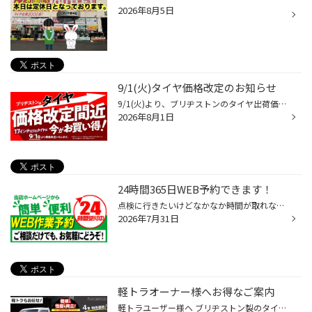
2026年8月5日
9/1(火)タイヤ価格改定のお知らせ
9/1(火)より、ブリヂストンのタイヤ出荷価格の改定に伴い、17インチ以下の 国内市販用タイヤ(夏/冬)の価格改定を実施させていただきます。 ※価格改定前の価格での対応については、8/31(月)までの作業実施が対象となっております。 ※商品によって改定率等が異なります。価格改定についてはこちらをご...
2026年8月1日
24時間365日WEB予約できます！
点検に行きたいけどなかなか時間が取れない・・・ 週末は混んでいるから作業時間がかかるだろうな・・・ そんな心配はいりません(*^^)v 当店では24時間365日WEBから作業予約を承っています！ もちろん相談や点検だけでも予約ＯＫ(^_-)-☆ ぜひご利用ください！ 来店WEB予約はコチラから！ ＃タイヤ点...
2026年7月31日
軽トラオーナー様へお得なご案内
軽トラユーザー様へ ブリヂストン製のタイヤを特別価格で提供いたします。 「月曜」だけの限定価格！ ■145/80R12 4本セット特別価格：16,800円（税込/工賃別） より安心・快適にお使いいただけるよう、この機会にタイヤ交換しませんか？ 是非ご来店をお待ちしております。