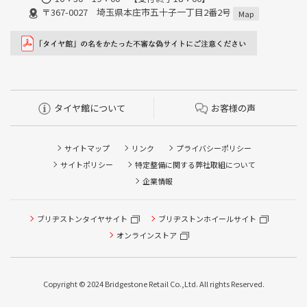
〒367-0027 埼玉県本庄市五十子一丁目2番2号
Map
タイヤ館について
お客様の声
サイトマップ
リンク
プライバシーポリシー
サイトポリシー
特定整備に関する弊社取組について
企業情報
ブリヂストンタイヤサイト
ブリヂストンホイールサイト
タイヤ点検・安全点検/タイヤ履き替え/オイル交換/その他
ピット作業の予約
オンラインストア
クローク契約会員専用タイヤ履き替え※タイヤ履き替えを
希望のクローク契約会員の方はこちらを選択ください
Copyright © 2024 Bridgestone Retail Co.,Ltd. All rights Reserved.
本日のタイヤ履き替え順番待ち予約 ※クローク契約会員の
方はご利用いただけません