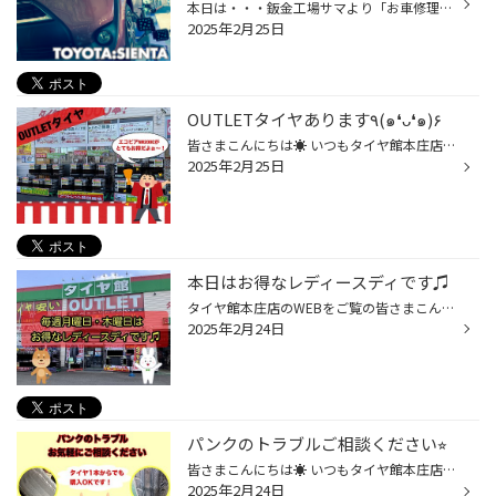
本日は・・・鈑金工場サマより「お車修理後」の調整作業をご依頼頂きました('◇')ゞ ◇色々な部分が新しい部品へとシッカリ交換されていますね(ﾟдﾟ)‼◇ こちらのお車(シエンタ)の場合【前輪部トー角】のみ調整出来る機構のある車両 ですので、早速「車種別の基準データ」にそった調整を行っていきまー...
2025年2月25日
OUTLETタイヤあります٩(๑❛ᴗ❛๑)۶
皆さまこんにちは☀︎ いつもタイヤ館本庄店のWEBをご覧いただきありがとうございます。 本庄店ではOUTLETタイヤ『エコピアNH200C』をご用意いたしました。 こちらのアウトレットタイヤは2021年〜2023年製の ブリヂストン新品タイヤとなります♪ 適正に保管されたタイヤは、３年前のタイヤでも性能に差...
2025年2月25日
本日はお得なレディースディです♫
タイヤ館本庄店のWEBをご覧の皆さまこんにちは☀︎ バッテリー・ワイパー・エアコンフィルターなどのメンテナンス商品が 15%OFFになっておりますϵ( 'Θ' )϶ 女性ドライバーの皆さま お得なこの日をぜひご利用ください٩(๑❛ᴗ❛๑)۶ オイル交換からタイヤ交換までお車のメンテナンスのご予約はこちらから 次...
2025年2月24日
パンクのトラブルご相談ください⭐︎
皆さまこんにちは☀︎ いつもタイヤ館本庄店のWEBをご覧いただきありがとうございます。 お気軽にお問い合わせくださ〜い٩(๑❛ᴗ❛๑)۶ オイル交換からタイヤ交換までお車のメンテナンスのご予約はこちらから 次回のご来店、スタッフ一同心よりお待ちしております！ 本庄市五十子1-2 タイヤ館 本庄（グー...
2025年2月24日