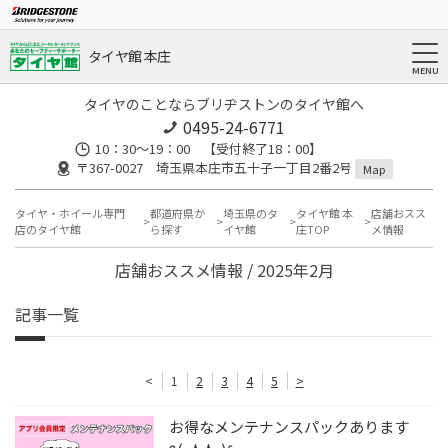
タイヤ館 本庄
タイヤのことならブリヂストンのタイヤ館へ
0495-24-6771
10：30～19：00 【受付終了18：00】
〒367-0027 埼玉県本庄市五十子一丁目2番2号
Map
タイヤ・ホイール専門
都道府県か
埼玉県のタ
タイヤ館 本
店舗おスス
店のタイヤ館
ら探す
イヤ館
庄TOP
メ情報
店舗おススメ情報 / 2025年2月
記事一覧
<
1
2
3
4
5
>
お得なメンテナンスパックあります