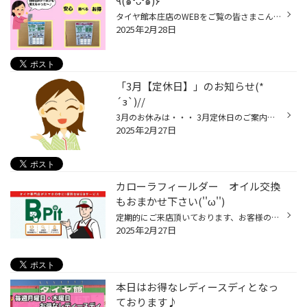
٩(๑❛ᴗ❛๑)۶
タイヤ館本庄店のWEBをご覧の皆さまこんにちは☀︎ 今日はお得なメンテナンスパックのご案内です！ 当店で定期的にタイヤ交換・メンテナンス交換を実施されるお客様に オススメなのが『メンテナンスパック』です。 メンテナンスパックにはお得な３つのプランをご用意しておりますので、 お客様の使用...
2025年2月28日
「3月【定休日】」のお知らせ(*
´з`)//
3月のお休みは・・・ 3月定休日のご案内： 【3/5日(水)・12(水)・19(水)・26(水)】 ◇ご来店頂く際はお間違えの無いようお気を付けください‼◇
2025年2月27日
カローラフィールダー オイル交換
もおまかせ下さい(''ω'')
定期的にご来店頂いております、お客様のオイル交換とエレメントを交換します オイルはエコグリーンを使用します オイルドレンパッキンは新しく交換しエレメントも交換しました エアコンフィルターを点検すると汚れが確認できましたの交換をおススメすると 交換となりましたので お買い得なメンテナ...
2025年2月27日
本日はお得なレディースディとなっ
ております♪