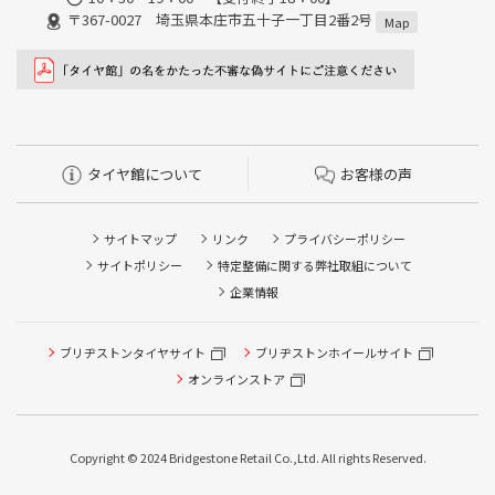
〒367-0027 埼玉県本庄市五十子一丁目2番2号
Map
タイヤ館について
お客様の声
サイトマップ
リンク
プライバシーポリシー
サイトポリシー
特定整備に関する弊社取組について
企業情報
ブリヂストンタイヤサイト
ブリヂストンホイールサイト
タイヤ点検・安全点検/タイヤ履き替え/オイル交換/その他
ピット作業の予約
オンラインストア
クローク契約会員専用タイヤ履き替え※タイヤ履き替えを
希望のクローク契約会員の方はこちらを選択ください
Copyright © 2024 Bridgestone Retail Co.,Ltd. All rights Reserved.
本日のタイヤ履き替え順番待ち予約 ※クローク契約会員の
方はご利用いただけません