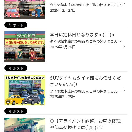
タイヤ館本庄店のWEBをご覧の皆さまこんにちは！ メンテナンス商品が15%offで交換できちゃいます╰(*´︶`*)╯♡ お得なこの日をぜひご利用ください。 オイル交換からタイヤ交換までお車のメンテナンスのご予約はこちらから 次回のご来店、スタッフ一同心よりお待ちしております！ 本庄市五十子1-2 タイ...
2025年2月27日
本日は定休日となりますm(_ _)m
タイヤ館本庄店のWEBをご覧の皆さまこんにちは☀︎ ご迷惑をおかけいたしますが宜しくお願いしますm(_ _)m オイル交換からタイヤ交換までお車のメンテナンスのご予約はこちらから 次回のご来店、スタッフ一同心よりお待ちしております！ 本庄市五十子1-2 タイヤ館 本庄（グーグルマップ） タイヤ館・...
2025年2月26日
SUVタイヤもタイヤ館にお任せくだ
さい٩(๑❛ᴗ❛๑)۶
タイヤ館本庄店のWEBをご覧の皆さまこんにちは☀︎ タイヤ館ではSUVタイヤを常時在庫しております! ※サイズによってはお取寄せになります。 お車の使い方やご予算に応じてタイヤ選びをお手伝いいたします。 お見積もりはいつでも無料～☆ 在庫などお気軽にスタッフまでお問合せください(*'▽') オイル交...
2025年2月25日
◇【アライメント調整】お車の修理
や部品交換後には(ﾟДﾟ)ﾉ◇