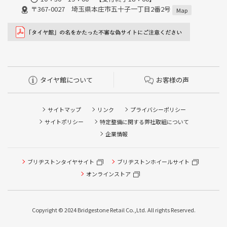
〒367-0027 埼玉県本庄市五十子一丁目2番2号
Map
タイヤ館について
お客様の声
サイトマップ
リンク
プライバシーポリシー
サイトポリシー
特定整備に関する弊社取組について
企業情報
ブリヂストンタイヤサイト
ブリヂストンホイールサイト
タイヤ点検・安全点検/タイヤ履き替え/オイル交換/その他
ピット作業の予約
オンラインストア
クローク契約会員専用タイヤ履き替え※タイヤ履き替えを
希望のクローク契約会員の方はこちらを選択ください
Copyright © 2024 Bridgestone Retail Co.,Ltd. All rights Reserved.
本日のタイヤ履き替え順番待ち予約 ※クローク契約会員の
方はご利用いただけません