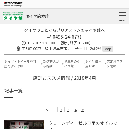
タイヤ館 本庄
タイヤのことならブリヂストンのタイヤ館へ
0495-24-6771
10：30～19：00 【受付終了18：00】
〒367-0027 埼玉県本庄市五十子一丁目2番2号
Map
タイヤ・ホイール専門
都道府県か
埼玉県のタ
タイヤ館 本
店舗おスス
店のタイヤ館
ら探す
イヤ館
庄TOP
メ情報
店舗おススメ情報 / 2018年4月
記事一覧
<
1
2
3
4
>
クリーンディーゼル車用のオイルで