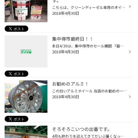
す。
こちらは、クリーンディーゼル車用のオイルです。 当店でも、新しいディーゼル車用の、 『ＤＬ-1』 5Ｗ30 取り扱かってます。 もちろん、前からの、ディーゼルオイルの 10Ｗ30も、取り扱かってますよ～！ 気になる方は、スタッフまで。
2018年4月30日
集中得市最終日！！
本日4/30は、集中得市のセール期間 『最終日』です！！ お出掛け前に、是非無料点検にお越し下さい。
2018年4月30日
お勧めのアルミ！
この白いアルミホイール 当店のお勧めの一品です。 白いホイールはちょっと・・・ と思う人もいると思います。 しかし、珍しい色・形だからこそ 自分だけのスペシャルな愛車になります。 皆さん、思い切って交換してみませんか？ もちろん、他にも多数取り揃えています。
2018年4月30日
そろそろこいつの出番です。
4月も終わりを迎えてきてだいぶ暑くなってきました。 暑くなると作業ピット内、とても暑くなり作業が大変なことになります。 そうするとこの扇風機！！ いい仕事をしてくれます。 少しでも快適に作業が出来るように働いてくりる扇風機です。