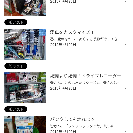
2018年4月29日
愛車をカスタマイズ！
春、愛車をかっこよくする季節がやってきました。 車高を調整したり、かっこいいマフラーをつけてみたり。 そんなあなたの相談タイヤ館ではいつでも相談に乗っちゃいます。 各種パーツを取り寄せ可能になっていますので ぜひ、いちどお声かけください
2018年4月29日
記憶より記憶！ドライブレコーダー
皆さん、このお出かけシーズン、皆さんはもう取り付けましたか？ いま、空前のブームです！！ もし何か事故に遭遇してしまったときに確実な証拠を残すことができます。 もちろんタイヤ館でも各種取り揃えて皆様のご来店をお待ちしています。
2018年4月29日
パンクしても走れます。
皆さん、「ランフラットタイヤ」利いたことありますか？ パンクしてもある一定距離安全に走行できるタイヤなんです。 不通はパンクすれば走れなくなってしまいますが、 このタイヤは安全に走行できて、交換場所までたどり着くことが出来ます。 時代は便利ななってきています。 気になる人はぜひ！相...
2018年4月29日