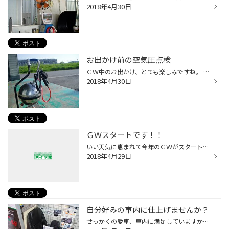
2018年4月30日
お出かけ前の空気圧点検
ＧＷ中のお出かけ、とても楽しみですね。 でも、出かける前に愛車の点検、そう、タイヤの空気圧 しっかり確認していますか？ 空気圧が少ないと、燃費が悪くなったり、ハンドルが重くなったり いい事はありません。 しっかりと出かける前に空気圧点検！ もちろんタイヤ館では無料点検中です！！
2018年4月30日
ＧＷスタートです！！
いい天気に恵まれて今年のＧＷがスタートしました。 タイヤ館はもちろんお休みなしで ＧＷは 皆様のご来店をお待ちしています。 お気軽にご来店、ご相談してください。
2018年4月29日
自分好みの車内に仕上げませんか？
せっかくの愛車、車内に満足していますか？ 満足していないあなたにお勧めなのが この「シートカバー」です。 つけるだけで車内の雰囲気は変わって満足度アップ間違い無しです。 もし汚れてしまったり、古くなったらまた付け替えれば イメージチェンジもできちゃいます。 この春、ぜひ試してもらい...