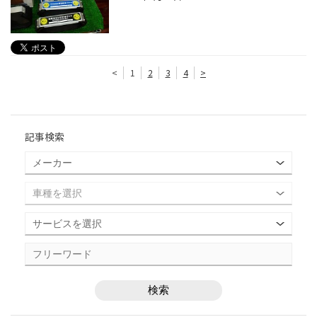
<
1
2
3
4
>
記事検索