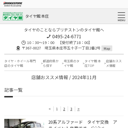
タイヤ館 本庄
タイヤのことならブリヂストンのタイヤ館へ
0495-24-6771
10：30～19：00 【受付終了18：00】
〒367-0027 埼玉県本庄市五十子一丁目2番2号
Map
タイヤ・ホイール専門
都道府県か
埼玉県のタ
タイヤ館 本
店舗おスス
店のタイヤ館
ら探す
イヤ館
庄TOP
メ情報
店舗おススメ情報 / 2024年11月
記事一覧
<
1
2
3
>
20系アルファード タイヤ交換 ア