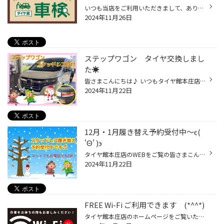
いつも当店をご利用いただきまして、ありがとうございます。 突然ですが、 タイヤ館でおクルマの車検も取り扱っていることご存じですか？ タイヤ館といえば、タイヤ専門店というイメージから、 タイヤを購入するだけのお店というイメージを持たれているお客様も多く、 車検も取り扱っていることをお...
2024年11月26日
ステップワゴン タイヤ交換しまし
た☀︎
皆さまこんにちは♪ いつもタイヤ館本庄店のWEBをご覧いただきありがとうございます。 本日はステップワゴンにスタッドレスの取付を致しました！ スタッドレスタイヤは『VRX3』です。 VRX3は、4年使用後も性能が落ちにくいので安心感が続きます♫ タイヤ館オススメの商品です。 お見積りや在庫確認な...
2024年11月22日
12月・1月履き替え予約受付中〜ϵ(
'Θ' )϶
タイヤ館本庄店のWEBをご覧の皆さまこんにち♫ 12月・1月の履き替え予約受付中〜！ 待ち時間が少ない予約がオススメです★ オイル交換からタイヤ交換までお車のメンテナンスのご予約はこちらから 次回のご来店、スタッフ一同心よりお待ちしております！ 本庄市五十子1-2 タイヤ館 本庄（グーグルマッ...
2024年11月22日
FREE Wi-Fi ご利用できます (*^^*)
タイヤ館本庄店のホームページをご覧いただきありがとうございます(´ ▽ `) タイヤ館本庄では、FREE Wi-Fi がご利用になれます‼ スマホやタブレットでお待ちの時間に通信料を気にせず動画を見たり、ゲームをすることができます♪♪ お子様連れのお客様にも大好評です(#^.^#) 混雑時などは待ち時間が長...