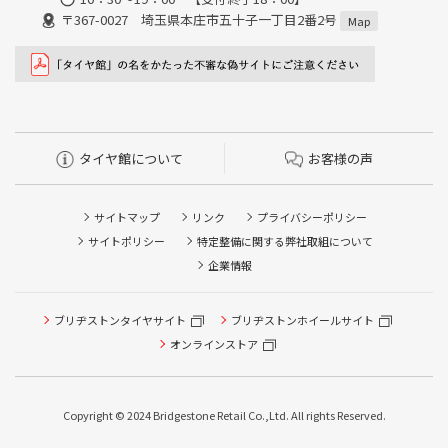
〒367-0027 埼玉県本庄市五十子一丁目2番2号
Map
タイヤ館について
お客様の声
サイトマップ
リンク
プライバシーポリシー
サイトポリシー
特定整備に関する弊社取組について
企業情報
タイヤ点検・安全点検/タイヤ履き替え/オイル交換/その他
ブリヂストンタイヤサイト
ブリヂストンホイールサイト
ピット作業の予約
オンラインストア
クローク契約会員専用タイヤ履き替え※タイヤ履き替えを
希望のクローク契約会員の方はこちらを選択ください
Copyright © 2024 Bridgestone Retail Co.,Ltd. All rights Reserved.
本日のタイヤ履き替え順番待ち予約 ※クローク契約会員の
方はご利用いただけません