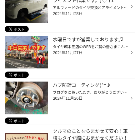
ライメント作業です。('◇')ゞ
アルファードのタイヤ交換とアライメント調整の紹介です。 交換するタイヤは「レグノ GRVⅡ」です。 今まで装着していたタイヤもレグノGRVでした。 しっかりしたタイヤをこれからも履き続けたいという事で今回もレグノ装着となります。 履いていたタイヤを見ると、少し内側が偏摩耗していたので、今...
2024年11月28日
水曜日ですが営業しております♫
タイヤ館本庄店のWEBをご覧の皆さまこんにちは★ いつも水曜日は定休日ですが… ご来店お待ちしております♫
2024年11月27日
ハブ防錆コーティング(^^♪
ブログをご覧いただき、ありがとうございます。 本日は、ハブ防錆の紹介をします。 突然ですが、皆さん！タイヤのホイールの奥、覗いてみたことはございますか？ 長年、車を使用しているとハブ廻りにはどうしても錆びが発生してしまいます。車輪と車体を繋ぐ大切なパーツが、錆びてしまうと思わぬ事...
2024年11月26日
クルマのことならまかせて安心！車
検もタイヤ館におまかせください！