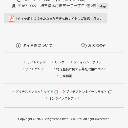
〒367-0027 埼玉県本庄市五十子一丁目2番2号
Map
タイヤ館について
お客様の声
サイトマップ
リンク
プライバシーポリシー
サイトポリシー
特定整備に関する弊社取組について
企業情報
タイヤ点検・安全点検/タイヤ履き替え/オイル交換/その他
ブリヂストンタイヤサイト
ブリヂストンホイールサイト
ピット作業の予約
オンラインストア
クローク契約会員専用タイヤ履き替え※タイヤ履き替えを
希望のクローク契約会員の方はこちらを選択ください
Copyright © 2024 Bridgestone Retail Co.,Ltd. All rights Reserved.
本日のタイヤ履き替え順番待ち予約 ※クローク契約会員の
方はご利用いただけません