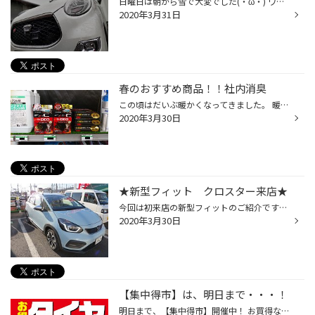
日曜日は朝から雪で大変でした(・ω・) ワタクシは既に夏タイヤに履き替えていましたのでビクビクしながら早めに出勤… 積もらないか心配でしたが午後には雨に変わり雪も残らなかったので事なきを得ました( ;∀;) 何気なく結構良い写真が撮れたと思ったので掲載しておきます
2020年3月31日
春のおすすめ商品！！社内消臭
この頃はだいぶ暖かくなってきました。 暖かくなるとちょっと出かけたくなったりしたい気分にもなりますよね。 車で出かけたときちょっと気になるのが・・・ 「臭い」ですよね。 そんなにおいをドライブ前にリフレッシュしてみませんか？ タイヤ館本庄ではそんなあなたにぴったりの商品をご用意しま...
2020年3月30日
★新型フィット クロスター来店★
今回は初来店の新型フィットのご紹介です！ 久しぶりにフルモデルチェンジされた今回のフィットは バリエーションが5種類ほどありそれぞれにガソリンとハイブリッドが ありますが、やはり時代の流れにより少し高くてもハイブリッドの方が 売れてるみたいですね！こちらはハイブリッドのクロスターと...
2020年3月30日
【集中得市】は、明日まで・・・！
明日まで、【集中得市】開催中！ お買得なタイヤ・アルミホイール・ドライブレコーダーなど 取り揃えております！ また、新商品「プレイズPXⅡシリーズ」発売に伴い、 ≪在庫一掃セール≫として、「PXシリーズ」がお得に・・・！ スタッドレスタイヤからの履き替え時期に タイヤ交換をお考えのお客さん...