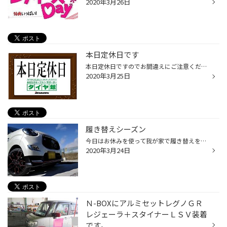
2020年3月26日
本日定休日です
本日定休日ですのでお間違えにご注意くださいませm(_ _)m
2020年3月25日
履き替えシーズン
今日はお休みを使って我が家で履き替えを行いました(/・ω・)/やっぱり、自分のキャスちゃんは純正よりレオニス履いている方がしっくりきます…/// ついでにインパクトにワイヤーブラシを取り付けてハブ清掃も行いました気を付けていてもこんなにも錆びてしまっていました…大変です…(-_-) 左側：清掃...
2020年3月24日
Ｎ-BOXにアルミセットレグノＧＲ
レジェーラ＋スタイナーＬＳＶ装着
です。