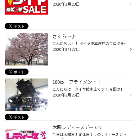
2020年3月28日
さくら～♪
こんにちは！！ タイヤ館本庄店のブログをご覧いただき ありがとうございます(*'▽') わたくし事ですが、 昨日、一昨日とお花見してきました☆彡 児玉の千本桜は一昨日も時点では、 まだもうちょいかな～？という感じでした。 昨日は熊谷駅近くにある公園？は とても綺麗でした(*‘ω‘ *)！！！ とても...
2020年3月27日
180sx アライメント！
こんにちは、タイヤ館本庄です！ 今回は180sxのアライメント作業の様子を紹介します！ 180sx 懐かしいお車ですね！ 私は世代ではないですが... 前置きはこのくらいでアライメントですね。このお車は 足回りの部品が交換されているのでフロント側(トー、キャンバー、キャスター)の 3ヵ所、リア側(ト...
2020年3月26日
木曜レディースデーです
今日は木曜日！定休日明けのレディースデーです お車のお手入れにどうぞご来店くださいませ(#^.^#)