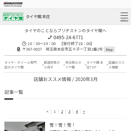
タイヤ館 本庄
タイヤのことならブリヂストンのタイヤ館へ
0495-24-6771
10：30～19：00 【受付終了18：00】
〒367-0027 埼玉県本庄市五十子一丁目2番2号
Map
タイヤ・ホイール専門
都道府県か
埼玉県のタ
タイヤ館 本
店舗おスス
店のタイヤ館
ら探す
イヤ館
庄TOP
メ情報
店舗おススメ情報 / 2020年3月
記事一覧
<
1
2
3
4
>
雪！雪！雪！