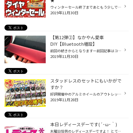
★
ウィンターセール終了まであともう少しです！ まだ間に合いますので冬タイヤのご購入にぜひいらしてくださいね(#^.^#)
2019年11月30日
【第12弾②】なかやん愛車
DIY【Bluetooth増設】
前回の続きからとなりますー前回記事はコチラからどぞ('ω')前回は使用していないバックカメラの音声端子をAUX端子化するところまで行いました 続いてはこの配線をアッパートレイに穴をあけて通し、Bluetoothレシーバーを接続します('ω') 作業手順 ①各種パネルを取り外していきます ■インテリアパネ...
2019年11月30日
スタッドレスのセットにもいかがで
すか？
好評開催中のアルミホイールのアウトレットセールですが 選べる商品着々と少なくなってきておりますm(_ _)m この時期ですとお好みのアルミホイールにスタッドレスタイヤを 組み合わせたりする方も多いですが、夏タイヤと入れ替えてスタッドレスに ノーマルを組み合わせるなど使い方は色々です！！ ...
2019年11月28日
本日レディースデーです(´･ω･｀)
木曜日恒例のレディースデーですよ！ とても寒くなってきましたので冬タイヤのご購入がまだの方は ご一緒にどうですか？ ご相談はお気軽にどうぞ！