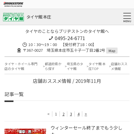
タイヤ館 本庄
タイヤのことならブリヂストンのタイヤ館へ
0495-24-6771
10：30～19：00 【受付終了18：00】
〒367-0027 埼玉県本庄市五十子一丁目2番2号
Map
タイヤ・ホイール専門
都道府県か
埼玉県のタ
タイヤ館 本
店舗おスス
店のタイヤ館
ら探す
イヤ館
庄TOP
メ情報
店舗おススメ情報 / 2019年11月
記事一覧
<
1
2
3
4
>
ウィンターセール終了までもう少し