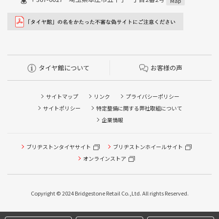
Map
タイヤ館について
お客様の声
サイトマップ
リンク
プライバシーポリシー
サイトポリシー
特定整備に関する弊社取組について
企業情報
ブリヂストンタイヤサイト
ブリヂストンホイールサイト
タイヤ点検・安全点検/タイヤ履き替え/オイル交換/その他
ピット作業の予約
オンラインストア
クローク契約会員専用タイヤ履き替え※タイヤ履き替えを
希望のクローク契約会員の方はこちらを選択ください
Copyright © 2024 Bridgestone Retail Co.,Ltd. All rights Reserved.
本日のタイヤ履き替え順番待ち予約 ※クローク契約会員の
方はご利用いただけません