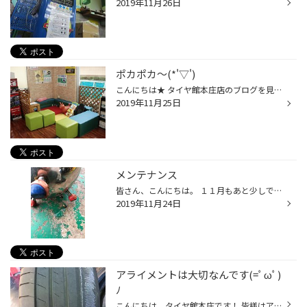
2019年11月26日
ポカポカ～(*'▽')
こんにちは★ タイヤ館本庄店のブログを見ていただきありがとうございます('ω')！ 本日はなんだか秋に戻ったような温かさですね！ 寒暖差が激しいので風邪も流行ってますし 体調管理気をつけてくださいね(._.)(._.) ここ何日か少しずつ合間をみながら キッズコーナーを変えてみました(*'▽')☆彡 ～～...
2019年11月25日
メンテナンス
皆さん、こんにちは。 １１月もあと少しです。 冬タイヤへの履き替えも本格的に始まりました。 今日は忙しい合間を縫って、 日々酷使されてるエアータンクをメンテナンスしました。 タイヤのエアーチェックの時に頻繁に使います。 底面にあるバルブを開けて水抜きです。 案の定、タンク内に水分が溜...
2019年11月24日
アライメントは大切なんです(=ﾟωﾟ)
ﾉ
こんにちは、タイヤ館本庄です！ 皆様はアライメントやっていますか、存在を知っていますか？ 簡単に言うと、車とタイヤホイールの足回りの角度なんですが 車に乗っているだけで少しずつ角度がズレてきてしまいます。 ズレたまま走行していると、ハンドルがぐらぐらしたり 車が曲がって走ってしまう...