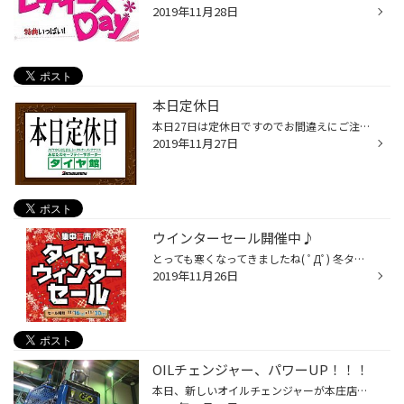
2019年11月28日
本日定休日
本日27日は定休日ですのでお間違えにご注意くださいませm(_ _)m
2019年11月27日
ウインターセール開催中♪
とっても寒くなってきましたね( ﾟДﾟ) 冬タイヤのご購入をお考えの方は今がとてもいい時期かと思いますので 是非お気軽にご相談にいらしてくださいね！ お待ちしております♪
2019年11月26日
OILチェンジャー、パワーUP！！！
本日、新しいオイルチェンジャーが本庄店に届きました！ まだ使用していないので旧型との違いが見た目くらいしか分からないのですが■左：従来品 ■右：おNEWマシーン こんな見た目ですから恐らく吸引力も某掃除機並みにスゴイに違いありません…(；ﾟдﾟ)ｺﾞｸﾘ… そろそろ自分のキャスちゃんもオイル交換...