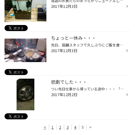
当店のお魚たちのおうちがリニューアルしました。 今度は縦長です・・・ 高級感が漂いませんか？ 透明感がましたような・・・・気がします。 魚たちも満足そうに泳いでいます。
2017年12月3日
ちょっと一休み・・・
先日、店舗スタッフで久しぶりにご飯を食べにいきました。 なかなか全員で行くこともないので皆さん張り切って食べて、 楽しいときをすごすことが出来ました。
2017年12月3日
悲劇でした・・・
つい先日仕事から帰っている途中・・・ 「ぱしゅ～」という聞きなれない音と同時に社内のエアセンサーの表示が緑から赤へ・・・ そう、不意をつくパンク襲来です。 安全な場所に車両を停めて確認。 見事につぶれていました。 少し考えましたが、素直にＪＡＦにお世話になることにしました。 無理に...
2017年12月2日
<
1
2
3
4
5
>