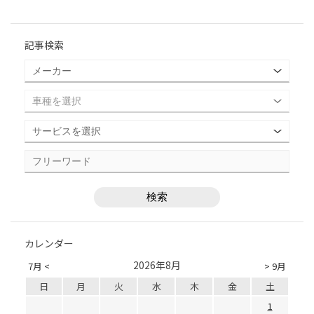
記事検索
カレンダー
2026年8月
7月 <
> 9月
日
月
火
水
木
金
土
1