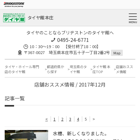
タイヤ館 本庄
タイヤのことならブリヂストンのタイヤ館へ
0495-24-6771
10：30～19：00 【受付終了18：00】
〒367-0027 埼玉県本庄市五十子一丁目2番2号
Map
タイヤ・ホイール専門
都道府県か
埼玉県のタ
タイヤ館 本
店舗おスス
店のタイヤ館
ら探す
イヤ館
庄TOP
メ情報
店舗おススメ情報 / 2017年12月
記事一覧
<
1
2
3
4
5
>
水槽、新しくなりました。