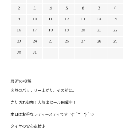
2
3
4
5
6
7
8
9
10
11
12
13
14
15
16
17
18
19
20
21
22
23
24
25
26
27
28
29
30
31
最近の投稿
突然のバッテリー上がり、その前に。
売り切れ御免！大放出セール開催中！
本日はお得なレディースディです╰(*´︶`*)╯♡
タイヤの安心点検♪