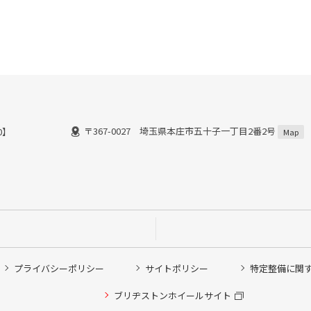
〒367-0027 埼玉県本庄市五十子一丁目2番2号
18：00】
Map
プライバシーポリシー
サイトポリシー
特定整備に関
他ピット作業の予約
ブリヂストンホイールサイト
希望のクローク契約会員の方はこちらを選択ください