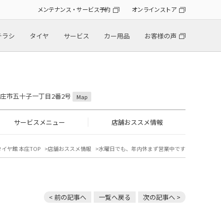
メンテナンス・サービス予約
オンラインストア
チラシ
タイヤ
サービス
カー用品
お客様の声
県本庄市五十子一丁目2番2号
Map
サービスメニュー
店舗おススメ情報
タイヤ館 本庄TOP
店舗おススメ情報
水曜日でも、年内休まず営業中です
< 前の記事へ
一覧へ戻る
次の記事へ >