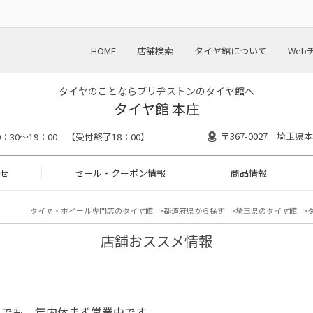
HOME
店舗検索
タイヤ館について
Web
タイヤのことならブリヂストンのタイヤ館へ
タイヤ館 本庄
〒367-0027 埼玉
0：30～19：00 【受付終了18：00】
せ
セール・クーポン情報
商品情報
タイヤ・ホイール専門店のタイヤ館
都道府県から探す
埼玉県のタイヤ館
店舗おススメ情報
日でも、年内休まず営業中です