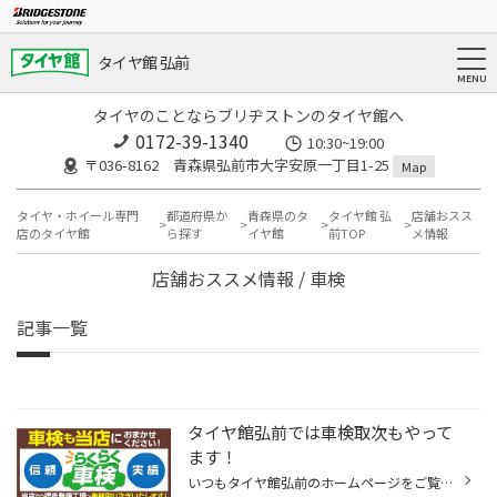
タイヤ館 弘前
タイヤのことならブリヂストンのタイヤ館へ
0172-39-1340
10:30~19:00
〒036-8162 青森県弘前市大字安原一丁目1-25
Map
タイヤ・ホイール専門
都道府県か
青森県のタ
タイヤ館 弘
店舗おスス
店のタイヤ館
ら探す
イヤ館
前TOP
メ情報
店舗おススメ情報 / 車検
記事一覧
タイヤ館弘前では車検取次もやって
ます！
いつもタイヤ館弘前のホームページをご覧頂き誠にありがとうございます！ 車検もタイヤ館弘前へお任せください!! 当店から提携の整備工場まで取り次ぎいたします！！ 代車無料！ ※取り次ぎのため、事前予約となります。 引き渡しに3～4日(修理箇所がある場合はそれ以上）お時間を頂く場合がございま...