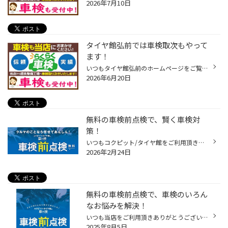
2026年7月10日
タイヤ館弘前では車検取次もやって
ます！
いつもタイヤ館弘前のホームページをご覧頂き誠にありがとうございます！ 車検もタイヤ館弘前へお任せください!! 当店から提携の整備工場まで取り次ぎいたします！！ 代車無料！ ※取り次ぎのため、事前予約となります。 引き渡しに3～4日(修理箇所がある場合はそれ以上）お時間を頂く場合がございま...
2026年6月20日
無料の車検前点検で、賢く車検対
策！
いつもコクピット/タイヤ館をご利用頂きありがとうございます。 今回は、コクピット/タイヤ館がオススメする「車検前点検」についてご紹介いたします。 【車検前点検は、出費を集中させない、かしこい車検対策です】 ・車検って何？よく分からなくて不安・・・。 ・できれば車検の出費を抑えたい・...
2026年2月24日
無料の車検前点検で、車検のいろん
なお悩みを解決！
いつも当店をご利用頂きありがとうございます。 今回は、「車検」をよりお得にお受けいただくために、 コクピット/タイヤ館がオススメする「車検前点検」についてご紹介いたします。 【車検前点検は、出費を集中させない、かしこい車検の受け方】 ・車検って何？車検って良く分からない！ ・はじめ...
2025年8月5日