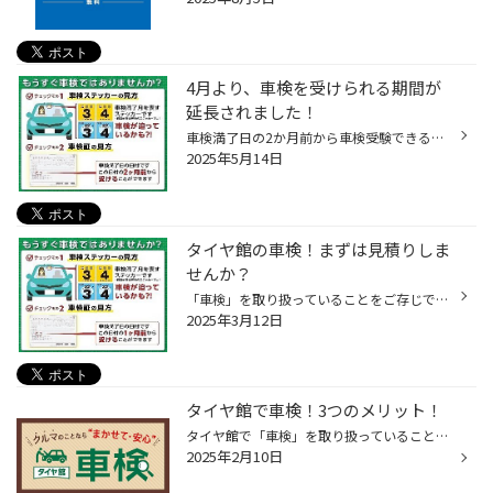
4月より、車検を受けられる期間が
延長されました！
車検満了日の2か月前から車検受験できるようになったことご存知ですか？ 2025年4月より、道路運送車両法施行規則等が改正され 「車検証の有効期間満了日の2ヵ月前から満了日までの間」に車検を受けても、 残存する有効期限が失われないことになったということで、 車検が非常に込み合う時期を避けた...
2025年5月14日
タイヤ館の車検！まずは見積りしま
せんか？
「車検」を取り扱っていることをご存じですか？ タイヤだけではなく、オイルやバッテリー交換など、メンテナンスも幅広く手掛けており、 車検も安心して、当店におまかせいただくことができます！ まずはお客様のおクルマに貼ってある「車検シール」を確認しましょう！ 特に車検シールが「3月・4月...
2025年3月12日
タイヤ館で車検！3つのメリット！
タイヤ館で「車検」を取り扱っていることをご存じですか？ タイヤだけではなく、オイルやバッテリーの交換など、メンテナンスも幅広く手掛けており、 車検も安心してタイヤ館におまかせいただくことができます！ タイヤ館で車検を受ける3つのメリット！ ＜メリット その1＞交換部品がお得！ タイヤ...
2025年2月10日