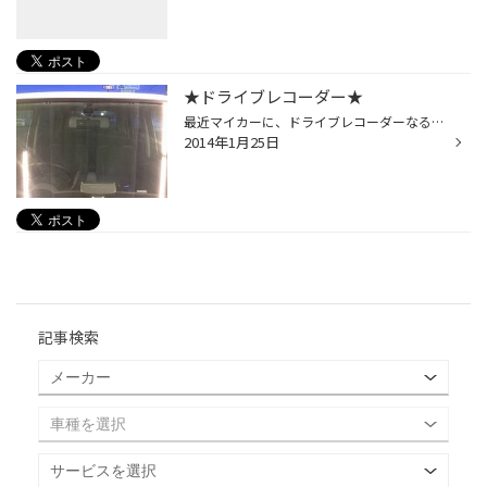
★ドライブレコーダー★
最近マイカーに、ドライブレコーダーなる物を付けました。 セルスターのドライブレコーダーで小型の物で、 車内からだと、バックミラーに隠れて視界の妨げにもならなくイイ感じです。 日頃から安全運転を心掛けセーフティドライブなのですが、 あってはいけない、無い方がいい万が一の時の為に！！...
2014年1月25日
記事検索