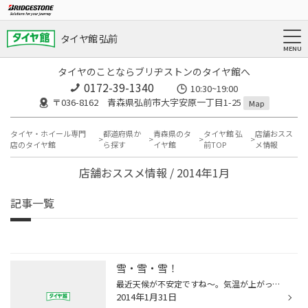
タイヤ館 弘前
タイヤのことならブリヂストンのタイヤ館へ
0172-39-1340
10:30~19:00
〒036-8162 青森県弘前市大字安原一丁目1-25
Map
タイヤ・ホイール専門
都道府県か
青森県のタ
タイヤ館 弘
店舗おスス
店のタイヤ館
ら探す
イヤ館
前TOP
メ情報
店舗おススメ情報 / 2014年1月
記事一覧
雪・雪・雪！
最近天候が不安定ですね～。気温が上がって雨が降ったり、夜には雪に変わったり。 そんな状態なので雪道の運転にはさらに注意が必要ですね。 当店では無料でタイヤの点検を行っております。 「ヒヤッ」としたらお買い物ついでに当店へお立ち寄りください。 個人的にはこの天候で雪山のコンディショ...
2014年1月31日