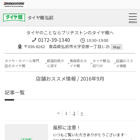
タイヤ館 弘前
タイヤのことならブリヂストンのタイヤ館へ
0172-39-1340
10:30~19:00
〒036-8162 青森県弘前市大字安原一丁目1-25
Map
タイヤ・ホイール専門
都道府県か
青森県のタ
タイヤ館 弘
店舗おスス
店のタイヤ館
ら探す
イヤ館
前TOP
メ情報
店舗おススメ情報 / 2016年9月
記事一覧
<
1
2
>
風邪に注意！
いつもご覧いただきありがとうございます。 寒さに負けないぞ〜！ と意気込んでみたものの、 朝、晩は寒く感じますね。 季節の変わり目〜風邪に注意ですね。 スタッドレスタイヤ買い替え予定の方は、いらっしゃいませんか？ ご好評いただいております スタッドレス大抽選会の応募締め切りまで あと...