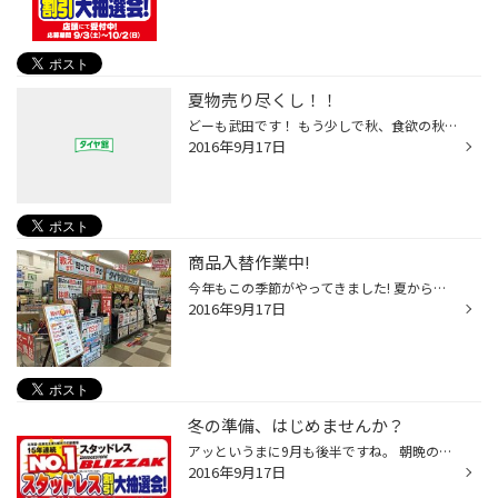
夏物売り尽くし！！
どーも武田です！ もう少しで秋、食欲の秋です！ 暴飲暴食、、、もとい、もりもり食べてしまいますね（笑） まあ、季節関係なくたくさん食べてしまいますが、、、(^_^;) そんな素敵な秋もすぐ終わり、冬が来てしまいます。。。 皆さん冬に向けての色々な準備をしているとは思います、、が！！ 備え...
2016年9月17日
商品入替作業中!
今年もこの季節がやってきました! 夏から冬へと展示変更やってます!(*^_^*) 皆さまによりわかりやすく、しっかりとタイヤを選んでいただけるよう試行錯誤して改装しております! 一部乱雑になっている場合もございますが、なにとぞご理解のほどよろしくお願いいたしますm(__)m さて、当店ではただい...
2016年9月17日
冬の準備、はじめませんか？
アッというまに9月も後半ですね。 朝晩の冷え込みも感じる季節になりました。 皆さん秋冬物のファッションアイテムなんかは準備中かと思いますが 車の冬準備もはじめましょう(*^_^*) ただいま当店ではスタッドレスがお買い得! 大抽選会をはじめ、会員様セール、旧品処分などなど今がチャンス！が盛...
2016年9月17日