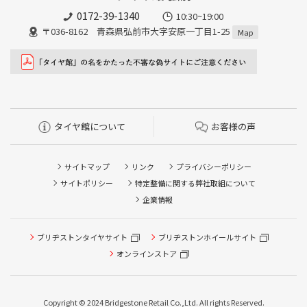
0172-39-1340
10:30~19:00
〒036-8162 青森県弘前市大字安原一丁目1-25
Map
タイヤ館について
お客様の声
サイトマップ
リンク
プライバシーポリシー
サイトポリシー
特定整備に関する弊社取組について
企業情報
タイヤ点検・安全点検/タイヤ履き替え/オイル交換/その他
ブリヂストンタイヤサイト
ブリヂストンホイールサイト
ピット作業の予約
オンラインストア
クローク契約会員専用タイヤ履き替え※タイヤ履き替えを
希望のクローク契約会員の方はこちらを選択ください
Copyright © 2024 Bridgestone Retail Co.,Ltd. All rights Reserved.
本日のタイヤ履き替え順番待ち予約 ※クローク契約会員の