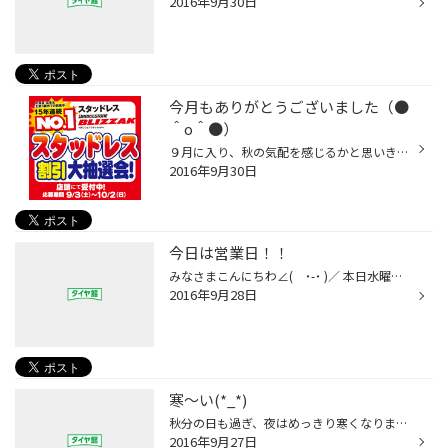
2016年9月30日
今月もありがとうございました（●
＾o＾●）
９月に入り、秋の気配を感じるかと思いきや、暑い日が続いた一か月でしたね! でもいよいよ明日から10月！ 何かと冬に向けての準備が忙しくなる季節ですね！ 当店でも冬のカーライフをしっかりサポートできるよう、大売出しやイベントを開催予定です!＼(^o^)／ スタッドレスの事なら何でもお気軽にお...
2016年9月30日
今日は営業日！！
みなさまこんにちわ∠( ˙-˙ )／ 本日水曜日は通常定休日です、、が！ 大抽選会締切間近！！ということで営業しちゃいますよー！ 冬タイヤ買わないとな〜とお考えのあなた！ 安く買えるチャンスです！ いつもどおり元気に営業いたしますので みなさまのご来店おまちしていまーす٩(｡•ω•｡) و
2016年9月28日
寒〜い(*_*)
秋分の日も過ぎ、夜はめっきり寒くなりましたね(o_o) みなさん、体調管理バッチリですか？？ 冷え性の私はすでに毛布が手放せません(>_
2016年9月27日