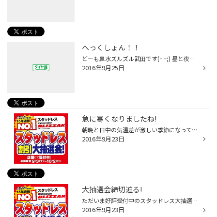
へっくしょん！！
どーも鼻水ズルズル武田です(ｰ ｰ;) 昼と夜の気温差に見事にやられております（笑） さて、そろそろ冬タイヤに変えなきゃな〜と、お考えの方！ その冬タイヤ、使えますか？？ 分からないというお客様は、ぜひタイヤ館弘前へお越しください＼(^o^)／ 冬タイヤの状態をプロの目と専門機器を用いて、分...
2016年9月25日
急に寒くなりましたね!
朝晩と日中の気温差が激しい季節になってきましたね！ 皆さま体調管理、お気を付け下さい(*^_^*) 鍋が恋しい季節、スーパーに買い物に行ったりするとお鍋コーナーがあったり、ホームセンターに行くとストーブコーナーがあったりとじわじわと冬が近づいているなぁと思います。 当店でも夏タイヤから...
2016年9月23日
大抽選会締切迫る!
ただいま好評受付中のスタッドレス大抽選会ですが、10/2が締め切りとなっております! 店頭にてお申込みいただくだけでスタッドレスがとってもお得に買えるチャンス！ 今シーズンスタッドレスをご検討中の方はお早めにお申し込みください＼(^o^)／ 今年まだ使えるかどうか不安な方はいつでも無料で点...
2016年9月23日