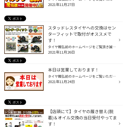
2021年11月27日
スタッドレスタイヤへの交換はセン
ターフィットで取付がオススメで
す！
タイヤ館弘前のホームページをご覧頂き誠にありがとうございます！ タイヤ交換で連日タイヤ館弘前は大変賑わっております！ 今日はタイヤ交換のオススメメニューの『センターフィット』のご紹介です。 『センターフィット』？？ なかなか聞きなれないですよね。 それもそのはず、ブリヂストンが開発...
2021年11月26日
本日は営業しております！
タイヤ館弘前のホームページをご覧いただき誠にありがとうございます！ 本日11月24日は水曜日ですが営業しております！ タイヤのご相談や交換がございましたらお気軽にご来店ください♪ みなさまのご来店心よりお待ちしております。 ※タイヤ交換の季節になり、連日たくさんのお客様にご来店頂き誠に...
2021年11月24日
【店頭にて】タイヤの履き替え(脱
着)＆オイル交換の当日受付やってま
す！