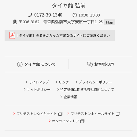
タイヤ館 弘前
0172-39-1340
10:30~19:00
〒036-8162 青森県弘前市大字安原一丁目1-25
Map
タイヤ館について
お客様の声
サイトマップ
リンク
プライバシーポリシー
サイトポリシー
特定整備に関する弊社取組について
企業情報
タイヤ点検・安全点検/タイヤ履き替え/オイル交換/その他
ブリヂストンタイヤサイト
ブリヂストンホイールサイト
ピット作業の予約
オンラインストア
クローク契約会員専用タイヤ履き替え※タイヤ履き替えを
希望のクローク契約会員の方はこちらを選択ください