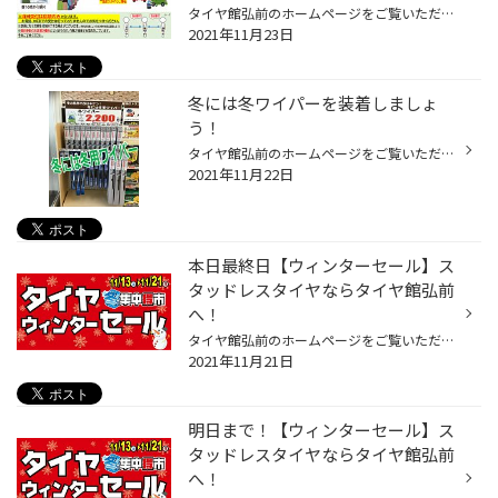
タイヤ館弘前のホームページをご覧いただき誠にありがとうございます！ 冬タイヤへの交換の時期真っ只中です！！ 作業の事前予約は11月30日まで埋まっており、タイヤの履き替え(脱着)やオイル交換をご希望のお客様にはご不便をおかけしており大変申し訳ございません。 事前予約は埋まっておりますが...
2021年11月23日
冬には冬ワイパーを装着しましょ
う！
タイヤ館弘前のホームページをご覧いただき誠にありがとうございます！ 雪の便りはまだですが、冬タイヤへの交換をした方も多いかと思います。 みなさん、冬ワイパーの交換も一緒にしましたか？？ 真冬に夏ワイパーをそのままご使用すると、凍結でゴムがガラスにくっつき、いざという時に視界不良に...
2021年11月22日
本日最終日【ウィンターセール】ス
タッドレスタイヤならタイヤ館弘前
へ！
タイヤ館弘前のホームページをご覧いただき誠にありがとうございます！ 好評開催中のウィンターセールも本日最終日です！ WEBチラシはコチラ↓↓ https://www.taiyakan.co.jp/shop/hirosaki/flyer/1299490.pdf 数量限定商品やお買い得商品を多数品揃え！タイヤだけでなくオイル・バッテリー・ワイパー...
2021年11月21日
明日まで！【ウィンターセール】ス
タッドレスタイヤならタイヤ館弘前
へ！