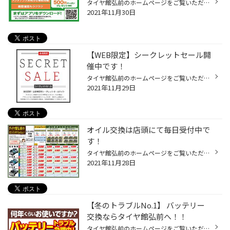
タイヤ館弘前のホームページをご覧いただき誠にありがとうございます！ 今日は、【タイヤ館アプリ】のご紹介です！ みなさん、タイヤ館には無料のアプリがあるのはご存じでしょうか？ お得な情報をいち早くゲットできて、作業や点検日の履歴を確認出来る便利なアプリです！ 次回のオイル交換等も教...
2021年11月30日
【WEB限定】シークレットセール開
催中です！
タイヤ館弘前のホームページをご覧いただき誠にありがとうございます！ みなさま、当WEBのバナーはもうチェック済みでしょうか？？ ただいま、こちらのホームページをご覧頂いた方だけのお得なセールを開催中です(*'▽')★ アウトレット品や限定セール商品などを会員様特別価格にてご案内しております...
2021年11月29日
オイル交換は店頭にて毎日受付中で
す！
タイヤ館弘前のホームページをご覧いただき誠にありがとうございます！ 冬タイヤへの交換の時期がピークを迎えております。 作業の事前予約は12月12日まで埋まっており、タイヤの履き替え(脱着)やオイル交換をご希望のお客様にはご不便をおかけしており大変申し訳ございません。 事前予約は埋まって...
2021年11月28日
【冬のトラブルNo.1】 バッテリー
交換ならタイヤ館弘前へ！！
タイヤ館弘前のホームページをご覧いただき誠にありがとうございます！ 雪もちらつき、いよいよ本格的に冬がやってきましたね！！ 当店でも連日タイヤ交換作業でたくさんのお客様にご来店頂いております。 急激に気温が下がると心配なのがバッテリーです！！ 最近のバッテリーの交換目安は3年～4年...