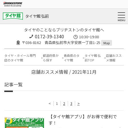
タイヤ館 弘前
タイヤのことならブリヂストンのタイヤ館へ
0172-39-1340
10:30~19:00
〒036-8162 青森県弘前市大字安原一丁目1-25
Map
タイヤ・ホイール専門
都道府県か
青森県のタ
タイヤ館 弘
店舗おスス
店のタイヤ館
ら探す
イヤ館
前TOP
メ情報
店舗おススメ情報 / 2021年11月
記事一覧
<
1
2
3
>
【タイヤ館アプリ】がお得で便利で
す！