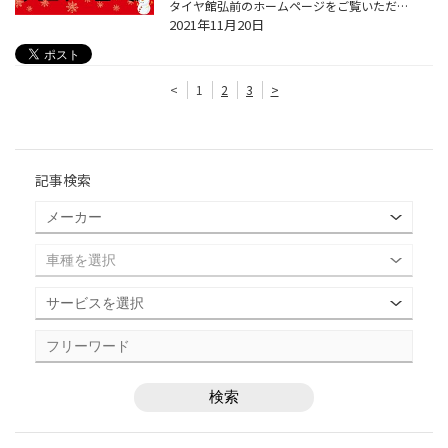
タイヤ館弘前のホームページをご覧いただき誠にありがとうございます！ 好評開催中のウィンターセールを開催も明日までとなりました！ WEBチラシはコチラ↓↓ https://www.taiyakan.co.jp/shop/hirosaki/flyer/1299490.pdf 数量限定商品やお買い得商品を多数品揃え！タイヤだけでなくオイル・バッテリ...
2021年11月20日
<
1
2
3
>
記事検索