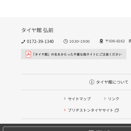
タイヤ館 弘前
0172-39-1340
〒036-816
10:30~19:00
タイヤ館について
サイトマップ
リンク
タイヤ点検・安全点検/タイヤ履き替え/オイル交換/その
ブリヂストンタイヤサイト
クローク契約会員専用タイヤ履き替え※タイヤ履き替えを
本日のタイヤ履き替え順番待ち予約 ※クローク契約会員