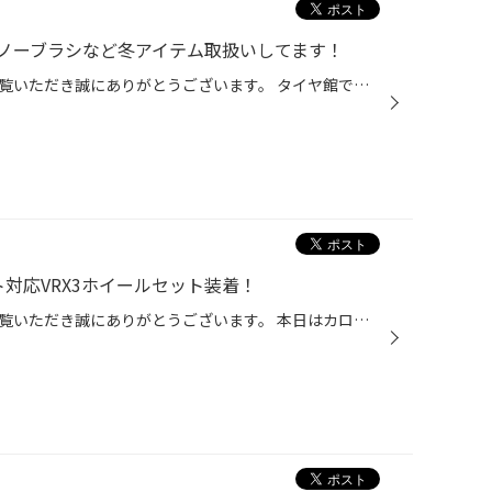
ノーブラシなど冬アイテム取扱いしてます！
タイヤ館弘前のホームページをご覧いただき誠にありがとうございます。 タイヤ館では、スタッドレスタイヤ以外に、冬ワイパーや下回り防錆コーティング、スノーブラシなど冬の運転に安全・安心なアイテムも取扱いしております！ ★冬ワイパー★ 視界不良はキケンです！冬には冬用ワイパーの装着をオス...
ト対応VRX3ホイールセット装着！
タイヤ館弘前のホームページをご覧いただき誠にありがとうございます。 本日はカローラクロスHVにVRX3ホイールセットを装着しました。 こちらのホイールはECO FORME SE23 17X75 5/114 40です サビにも強く軽量タイプ(^-^) 平面座専用ですのでトヨタ純正ナットが使用出来ます！ タイヤはもちろん安心...