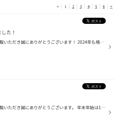
<
1
2
3
4
5
6
>
ました！
タイヤ館弘前のホームページをご覧いただき誠にありがとうございます！ 2024年も格別のお引き立てを賜り、誠に有難く厚く御礼申し上げます。 来年も皆様により一層ご満足をいただけるご提案が出来るようスタッフ一同努力する所存ですので、変わらぬご愛顧のほどどうぞよろしくお願い致します。 タイ...
タイヤ館弘前のホームページをご覧いただき誠にありがとうございます。 年末年始は12月31日から１月4日まで休業いたします。 年始は１月5日(日)10時30分より通常営業致します。 ご不便をおかけいたしますが何卒宜しくお願い致します。 １月6日～【新春セール】を開催いたします！ ★WEB予約は24時間...