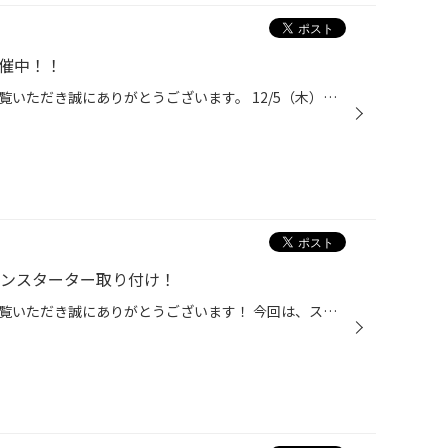
開催中！！
タイヤ館弘前のホームページをご覧いただき誠にありがとうございます。 12/5（木）～12/30（月）決算在庫一掃セール＆プレミアムタイヤセールを実施いたします。決算だからできる特別価格、数量限定商品はもちろん長期在庫品など在庫限りのアウトレット商品もございます。また、プレミアムタイヤセ...
ジンスターター取り付け！
タイヤ館弘前のホームページをご覧いただき誠にありがとうございます！ 今回は、スバル フォレスターにエンジンスターターを取り付けましたのでご紹介いたします！ お取り付けした商品は、サーキットデザインのネクストライトです。 スペアキー不要モデルで、スターターのリモコンでドアのロック/ア...