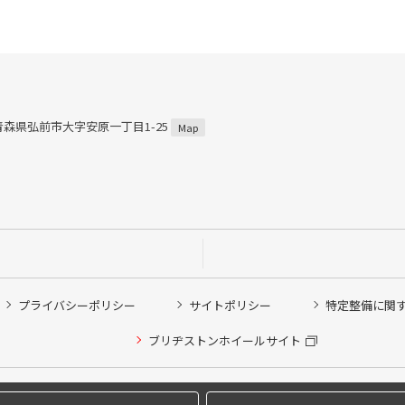
2 青森県弘前市大字安原一丁目1-25
Map
プライバシーポリシー
サイトポリシー
特定整備に関
他ピット作業の予約
ブリヂストンホイールサイト
希望のクローク契約会員の方はこちらを選択ください
の方はご利用いただけません
Copyright © 2024 Bridgestone Retail Co.,Ltd. All rights Reserved.