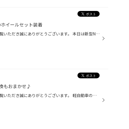
3のホイールセット装着
タイヤ館弘前のホームページをご覧いただき誠にありがとうございます。 本日は新型N-BOXカスタムにVRX3ホイールセットの装着です。 ブラックのホイールなのでスタイリッシュに見えて更にかっこよくなりました！ ブラックの他にシルバーもあります。 ※装着ホイールは数量限定のため在庫等は店頭スタ...
換もおまかせ♪
タイヤ館弘前のホームページをご覧いただき誠にありがとうございます。 軽自動車のエンジンオイルもタイヤ館におまかせください！ オイル交換のみの交換はもちろん、 お得なパックもございます！！ ※詳しくは店頭スタッフへお尋ねください。 みなさまのご来店を心よりお待ちしております。 ★WEB予約...