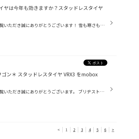
イヤは今年も効きますか？スタッドレスタイヤ
タイヤ館弘前のホームページをご覧いただき誠にありがとうございます！ 雪も寒さもこれから本格的になりますが、みなさんのスタッドレスタイヤは乗り切れそうですが？？ タイヤ館弘前では、タイヤの無料安全点検を実施中です！ 専用の機器を使用して、タイヤの溝の深さと柔らかさをしっかり点検致し...
ゴン＊ スタッドレスタイヤ VRX3 をmobox
タイヤ館弘前のホームページをご覧いただき誠にありがとうございます。 ブリヂストンのタイヤを定額で購入できる新しいタイヤの買い方【mobox】 moboxとは、お客様のライフスタイルにあわせて、“選べるプラン”と“支払い期間(2年または3年)”でブリヂストンのタイヤを定額で購入することが出来る新し...
<
1
2
3
4
5
6
>