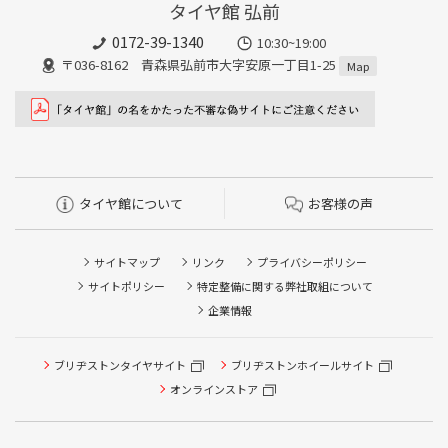
タイヤ館 弘前
0172-39-1340
10:30~19:00
〒036-8162 青森県弘前市大字安原一丁目1-25
Map
タイヤ館について
お客様の声
サイトマップ
リンク
プライバシーポリシー
サイトポリシー
特定整備に関する弊社取組について
企業情報
タイヤ点検・安全点検/タイヤ履き替え/オイル交換/その他
ブリヂストンタイヤサイト
ブリヂストンホイールサイト
ピット作業の予約
オンラインストア
クローク契約会員専用タイヤ履き替え※タイヤ履き替えを
希望のクローク契約会員の方はこちらを選択ください