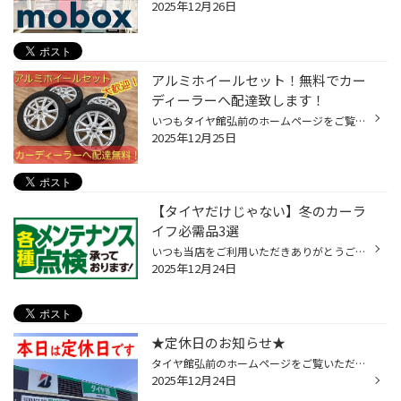
2025年12月26日
アルミホイールセット！無料でカー
ディーラーへ配達致します！
いつもタイヤ館弘前のホームページをご覧いただき誠にありがとうございます。 本日は、カーディーラー様へアルミホイールセットをご納品致しますのでご紹介いたします。 当店ではご購入いただきました商品を近隣カーディーラー様への無料配達サービスを行っております。 (※弘前市内に限り) 車を購入...
2025年12月25日
【タイヤだけじゃない】冬のカーラ
イフ必需品3選
いつも当店をご利用いただきありがとうございます いよいよ冬本番！冬のカーライフをより安全安心快適にお過ごしいただくための必需品3選をご紹介いたします！ ①スノーワイパー（冬ワイパー） 比較的雪が多い北東北の皆さんは交換するのが当たり前の方が多いかと思いますが雪が少なめの地域の方は交...
2025年12月24日
★定休日のお知らせ★
タイヤ館弘前のホームページをご覧いただき誠にありがとうございます！ 本日12月24日(水)は定休日のためお休み致します。 お問い合わせ等は翌25日(木)にお願い致します。 お手数をお掛け致して申し訳ございませんが ご理解とご協力のほどよろしくお願い致します。 ★WEB予約は24時間受付中★ オイル交...
2025年12月24日