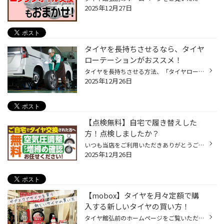
2025年12月27日
タイヤを長持ちさせるなら、タイヤ
ローテーションがおススメ！
タイヤを長持ちさせる方法、「タイヤローテーション」をご存知でしょうか？ 今回は、タイヤ長持ちに効く「タイヤローテーション」についてご紹介します。 【タイヤローテーションとは？】 「タイヤローテーション」とは、現状のおクルマのタイヤ装着位置（左前、右前、左後、右後）を、 別の位置に...
2025年12月26日
【点検無料】自宅で履き替えした
方！点検しましたか？
いつも当店をご利用いただきありがとうございます タイヤ履き替え後の点検お済ですか？ 当店では店舗で履き替えした方だけでなく、ご自宅でタイヤ履き替えされた方への点検も無料で行っております！ 年末年始のお出かけ前に、ぜひ当店でタイヤ点検しましょうね！ タイヤ空気圧補充 ナットの締付点検...
2025年12月26日
【mobox】タイヤを月々定額で購
入する新しいタイヤの買い方！
タイヤ館弘前のホームページをご覧いただき誠にありがとうございます。 タイヤの購入を検討するとき、こんなお悩みございませんか？ ◎車に詳しくないので相談や整備をお願いできる場所が欲しい ◎突然のトラブルにも安心できるように備えておきたい ◎予期せぬタイヤ交換の費用はなるべく安い金額に抑...