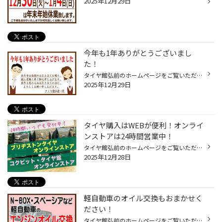
2025年12月29日
今年も1年ありがとうございまし
た！
タイヤ館弘前のホームページをご覧いただき誠にありがとうございます！ 2025年も格別のお引き立てを賜り、誠に有難く厚く御礼申し上げます。 来年も皆様により一層ご満足をいただけるご提案が出来るようスタッフ一同努力する所存ですので、変わらぬご愛顧のほどどうぞよろしくお願い致します。 タイ...
2025年12月29日
タイヤ購入はWEBが便利！オンライ
ンストアは24時間営業中！
タイヤ館弘前のホームページをご覧いただき誠にありがとうございます。 オンラインストアは2つあり、購入できるタイヤはそれぞれ異なります。 ですが、選んで頂いたタイヤは指定店舗に送られていきますので、どちらも取付作業日までは店舗に来店していただくことなくタイヤの購入が可能です。 ①【ブ...
2025年12月28日
軽自動車のオイル交換もおまかせく
ださい！
タイヤ館弘前のホームページをご覧いただき誠にありがとうございます。 軽自動車のエンジンオイルもタイヤ館におまかせください！ オイル交換のみはもちろん、 お得なパックもございます！！ ※詳しくは店頭スタッフへお尋ねください。 みなさまのご来店を心よりお待ちしております。 ★WEB予約は24時...