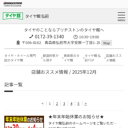
タイヤ館 弘前
タイヤのことならブリヂストンのタイヤ館へ
0172-39-1340
10:30~19:00
〒036-8162 青森県弘前市大字安原一丁目1-25
Map
タイヤ・ホイール専門
都道府県か
青森県のタ
タイヤ館 弘
店舗おスス
店のタイヤ館
ら探す
イヤ館
前TOP
メ情報
店舗おススメ情報 / 2025年12月
記事一覧
<
1
2
3
4
5
>
★年末年始休業のお知らせ★
タイヤ館弘前のホームページをご覧いただき誠にありがとうございます。 年末年始は12月30日から１月4日まで休業いたします。 年始は１月5日(月)10時30分より通常営業致します。 タイヤの購入・交換やオイル交換等は早めのご来店をおすすめ致します！ ※在庫状況により手配の商品は年内にご案内出来な...