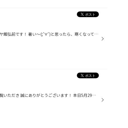
みなさまこんにちは(*'▽')！ タイヤ館弘前です！ 暑い～(;'∀')と思ったら、寒くなって “も～どっちに合わせて着るもの選べばいいの～;つД｀)！？” と着るもの難民になってる今日この頃。 みなさん、体調を崩さないようにお気を付けくださいね～。 さて、人も天候や気温に左右されてますが、 それは...
タイヤ館弘前のホームページをご覧いただき 誠にありがとうございます！ 本日5月29日(水)は定休日のためお休みになります。 作業予約やお問い合わせ等は翌30日(木)以降にお願い致します。 お手数をお掛け致して申し訳ございませんが ご理解とご協力のほどよろしくお願い致します。