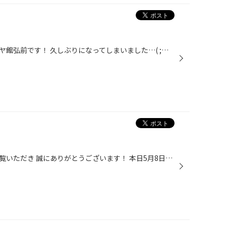
みなさまこんにちは(*'▽')！ タイヤ館弘前です！ 久しぶりになってしまいました…( ;∀;) みなさま、まだ５月だというのに真夏のような日が続いてますが、 体調を崩したりしてませんか？？ こまめに水分補給をしましょうね～(+_+) さて、急な気温上昇で問い合わせが増えているのがエアコンフィルター...
タイヤ館弘前のホームページをご覧いただき 誠にありがとうございます！ 本日5月8日(水)は定休日のためお休みになります。 作業予約やお問い合わせ等は翌9日(木)以降にお願い致します。 お手数をお掛け致して申し訳ございませんが ご理解とご協力のほどよろしくお願い致します。