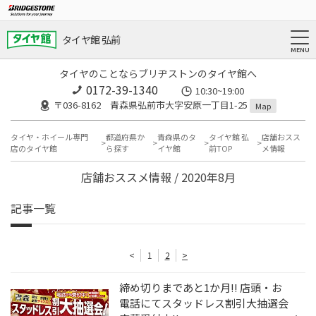
タイヤ館 弘前
タイヤのことならブリヂストンのタイヤ館へ
0172-39-1340
10:30~19:00
〒036-8162 青森県弘前市大字安原一丁目1-25
Map
タイヤ・ホイール専門
都道府県か
青森県のタ
タイヤ館 弘
店舗おスス
店のタイヤ館
ら探す
イヤ館
前TOP
メ情報
店舗おススメ情報 / 2020年8月
記事一覧
<
1
2
>
締め切りまであと1か月!! 店頭・お
電話にてスタッドレス割引大抽選会