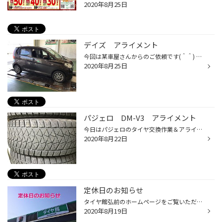
2020年8月25日
デイズ アライメント
今回は某車屋さんからのご依頼です(＾＾) 内容がタイヤの片べりとの事なのでアライメント測定＆調整作業をしていきます♪ まずはエアー調整＆ナットのトルクチェックをして現状確認のため試乗します！ 試乗が終わったらピットへ入庫しセンサーを取り付けて測定作業です！ 測定作業の結果、左前が大き...
2020年8月25日
パジェロ DM-V3 アライメント
今日はパジェロのタイヤ交換作業＆アライメント作業です！ 交換前の写真を撮り忘れてしまいました・・・すいませんm(__)m で、外したタイヤがこちら 片べり傾向が見られますね。 このままだと、せっかくタイヤを新しくしても同じように片べりしてしまうので勿体ないですよね！ タイヤを上手に使用し...
2020年8月22日
定休日のお知らせ
タイヤ館弘前のホームページをご覧いただき 誠にありがとうございます！ 本日8月19日(水)は定休日のためお休みになります。 作業予約やお問い合わせ等は翌20日(木)以降にお願い致します。 お手数をお掛け致して申し訳ございませんが ご理解とご協力のほどよろしくお願い致します。
2020年8月19日