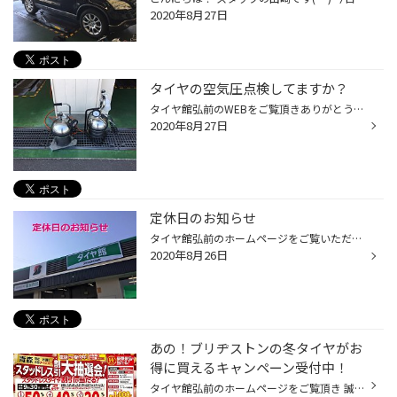
2020年8月27日
タイヤの空気圧点検してますか？
タイヤ館弘前のWEBをご覧頂きありがとうございます(^^)/ 皆さん急ですが・・・お車の空気圧大丈夫ですか？？点検いつ頃しました？ 「あれ？」と思った方、意外と多いかもしれません・・・ タイヤの空気圧は１ヵ月で約10％（１割）が自然に抜けると言われています！！ 例えば指定空気圧240Kpaだと10...
2020年8月27日
定休日のお知らせ
タイヤ館弘前のホームページをご覧いただき 誠にありがとうございます！ 本日8月26日(水)は定休日のためお休みになります。 作業予約やお問い合わせ等は翌27日(木)以降にお願い致します。 お手数をお掛け致して申し訳ございませんが ご理解とご協力のほどよろしくお願い致します。
2020年8月26日
あの！ブリヂストンの冬タイヤがお
得に買えるキャンペーン受付中！
タイヤ館弘前のホームページをご覧頂き 誠にありがとうございます。 今年も開催します！ 抽選で当たるとブリヂストンの冬タイヤがお得になるキャンペーン！ スタッドレス割引大抽選会!! ★対象商品★ 【ＶＲＸ2】 軽自動車～ミニバン、一部ＳＵＶはコチラ！ ブリザック史上最高性能！ＶＲＸ2 【ＤＭ-...