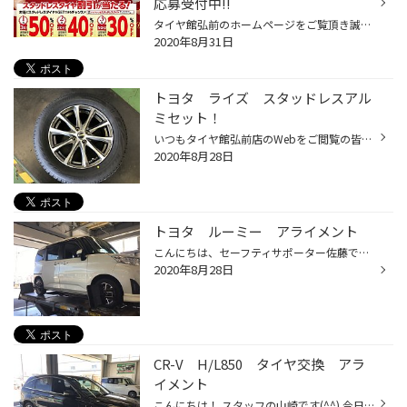
応募受付中!!
タイヤ館弘前のホームページをご覧頂き誠にありがとうございます！ 抽選で当たるとブリヂストンの冬タイヤがお得になるキャンペーンを開催中！ 9月30日まで店頭・お電話にて受付しております！ しかも!今年はさらにうれしい事が盛りだくさん！ 作業工賃、アライメント、エンジンオイル、冬ワイパー...
2020年8月31日
トヨタ ライズ スタッドレスアル
ミセット！
いつもタイヤ館弘前店のWebをご閲覧の皆様ありがとうございます！ 本日は、トヨタ ライズのスタッドレスアルミセットのご紹介です。 お客様から新車を購入しタイヤホイールセットが欲しいとご相談頂き、ご希望のデザイン等を聞きお客様にピッタリな商品選びました。 こちらです！！ タイヤはブリヂ...
2020年8月28日
トヨタ ルーミー アライメント
こんにちは、セーフティサポーター佐藤です。 今日はお付き合いのある板金屋さんからの作業依頼がありました。 お車はトヨタ ルーミーで下回りの部品交換修理をしたのでアライメント調整して欲しいとの事でした。 早速、お車の試乗をし専用リフトに乗せてセンサーを付け測定します。 測定した結果タ...
2020年8月28日
CR-V H/L850 タイヤ交換 アラ
イメント
こんにちは！ スタッフの山崎です(^^) 今日はホンダCR-VにデューラーH/L850を装着しアライメント作業を行いました♪ まずは交換前です。 そして交換後 交換後アライメント作業です、現状確認のため試乗します！ 試乗後、ピット入庫して測定作業です タイヤ4個所にセンサーを取り付け測定作業をします...