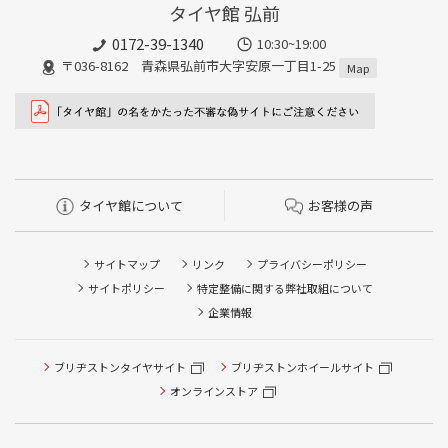
タイヤ館 弘前
0172-39-1340
10:30~19:00
〒036-8162 青森県弘前市大字安原一丁目1-25
Map
タイヤ館について
お客様の声
サイトマップ
リンク
プライバシーポリシー
サイトポリシー
特定整備に関する弊社取組について
企業情報
ブリヂストンタイヤサイト
ブリヂストンホイールサイト
タイヤ点検・安全点検/タイヤ履き替え/オイル交換/その他
ピット作業の予約
オンラインストア
クローク契約会員専用タイヤ履き替え※タイヤ履き替えを
希望のクローク契約会員の方はこちらを選択ください