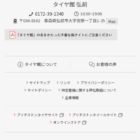
タイヤ館 弘前
0172-39-1340
10:30~19:00
〒036-8162 青森県弘前市大字安原一丁目1-25
Map
タイヤ館について
お客様の声
サイトマップ
リンク
プライバシーポリシー
サイトポリシー
特定整備に関する弊社取組について
企業情報
ブリヂストンタイヤサイト
ブリヂストンホイールサイト
タイヤ点検・安全点検/タイヤ履き替え/オイル交換/その他
ピット作業の予約
オンラインストア
クローク契約会員専用タイヤ履き替え※タイヤ履き替えを
希望のクローク契約会員の方はこちらを選択ください