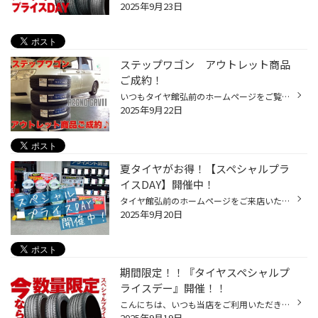
2025年9月23日
ステップワゴン アウトレット商品
ご成約！
いつもタイヤ館弘前のホームページをご覧いただき誠にありがとうございます。 サイズがあればラッキーなアウトレットタイヤを、ステップワゴンに装着させていただきましたのでご紹介します♪ 今年発売の新商品、REGNO GR-XⅢ TYPE RVの前モデルになります、REGNO GRVⅡです！ 2022年製造タイヤで、サイ...
2025年9月22日
夏タイヤがお得！【スペシャルプラ
イスDAY】開催中！
タイヤ館弘前のホームページをご来店いただいき誠にありがとうございます。 毎月第3～第4金土日はタイヤが安い！スペシャルプライスDAYを今月は9/19（金）～9/228（日）で開催します！対象商品・ブリヂストン エコピアNH200シリーズ・ブリヂストン NEWNO・セイバーリング SL101/SL201夏タイヤで好評...
2025年9月20日
期間限定！！『タイヤスペシャルプ
ライスデー』開催！！
こんにちは、いつも当店をご利用いただきましてありがとうございます。 本日より、コクピット・タイヤ館におきまして、 期間限定！ サイズ限定！！ 数量限定！！！ お得にお買い求めいただける、「タイヤスペシャルプライスデー」がスタートします！ お得なタイヤのご紹介！！ ワゴンR、N-BOX、タン...
2025年9月19日