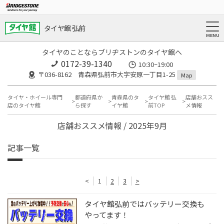
タイヤ館 弘前
タイヤのことならブリヂストンのタイヤ館へ
0172-39-1340
10:30~19:00
〒036-8162 青森県弘前市大字安原一丁目1-25
Map
タイヤ・ホイール専門
都道府県か
青森県のタ
タイヤ館 弘
店舗おスス
店のタイヤ館
ら探す
イヤ館
前TOP
メ情報
店舗おススメ情報 / 2025年9月
記事一覧
<
1
2
3
>
タイヤ館弘前ではバッテリー交換も
やってます！