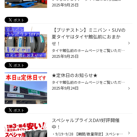
2025年9月25日
【ブリヂストン】ミニバン・SUVの
夏タイヤはタイヤ館弘前におまか
せ！
タイヤ館弘前のホームページをご覧いただき誠にありがとうございます。 タイヤ館弘前は、青森県弘前市安原にあるブリヂストンの専門店です！ “タイヤって見た目同じだけどどれを選んだらいいの～？”と分からない事や不安に思うことありませんか？ 安心してください!(^^)! ブリヂストンの夏タイヤは...
2025年9月25日
★定休日のお知らせ★
タイヤ館弘前のホームページをご覧いただき誠にありがとうございます！ 本日9月24日(水)は定休日のためお休み致します。 お問い合わせ等は翌25日(木)にお願い致します。 お手数をお掛け致して申し訳ございませんが ご理解とご協力のほどよろしくお願い致します。 ★WEB予約は24時間受付中★ オイル交...
2025年9月24日
スペシャルプライスDAY好評開催
中！
・9/19~9/28 【期間/数量限定】スペシャルプライスDAY スペシャルプライスDAYはコチラ お買い得企画開催中です♪ もうすぐ冬だし夏タイヤは今年は我慢しよう・・・と思いながらも買い替えが必要になってしまった、 という方もいらっしゃるのではないでしょうか？ そんな方はぜひこのを機会をご活用く...