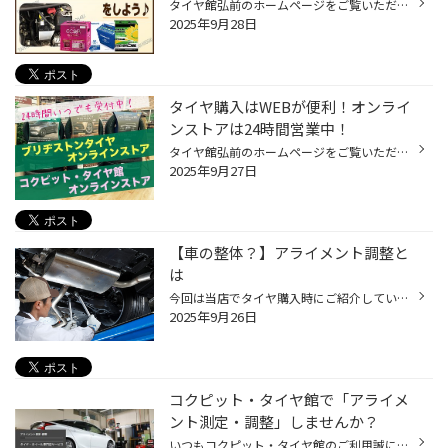
タイヤ館弘前のホームページをご覧いただき誠にありがとうございます！ タイヤ館弘前では、タイヤやホイールの他にメンテナンス用品の交換やコーティング等の施工も行っております。 今日は、【バッテリー交換】のご紹介を致します(^^)♪ 最近のバッテリーの交換目安は3年～4年ほど。 そろそろ交換？...
2025年9月28日
タイヤ購入はWEBが便利！オンライ
ンストアは24時間営業中！
タイヤ館弘前のホームページをご覧いただき誠にありがとうございます。 オンラインストアは2つあり、購入できるタイヤはそれぞれ異なります。 ですが、選んで頂いたタイヤは指定店舗に送られていきますので、どちらも取付作業日までは店舗に来店していただくことなくタイヤの購入が可能です。 ①【ブ...
2025年9月27日
【車の整体？】アライメント調整と
は
今回は当店でタイヤ購入時にご紹介しているアライメント調整についてお話します いきなり聞いたことが無いカタカナ言葉で拒否反応が出てしまっている方もいるかもしれませんが 出来るだけ難しい言葉は使わずにご説明しますので是非最後までご覧ください！ アライメントとは？ 突然ですが、皆さんは...
2025年9月26日
コクピット・タイヤ館で「アライメ
ント測定・調整」しませんか？
いつもコクピット・タイヤ館のご利用誠にありがとうございます。 皆さん、おクルマを運転していて、フラフラしてまっすぐ走らない、ハンドルがぶれる、 まっすぐ走っている時でもハンドルが左右どちらかに傾いている、 カーブで曲がりにくいなどの ご経験はございませんか？ その症状、おクルマの「...