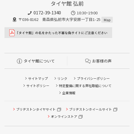
タイヤ館 弘前
0172-39-1340
10:30~19:00
〒036-8162 青森県弘前市大字安原一丁目1-25
Map
タイヤ館について
お客様の声
サイトマップ
リンク
プライバシーポリシー
サイトポリシー
特定整備に関する弊社取組について
企業情報
タイヤ点検・安全点検/タイヤ履き替え/オイル交換/その他
ブリヂストンタイヤサイト
ブリヂストンホイールサイト
ピット作業の予約
オンラインストア
クローク契約会員専用タイヤ履き替え※タイヤ履き替えを
希望のクローク契約会員の方はこちらを選択ください