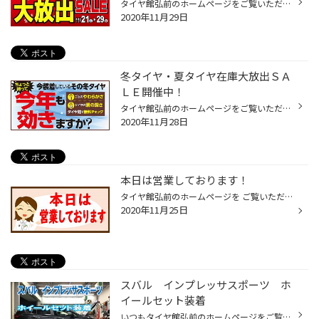
タイヤ館弘前のホームページをご覧いただき誠にありがとうございます。 夏・冬タイヤ展示在庫大放出SALEを開催中です(*'▽')♪♪ 雪の予報で急遽タイヤ交換をした方、履きつぶしで冬タイヤを装着してる方にお得なお知らせです(*'▽')♪ 冬タイヤはもちろん、夏タイヤも展示在庫商品を大放出！！！ 来春に...
2020年11月29日
冬タイヤ・夏タイヤ在庫大放出ＳＡ
ＬＥ開催中！
タイヤ館弘前のホームページをご覧いただき誠にありがとうございます。 先週の雪で急遽タイヤ交換をした方、履きつぶしで冬タイヤを装着してる方にお得なお知らせです(*'▽')♪ 夏・冬タイヤ展示在庫大放出SALEを開催中です！！！ 冬タイヤはもちろん、夏タイヤも展示在庫商品を大放出！！！ 来春には...
2020年11月28日
本日は営業しております！
タイヤ館弘前のホームページを ご覧いただき誠にありがとうございます！ 本日11月25日は水曜日ですが営業しております！ タイヤのご相談や交換がございましたら お気軽にご来店ください♪ みなさまのご来店心よりお待ちしております。 タイヤ交換作業の予約も増えております。 土日・平日午前中が特...
2020年11月25日
スバル インプレッサスポーツ ホ
イールセット装着
いつもタイヤ館弘前のホームページをご覧頂きありがとうございます！ 本日はこちら！インプレッサスポーツへホイールセットを装着いたします。 選んで頂いたタイヤはブリヂストンのVRX2で205/55R16です！ ホイールもブリヂストン製トップランM7！夏、冬共に大変人気のデザインになっております(^^♪ ...