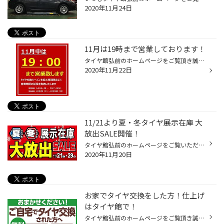
2020年11月24日
11月は19時まで営業しております！
タイヤ館弘前のホームページをご覧頂き誠にありがとうございます。 当店ではタイヤ交換シーズンを迎えるにあたり、期間限定にて営業時間の延長を実施いたします。 【期間】 2020年11月7日～11月30日まで 営業時間 通常営業 朝10：00～18：30 11/7より 朝10：00～19：00 ※作業受付は営業時間内に終...
2020年11月22日
11/21より夏・冬タイヤ展示在庫 大
放出SALE開催！
タイヤ館弘前のホームページをご覧いただき誠にありがとうございます。 先週の雪で急遽タイヤ交換をした方、履きつぶしで冬タイヤを装着してる方に お得なお知らせです(*'▽')♪ 11月21日(土)から夏・冬タイヤ展示在庫大放出SALEを開催致します！ 冬タイヤはもちろん、夏タイヤも展示在庫商品を大放出...
2020年11月20日
お家でタイヤ交換をした方！仕上げ
はタイヤ館で！
タイヤ館弘前のホームページをご覧頂き誠にありがとうございます！ 今年は、コロナの影響もありお家でタイヤを交換したよ～。という方も多いのではないでしょうか？ そんなみなさん、交換後の空気圧の点検は大丈夫ですか(*'ω'*)？？ タイヤ館弘前では、お家でタイヤ交換した方も 無料で空気圧の点検...