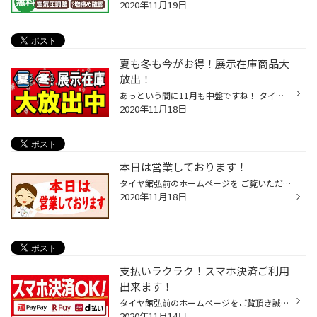
2020年11月19日
夏も冬も今がお得！展示在庫商品大
放出！
あっという間に11月も中盤ですね！ タイヤ交換のピークもひと段落・・・といったところですが、昨冬が雪が少なかったため そのまま履きつぶしている方も多いようです。 そんな、これから新しいタイヤをご検討中の方に朗報！ 11月23日（月・祝）までウィンターセール開催中です！ 夏タイヤも冬タイヤ...
2020年11月18日
本日は営業しております！
タイヤ館弘前のホームページを ご覧いただき誠にありがとうございます！ 本日11月18日は水曜日ですが営業しております！ タイヤのご相談や交換がございましたら お気軽にご来店ください♪ みなさまのご来店心よりお待ちしております。 タイヤ交換作業の予約も増えております。 土日・平日午前中が特...
2020年11月18日
支払いラクラク！スマホ決済ご利用
出来ます！
タイヤ館弘前のホームページをご覧頂き誠にありがとうございます(*'▽')！ タイヤ館弘前でもスマホ決済をご利用いただけます(*'▽')♪ 対象はpaypay・楽天pay・ｄ払いの３種類 タイヤ館弘前をご利用の際はぜひご利用ください♪ タイヤ交換の季節となり作業が集中しております。 毎日当日受付も実施して...
2020年11月14日