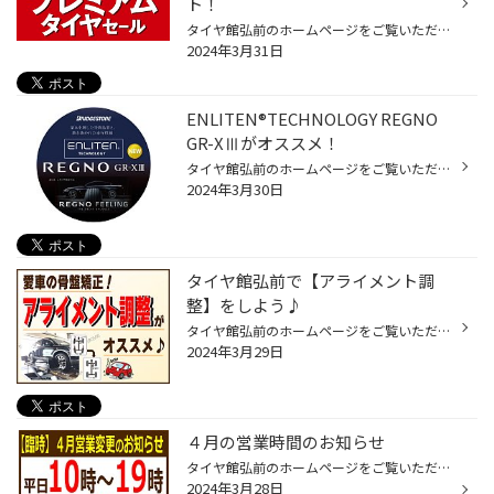
ト！
タイヤ館弘前のホームページをご覧いただき誠にありがとうございます。 今日まで【プレミアムタイヤセール】を開催中です！ コクピット・タイヤ館のアプリをダウンロード頂いた方全員に、ブリヂストンのタイヤ割引クーポンをプレゼント！ ブリヂストンのタイヤが最大20,000円OFF！ プレミアムタイヤ...
2024年3月31日
ENLITEN®TECHNOLOGY REGNO
GR-XⅢがオススメ！
タイヤ館弘前のホームページをご覧いただき誠にありがとうございます。 ENLITEN®TECHNOLOGY REGNO GR-XⅢ発売！ ブリヂストンの“新たなプレミアム”-商品設計基盤技術「ENLITEN®」を搭載することで「深みを増した空間品質」「磨き抜かれた走行性能」「サステナビリティ性能」といった“これからのタイ...
2024年3月30日
タイヤ館弘前で【アライメント調
整】をしよう♪
タイヤ館弘前のホームページをご覧いただき誠にありがとうございます。 タイヤ館弘前では、タイヤやホイールの他にメンテナンス用品の交換やコーティング等の施工も行っております。 今日は、【アライメント調整】のご紹介を致します(^^)♪ 当店の作業事例には、多くのアライメント調整の事例を紹介...
2024年3月29日
４月の営業時間のお知らせ
タイヤ館弘前のホームページをご覧いただき誠にありがとうございます。 ４月の営業時間は 平日：10時～19時 土日：10時～18時30分 となります。 ご来店の際はお気をつけください。 また、４月は休まず営業致します。 みなさまのご来店を心よりお待ちしております。
2024年3月28日