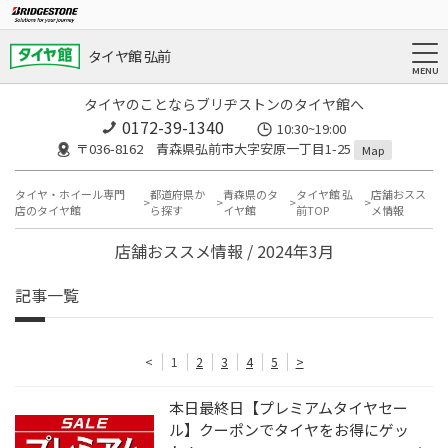
タイヤ館 弘前
タイヤのことならブリヂストンのタイヤ館へ
0172-39-1340
10:30~19:00
〒036-8162 青森県弘前市大字安原一丁目1-25
Map
タイヤ・ホイール専門
都道府県か
青森県のタ
タイヤ館 弘
店舗おスス
店のタイヤ館
ら探す
イヤ館
前TOP
メ情報
店舗おススメ情報 / 2024年3月
記事一覧
<
1
2
3
4
5
>
本日最終日【プレミアムタイヤセー
ル】クーポンでタイヤをお得にゲッ