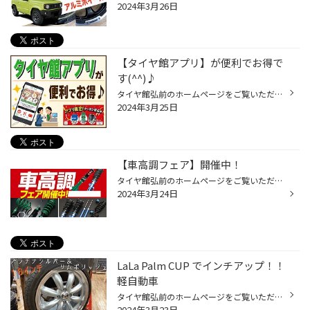
2024年3月26日
【タイヤ館アプリ】が便利でお得で
す(^^)♪
タイヤ館弘前のホームページをご覧いただき誠にありがとうございます！ タイヤ館では便利でお得なアプリがあります。 今日は、【タイヤ館アプリ】のご紹介を致します(^^)♪ タイヤ館アプリのダウンロードはコチラから↓↓ ●iPhoneのお客様 https://apps.apple.com/jp/app/id1394437180 ●Androidのお客...
2024年3月25日
【車高調フェア】開催中！
タイヤ館弘前のホームページをご覧いただき誠にありがとうございます。 ただいま【車高調フェア】開催中です！ CUSCOやTEIN、RS★Rなど... 有名メーカーの足回りを強化販売中(≧▽≦)!! 愛車をよりステキにカッコよくしませんか？ 専門スタッフがみなさまの要望をお伺いしながらぴったりな商品をご提案...
2024年3月24日
LaLa Palm CUP でインチアップ！！
軽自動車
タイヤ館弘前のホームページをご覧いただき誠にありがとうございます。 本日はホイールのご紹介でLaLa Palm CUP 16x60 プラチナシルバー＆リムポリッシュです！ 軽自動車で１６インチになりますとこの様な見た目になりまして迫力ありますね！！ 元々１６インチでご使用されていたお客様ですがこの度...
2024年3月23日