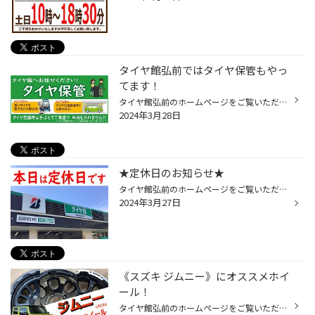
タイヤ館弘前ではタイヤ保管もやっ
てます！
タイヤ館弘前のホームページをご覧いただき誠にありがとうございます！ アパートなどで外したタイヤを置く場所に困っている方、 タイヤが重くて積み下ろしが大変(;´Д｀)！…などでお困りの方、 タイヤ館弘前では、交換して外したタイヤをお預かりする【タイヤ保管】を行っております。 当店で履き替...
2024年3月28日
★定休日のお知らせ★
タイヤ館弘前のホームページをご覧いただき誠にありがとうございます！ 本日3月27日(水)は定休日のためお休み致します。 お問い合わせ等は翌28日(木)にお願い致します。 お手数をお掛け致して申し訳ございませんが ご理解とご協力のほどよろしくお願い致します。 ★WEB予約は24時間受付中★ オイル交...
2024年3月27日
《スズキ ジムニー》にオススメホイ
ール！
タイヤ館弘前のホームページをご覧いただき誠にありがとうございます。 今日は、大人気《スズキ ジムニー》にオススメのアルミホイールをご紹介いたします！ ★バークレイ ハードロック リザード サイズ：16X55 5/139.7 +20 展示のカラーはセミグロスブラック サイズ、カラーラインナップ等詳しくは...