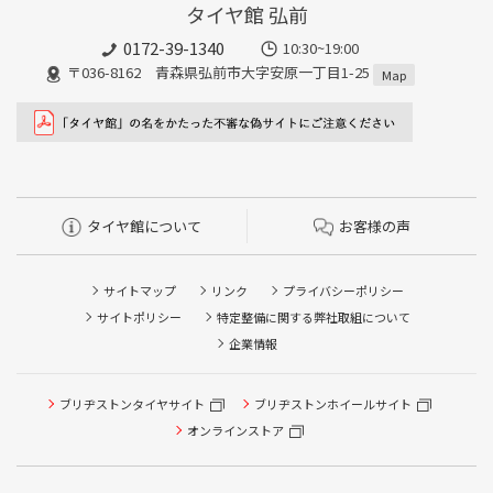
タイヤ館 弘前
0172-39-1340
10:30~19:00
〒036-8162 青森県弘前市大字安原一丁目1-25
Map
タイヤ館について
お客様の声
サイトマップ
リンク
プライバシーポリシー
サイトポリシー
特定整備に関する弊社取組について
企業情報
ブリヂストンタイヤサイト
ブリヂストンホイールサイト
タイヤ点検・安全点検/タイヤ履き替え/オイル交換/その他
ピット作業の予約
オンラインストア
クローク契約会員専用タイヤ履き替え※タイヤ履き替えを
希望のクローク契約会員の方はこちらを選択ください