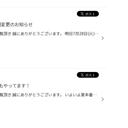
時間変更のお知らせ
タイヤ館弘前のホームページをご覧頂き 誠にありがとうございます。 明日7月28日(火)は社員研修のため、営業時間が変更となります。 営業時間：14：00～18：00 ご不便をおかけいたしますがよろしくお願い致します。
もやってます！
タイヤ館弘前のホームページをご覧頂き 誠にありがとうございます。 いよいよ夏本番。日に日に暑さが厳しくなってきましたね。 夏の暑さや冬の寒さで起こる車のトラブルＮｏ.1はバッテリーです！ 特に最近のバッテリーはある日突然、前触れもなく上がります…。 炎天下の中、猛吹雪の中、外出先で上...