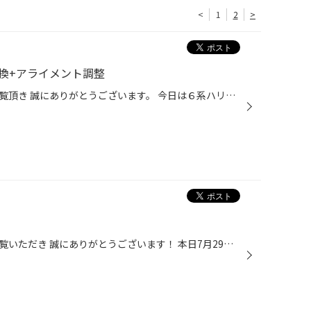
<
1
2
>
換+アライメント調整
タイヤ館弘前のホームページをご覧頂き 誠にありがとうございます。 今日は６系ハリアーのダウンサス交換をご紹介いたします。 今回取付したのはRS★RのRS★Rダウン ダウン幅は25㎜～30㎜です。 まずフロントのバネを交換し取り付けます。 続いてリアの交換。 最後にしっかりアライメント調整で整えて...
タイヤ館弘前のホームページをご覧いただき 誠にありがとうございます！ 本日7月29日(水)は定休日のためお休みになります。 作業予約やお問い合わせ等は翌30日(木)以降にお願い致します。 お手数をお掛け致して申し訳ございませんが ご理解とご協力のほどよろしくお願い致します。