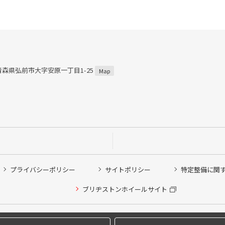
2 青森県弘前市大字安原一丁目1-25
Map
プライバシーポリシー
サイトポリシー
特定整備に関
他ピット作業の予約
ブリヂストンホイールサイト
希望のクローク契約会員の方はこちらを選択ください
の方はご利用いただけません
Copyright © 2024 Bridgestone Retail Co.,Ltd. All rights Reserved.