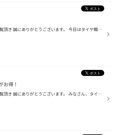
タイヤ館弘前のホームページをご覧頂き 誠にありがとうございます。 今日はタイヤ館弘前の無料安全点検のご紹介です！ 点検内容はコチラ 点検時間は15～20分ほどです。 雨の日はタイヤが滑りやすい？ ワイパーのふき取りが悪くて視界が悪い？ 気温が上がりバッテリーは大丈夫？ エアコンつけたらニ...
がお得！
タイヤ館弘前のホームページをご覧頂き 誠にありがとうございます。 みなさん、タイヤ館アプリのご登録はお済でしょうか？ タイヤ館アプリとは？ ①メンテナンス履歴をいつでもスマホでチェック出来ます。 ②メンテンス時期が来たらアプリがお知らせしてくれます。 ③セールの情報やクーポンがゲット出...