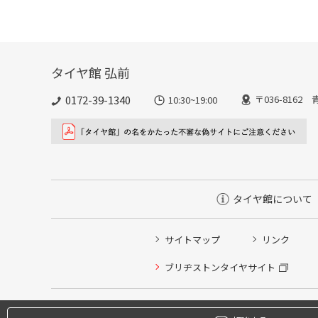
タイヤ館 弘前
0172-39-1340
〒036-816
10:30~19:00
タイヤ館について
サイトマップ
リンク
タイヤ点検・安全点検/タイヤ履き替え/オイル交換/その
ブリヂストンタイヤサイト
クローク契約会員専用タイヤ履き替え※タイヤ履き替えを
本日のタイヤ履き替え順番待ち予約 ※クローク契約会員