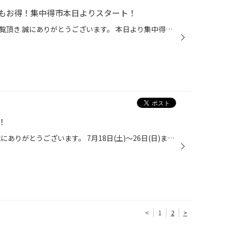
もお得！集中得市本日よりスタート！
タイヤ館弘前のホームページをご覧頂き 誠にありがとうございます。 本日より集中得市開催です！ 夏タイヤはもちろん、スタッドレスタイヤ、アルミホイール メンテナンス用品と色々お得になっております。 詳しくはチラシを要チェック↓↓ 7/18～7/26 集中得市チラシ また、ドライブレコーダーをご検...
！
タイヤ館弘前のホームページを 誠にありがとうございます。 7月18日(土)～26日(日)までセールを開催します！ 夏タイヤはもちろん、スタッドレスタイヤ、アルミホイール、 メンテナンス用品までとってもお得になっております。 詳しくはコチラのチラシを要チェック！ 7/18～7/26 集中得市チラシ みな...
<
1
2
>