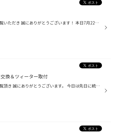
タイヤ館弘前のホームページをご覧いただき 誠にありがとうございます！ 本日7月22日(水)は定休日のためお休みになります。 作業予約やお問い合わせ等は翌23日(木)以降にお願い致します。 お手数をお掛け致して申し訳ございませんが ご理解とご協力のほどよろしくお願い致します。
ーカー交換＆ツィーター取付
タイヤ館弘前のホームページをご覧頂き 誠にありがとうございます。 今日は先日に続き、NOTE e-POWERのスピーカー交換と ツィーター取付をご紹介いたします。 商品はオーナー様の前の車にご使用していた商品の載せ替えで スピーカー、ツィーター共にアルパイン製です。 まずは内張を丁寧に外します...