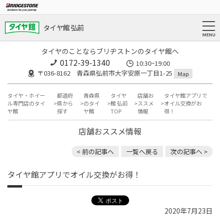
タイヤ館 弘前
タイヤのことならブリヂストンのタイヤ館へ
0172-39-1340
10:30~19:00
〒036-8162 青森県弘前市大字安原一丁目1-25
Map
タイヤ・ホイー
都道府
青森県
タイヤ
店舗お
タイヤ館アプリで
ル専門店のタイ
県から
のタイ
館 弘前
ススメ
オイル交換がお
ヤ館
探す
ヤ館
TOP
情報
得！
店舗おススメ情報
< 前の記事へ
一覧へ戻る
次の記事へ >
タイヤ館アプリでオイル交換がお得！
2020年7月23日