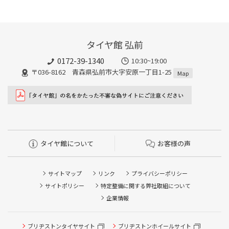
タイヤ館 弘前
0172-39-1340
10:30~19:00
〒036-8162 青森県弘前市大字安原一丁目1-25
Map
タイヤ館について
お客様の声
サイトマップ
リンク
プライバシーポリシー
サイトポリシー
特定整備に関する弊社取組について
企業情報
ブリヂストンタイヤサイト
ブリヂストンホイールサイト
タイヤ点検・安全点検/タイヤ履き替え/オイル交換/その他