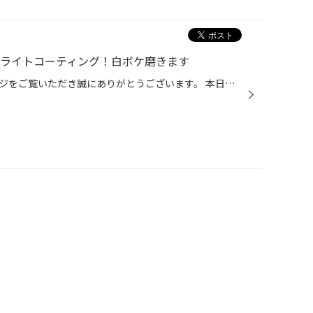
ドライトコーティング！白ボケ磨きます
いつもタイヤ館弘前のホームページをご覧いただき誠にありがとうございます。 本日はヘッドライトコーティングをご紹介いたします！ お車はスズキのエスクードで白ボケが気になりご相談いただきました。 全体的に白くくすんでます。特に隅がひどく見えますね( ﾟдﾟ) 早速ですがこちらを磨いてコーテ...