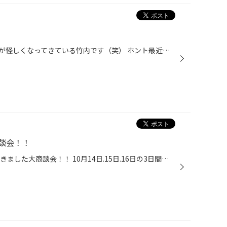
寒さに震えている割にはお腹周りが怪しくなってきている竹内です（笑） ホント最近朝晩冷えますね～！ 山のほうでは雪でも降りそうなくらいの冷え込みですが、皆さん冬の準備はお済みですか？ まだ道路に雪が無い状態ですが、山間にお勤めの方でタイヤ交換される方もちらほらみえてきました。 あな...
談会！！
どーも！武田です！ 今年もやってきました大商談会！！ 10月14日.15日.16日の3日間はお買い上げ一万円（税込）毎に1ポイント進呈しちゃいます！！ ポイントに応じてお好きな景品をプレゼント～～～！！ ティッシュBOXだったり、洗剤だったり、ジュースだったり、お酒だったりお米だったり！！ お客...