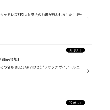
どーも！武田です！ ついに！！スタッドレス割引大抽選会の抽選が行われました！ 厳選なる抽選にするため、各店舗の店長が集まり、それぞれが他店の抽選を行うという方法をとっています！ こんな風に、、 当店の抽選用紙を青山店の店長が、、、、 ごそごそと引き当て、、、、 この笑顔！笑 カメラ目...
商品登場!!
いよいよ待望の新商品が登場！！ その名も BLIZZAK VRX２(ブリザック ヴイアール エックス ツー) あのＶＲＸより短く止まって更に長持ち！！ (詳しくはブリヂストンのホームページをご覧ください) ぜひ一度、当店にご来店ください。 新商品について、どこよりも詳しくご説明させて頂きます(^^)/ 皆...