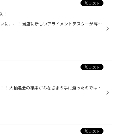
入！
どーも！武田です！ ついに、、ついに、、！ 当店に新しいアライメントテスターが導入されました！！ 元のテスターがうんともすんともいかなくなり、すぐに導入の運びとなったのですが、 それまでにアライメント調整を先延ばしになってしまったお客様や、やむなく諦めてしまったお客様、、、 大変お...
どーも！武田です！ さて、ついに！！ 大抽選会の結果がみなさまの手に渡ったのではないでしょうか！ その証拠に昨日から沢山の当選者様のご来店があります！！ 当選者のみなさま、おめでとうございます！！ あのVRX２お安く買えるチャンスなので、ぜひお買い上げください！ いまのところ一等の方は...