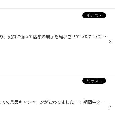
台風の接近であいにくの天候により、突風に備えて店頭の展示を縮小させていただいております！ ですが、スタッフは雨にも負けず風にも負けず、元気に営業中ですので、 何かお困りの際はお気軽にご来店ください（＾＾）
どーも！武田です！ 14日～16日までの景品キャンペーンがおわりました！！ 期間中タイヤをお買い上げの皆様、ありがとうございました(*^。^*) 景品目当てで来て頂いた方もいらっしゃいましたね、、、(笑) 景品はもうありませんが、まだまだ大商談会はおわりません！！ 今から冬タイヤをお買い上げの...