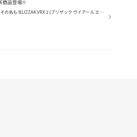
商品登場!!
いよいよ待望の新商品が登場！！ その名も BLIZZAK VRX２(ブリザック ヴイアール エックス ツー) あのＶＲＸより短く止まって更に長持ち！！ (詳しくはブリヂストンのホームページをご覧ください) ぜひ一度、当店にご来店ください。 新商品について、どこよりも詳しくご説明させて頂きます(^^)/ 皆...