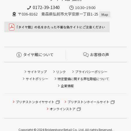
0172-39-1340
10:30~19:00
〒036-8162 青森県弘前市大字安原一丁目1-25
Map
タイヤ館について
お客様の声
サイトマップ
リンク
プライバシーポリシー
サイトポリシー
特定整備に関する弊社取組について
企業情報
タイヤ点検・安全点検/タイヤ履き替え/オイル交換/その他
ブリヂストンタイヤサイト
ブリヂストンホイールサイト
ピット作業の予約
オンラインストア
クローク契約会員専用タイヤ履き替え※タイヤ履き替えを
希望のクローク契約会員の方はこちらを選択ください
Copyright © 2024 Bridgestone Retail Co.,Ltd. All rights Reserved.
本日のタイヤ履き替え順番待ち予約 ※クローク契約会員の