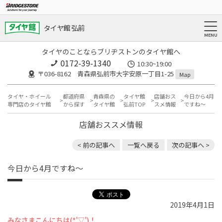
タイヤ館 弘前
タイヤのことならブリヂストンのタイヤ館へ
0172-39-1340
10:30~19:00
〒036-8162 青森県弘前市大字安原一丁目1-25
Map
タイヤ・ホイール
都道府県
青森県の
タイヤ館
店舗おス
今日から4月
専門店のタイヤ館
から探す
タイヤ館
弘前TOP
スメ情報
ですね～
店舗おススメ情報
< 前の記事へ
一覧へ戻る
次の記事へ >
今日から4月ですね～
2019年4月1日
みなさまこんにちは(*'▽')！