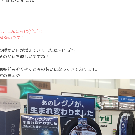
、こんにちは(*'▽')！
館 弘前です！
つ暖かい日が増えてきましたね～(*'ω'*)
るのが待ち遠しいですね！
館弘前もぞくぞくと春の装いになってきております。
ヤの展示や