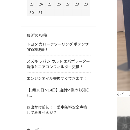
23
24
25
26
27
28
29
30
31
最近の投稿
トヨタ カローラツーリング ポテンザ
RE005装着！
スズキ ラパン ウルト エバポレーター
洗浄とエアコンフィルター交換！
エンジンオイル交換すぐできます！
【8月10日～14日】店舗休業のお知ら
ホイー
せ。
お出かけ前に！！愛車無料安全点検
してみませんか？