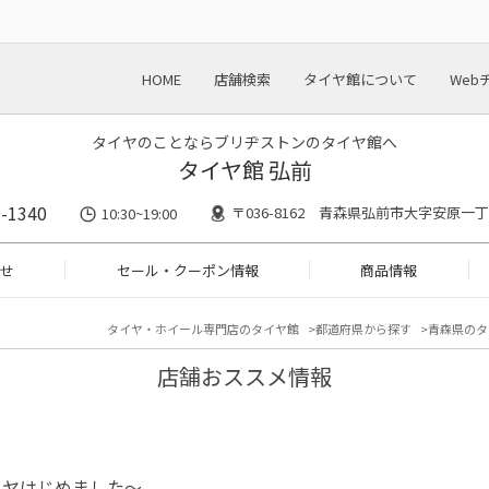
HOME
店舗検索
タイヤ館について
Web
タイヤのことならブリヂストンのタイヤ館へ
タイヤ館 弘前
-1340
〒036-8162 青森県弘前市大字安原一丁
10:30~19:00
せ
セール・クーポン情報
商品情報
タイヤ・ホイール専門店のタイヤ館
都道府県から探す
青森県のタ
店舗おススメ情報
イヤはじめました～