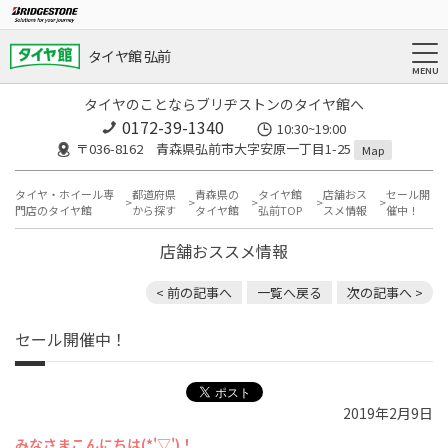
タイヤ館 弘前
タイヤのことならブリヂストンのタイヤ館へ
0172-39-1340
10:30~19:00
〒036-8162 青森県弘前市大字安原一丁目1-25
Map
タイヤ・ホイール専
都道府県
青森県の
タイヤ館
店舗おス
セール開
門店のタイヤ館
から探す
タイヤ館
弘前TOP
スメ情報
催中！
店舗おススメ情報
< 前の記事へ
一覧へ戻る
次の記事へ >
セール開催中！
2019年2月9日
みなさまこんにちは(*'▽')！