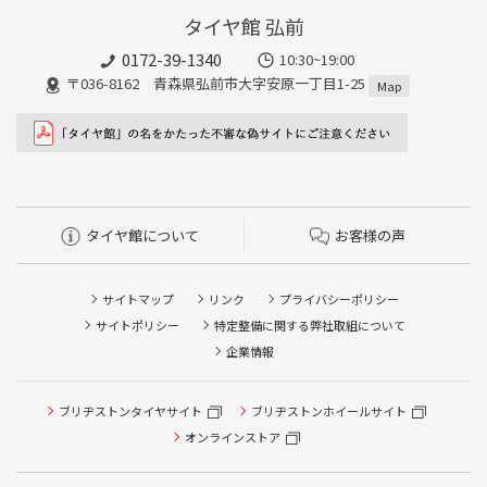
タイヤ館 弘前
0172-39-1340
10:30~19:00
〒036-8162 青森県弘前市大字安原一丁目1-25
Map
タイヤ館について
お客様の声
サイトマップ
リンク
プライバシーポリシー
サイトポリシー
特定整備に関する弊社取組について
企業情報
ブリヂストンタイヤサイト
ブリヂストンホイールサイト
タイヤ点検・安全点検/タイヤ履き替え/オイル交換/その他
ピット作業の予約
オンラインストア
クローク契約会員専用タイヤ履き替え※タイヤ履き替えを
希望のクローク契約会員の方はこちらを選択ください