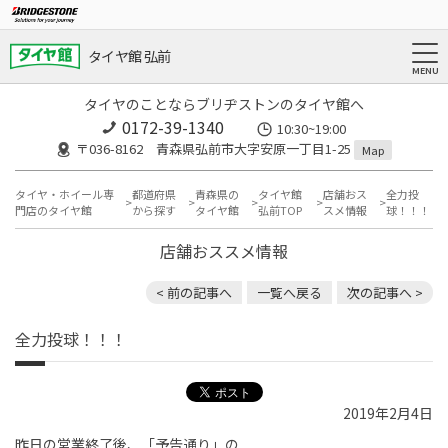
タイヤ館 弘前
タイヤのことならブリヂストンのタイヤ館へ
0172-39-1340
10:30~19:00
〒036-8162 青森県弘前市大字安原一丁目1-25
Map
タイヤ・ホイール専
都道府県
青森県の
タイヤ館
店舗おス
全力投
門店のタイヤ館
から探す
タイヤ館
弘前TOP
スメ情報
球！！！
店舗おススメ情報
< 前の記事へ
一覧へ戻る
次の記事へ >
全力投球！！！
2019年2月4日
昨日の営業終了後、「予告通り」の