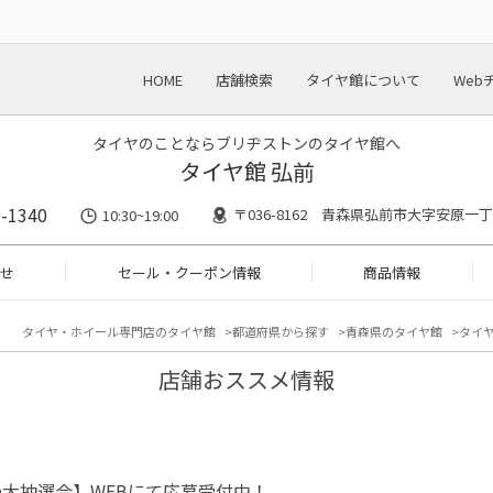
HOME
店舗検索
タイヤ館について
Web
タイヤのことならブリヂストンのタイヤ館へ
タイヤ館 弘前
-1340
〒036-8162 青森県弘前市大字安原一丁
10:30~19:00
せ
セール・クーポン情報
商品情報
タイヤ・ホイール専門店のタイヤ館
都道府県から探す
青森県のタイヤ館
タイヤ
店舗おススメ情報
大抽選会】WEBにて応募受付中！