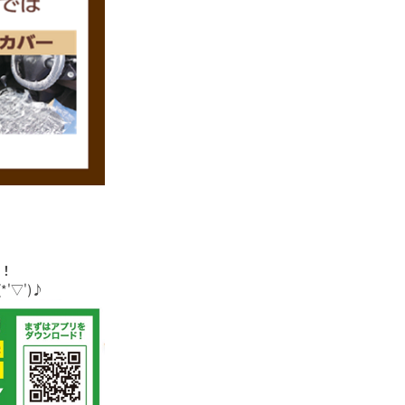
る！
▽')♪