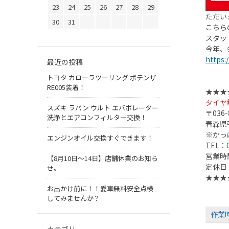
23
24
25
26
27
28
29
ただい
30
31
こちら
スタッ
今年、
https:/
最近の投稿
トヨタ カローラツーリング ポテンザ
RE005装着！
★★★
タイヤ
スズキ ラパン ウルト エバポレーター
〒036-
洗浄とエアコンフィルター交換！
青森県
※かっ
エンジンオイル交換すぐできます！
TEL：
営業
【8月10日～14日】店舗休業のお知ら
定休日
せ。
★★★
お出かけ前に！！愛車無料安全点検
してみませんか？
作業