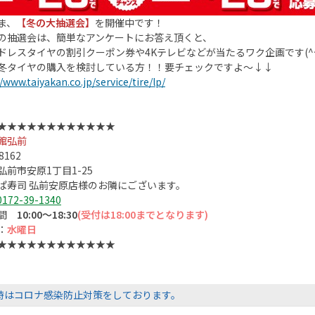
ま、
【冬の大抽選会】
を開催中です！
の抽選会は、簡単なアンケートにお答え頂くと、
ドレスタイヤの割引クーポン券や4Kテレビなどが当たるワク企画です(^^
冬タイヤの購入を検討している方！！要チェックですよ～↓↓
/www.taiyakan.co.jp/service/tire/lp/
★★★★★★★★★★★★
館弘前
8162
弘前市安原1丁目1-25
ぱ寿司 弘前安原店様のお隣にございます。
0172-39-1340
時間
10:00～18:30
(受付は18:00までとなります)
：
水曜日
★★★★★★★★★★★★
時はコロナ感染防止対策をしております。