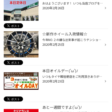
おはようございます！ いつも当店ブログをご覧頂きありがとうございますm(__)m 本日、当店は定休日となっております。 尚、昭和店、本通店も定休日ですので、お急ぎの方は日の出店をご利用下さい（＾＾） 日の出店ＨＰはコチラ（＾＾） 日の出店 ＴＥＬ 0138-32-3135 木曜日以降のご来店心よりお待...
2020年2月26日
☆新作ホイール入荷情報☆
今年NO.２の嫌な出来事が起こりテンションだだ下がりのきむらです( 一一) やるな厄年！笑（ちなみに一切信じないタイプです。笑） さてさて新作ホイールが連日入荷しております(*´▽｀*) 今日の入荷はマルカサービスさんのSCHNEIDERブランドからRX27が！ ブルーが目を引きますね！ ちなみにレッドも...
2020年2月25日
本日オイルデー('ω')ﾉ
いつもタイヤ館桔梗店をご利用頂きありがとうございます:) まー、とんでもない天気ですね（ ; ; ） 多分爆風スラ◯プも走り出せないレベルの吹雪！！！ こういう日は大抵会社の有線、調子悪いです。 今日に限っては音が1ミリも出ないので代わりに私の声がBGMになります(笑) 因みに私はアンルイスし...
2020年2月23日
あと一週間ですよ('ω')ﾉ