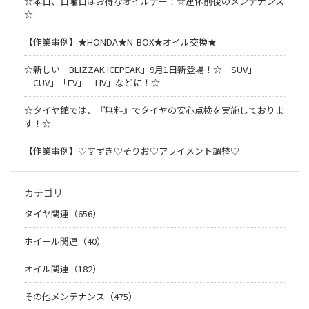
☆本日、日曜日はお得なオイルデー！☆連休前後のメンテナンス
☆
【作業事例】★HONDA★N-BOX★オイル交換★
☆新しい「BLIZZAK ICEPEAK」9月1日新登場！☆「SUV」
「CUV」「EV」「HV」などに！☆
☆タイヤ館では、『無料』でタイヤの安心点検を実施しておりま
す！☆
【作業事例】♡すずき♡そりお♡アライメント調整♡
カテゴリ
タイヤ関連（656）
ホイール関連（40）
オイル関連（182）
その他メンテナンス（475）