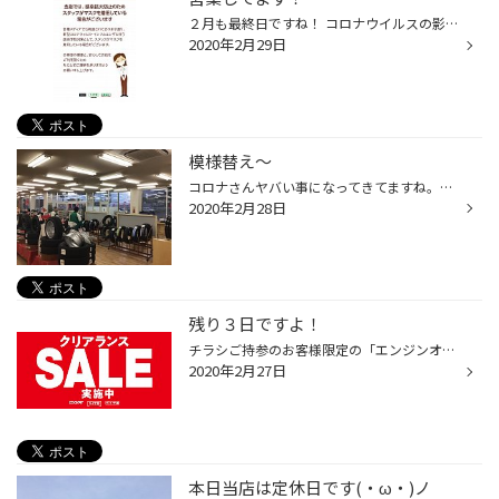
２月も最終日ですね！ コロナウイルスの影響が甚大な北海道ですが大事なのは自己管理ですね。。。 当店もマスク着用でのご対応になる場合がございます。 着用徹底したい所ですがマスクも販売していないので。。。 スタッフの手洗い・うがいは徹底しておりますのでm(__)m ぜひご来店くださいとは簡単...
2020年2月29日
模様替え～
コロナさんヤバい事になってきてますね。。。 とは言っても出来る事はマスク・手洗い・うがいをしっかりする事くらいですかね～ ジムも暫く休もうかな( 一一) 皆さんも出来る事はしましょうね！ こんな状況なので、ご来店も少なめですので店内を冬タイヤから、夏タイヤに模様替え中です(=ﾟωﾟ)ﾉ 店長...
2020年2月28日
残り３日ですよ！
チラシご持参のお客様限定の「エンジンオイル交換リフレッシュプラン」 残すところ本日を入れて残り３日間となりました。 赤字覚悟の特別価格です！ ほんと～にお得なプランです(=ﾟωﾟ)ﾉ しばらくオイル交換してないな～って方、ぜひご来店ください！！！ いつ交換したか覚えていない方。点検は無料...
2020年2月27日
本日当店は定休日です(・ω・)ノ