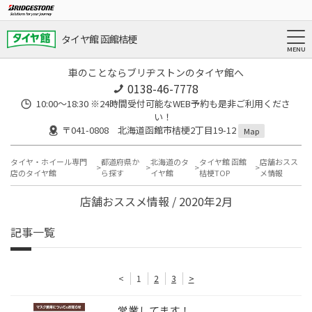
タイヤ館 函館桔梗
車のことならブリヂストンのタイヤ館へ
0138-46-7778
10:00～18:30 ※24時間受付可能なWEB予約も是非ご利用くださ
い！
〒041-0808 北海道函館市桔梗2丁目19-12
Map
タイヤ・ホイール専門
都道府県か
北海道のタ
タイヤ館 函館
店舗おスス
店のタイヤ館
ら探す
イヤ館
桔梗TOP
メ情報
店舗おススメ情報 / 2020年2月
記事一覧
<
1
2
3
>
営業してます！