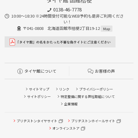
タイヤ館 函館桔梗
0138-46-7778
10:00～18:30 ※24時間受付可能なWEB予約も是非ご利用くださ
い！
〒041-0808 北海道函館市桔梗2丁目19-12
Map
タイヤ館について
お客様の声
サイトマップ
リンク
プライバシーポリシー
サイトポリシー
特定整備に関する弊社取組について
企業情報
タイヤ点検・安全点検/タイヤ履き替え/オイル交換/その他
ブリヂストンタイヤサイト
ブリヂストンホイールサイト
ピット作業の予約
オンラインストア
クローク契約会員専用タイヤ履き替え※タイヤ履き替えを