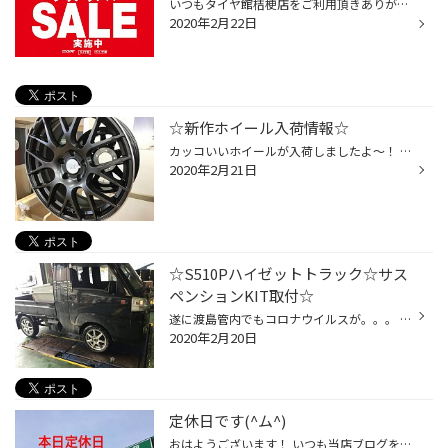
いつもタイヤ館桔梗店をご利用頂きありがとうございます:) ここ最近、バレンタイン期間の設け過ぎにより体重を大いにキャリーオーバーさせ 見事ぽっちゃりからハンプティダンプティに進化しました、 どうも久しぶりのだいとうです( ';' ) いよいよ、クリアランスセールもあと一週間！！！ まだ油...
2020年2月22日
☆新作ホイール入荷情報☆
カッコいいホイールが入荷しましたよ～！ これは人気が出そうな予感がしております(。-`ω-) じゃ～ん！！！ マルカサービスさんのRMPシリーズから028Fです(=ﾟωﾟ)ﾉ 2X8クロススポークスタイルでリムエッジにはダイヤモンドカットを施しております。 飽きの来ないデザイン・カラーで個人的にはセダン...
2020年2月21日
☆S510Pハイゼットトラック☆サス
ペンションKIT取付☆
遂に渡島管内でもコロナウイルスが。。。 皆さんもマスクに手洗い、うがいと出来る予防はしましょうね～(*'ω'*) 今日は火曜日に入庫作業したハイゼットトラックへのサスペンションKITの取付を。 Kei-ZoneさんのサスペンションKIT（フロント車高調）です。 ＜取付前＞ ＜取付中＞ ＜取付後＞ 装着さ...
2020年2月20日
定休日です(^ム^)
おはようございます！ いつも当店ブログをご覧頂きありがとうございますm(__)m 本日、当店は定休日となっております。 尚、昭和店、本通店も定休日ですので、お急ぎの方は日の出店をご利用下さい（＾＾） 日の出店ＨＰはコチラをクリック（＾＾） 日の出店 ＴＥＬ 0138-32-3135 木曜日以降のご来店...