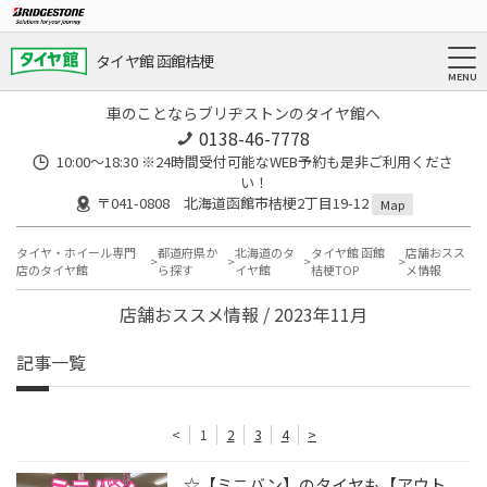
タイヤ館 函館桔梗
車のことならブリヂストンのタイヤ館へ
0138-46-7778
10:00～18:30 ※24時間受付可能なWEB予約も是非ご利用くださ
い！
〒041-0808 北海道函館市桔梗2丁目19-12
Map
タイヤ・ホイール専門
都道府県か
北海道のタ
タイヤ館 函館
店舗おスス
店のタイヤ館
ら探す
イヤ館
桔梗TOP
メ情報
店舗おススメ情報 / 2023年11月
記事一覧
<
1
2
3
4
>
☆【ミニバン】のタイヤも【アウト