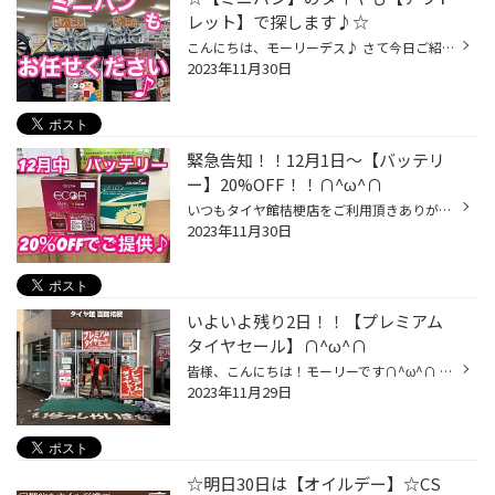
レット】で探します♪☆
こんにちは、モーリーデス♪ さて今日ご紹介したいのは 【ミニバン】のタイヤもタイヤ館へお任せください♪です タイヤ館で取り扱いのあるタイヤは色々ございます∩^ω^∩ 走行音の静かなタイヤ(静粛性)や雨の日に強く、長持ち♪ 低燃費性ももちろん兼ね備えております♪ そして【お買得タイヤ】【アウトレ...
2023年11月30日
緊急告知！！12月1日〜【バッテリ
ー】20%OFF！！∩^ω^∩
いつもタイヤ館桔梗店をご利用頂きありがとうございます∩^ω^∩ 皆さん！今のお車の状態って把握できていますか？ メンテンナンス用品は定期的に交換していますか？ 定期的に交換出来ていないと、車の故障に繋がってしまいます(；ω；) 当店はいつでも無料で点検を承っておりますので是非ご利用くださ...
2023年11月30日
いよいよ残り2日！！【プレミアム
タイヤセール】∩^ω^∩
皆様、こんにちは！モーリーです∩^ω^∩ いつもタイヤ館函館桔梗店をご利用いただきありがとうございます♪ いよいよ明日11/30(木)まで 【プレミアムタイヤセール開催♪】 残り2日間になりました 今お持ちのスタッドレスタイヤは大丈夫ですか？？ 今年も安心して使用できますか？ 次に１つでも当てはま...
2023年11月29日
☆明日30日は【オイルデー】☆CS