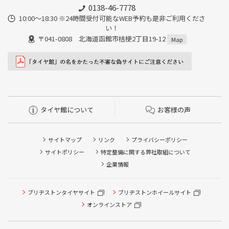
0138-46-7778
10:00～18:30 ※24時間受付可能なWEB予約も是非ご利用くださ
い！
〒041-0808 北海道函館市桔梗2丁目19-12
Map
タイヤ館について
お客様の声
サイトマップ
リンク
プライバシーポリシー
サイトポリシー
特定整備に関する弊社取組について
企業情報
タイヤ点検・安全点検/タイヤ履き替え/オイル交換/その他
ブリヂストンタイヤサイト
ブリヂストンホイールサイト
ピット作業の予約
オンラインストア
クローク契約会員専用タイヤ履き替え※タイヤ履き替えを
希望のクローク契約会員の方はこちらを選択ください