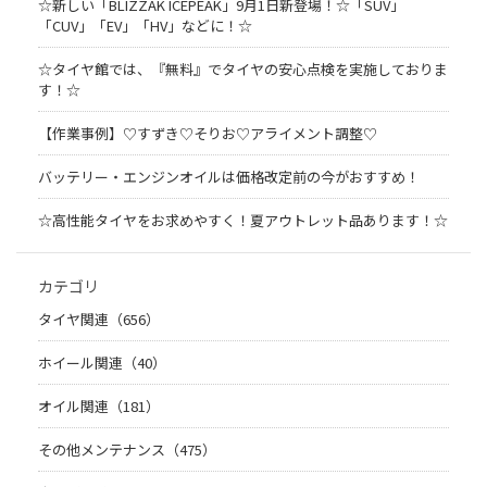
☆新しい「BLIZZAK ICEPEAK」9月1日新登場！☆「SUV」
「CUV」「EV」「HV」などに！☆
☆タイヤ館では、『無料』でタイヤの安心点検を実施しておりま
す！☆
【作業事例】♡すずき♡そりお♡アライメント調整♡
バッテリー・エンジンオイルは価格改定前の今がおすすめ！
☆高性能タイヤをお求めやすく！夏アウトレット品あります！☆
カテゴリ
タイヤ関連（656）
ホイール関連（40）
オイル関連（181）
その他メンテナンス（475）