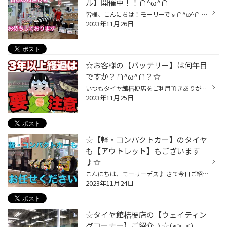
ル】開催中！！∩^ω^∩
皆様、こんにちは！モーリーです∩^ω^∩ いつもタイヤ館函館桔梗店をご利用いただきありがとうございます♪ 11/17（金）から11/30(木)まで 【プレミアムタイヤセール開催♪】しております！！ 最後の週末になりました♪ 今お持ちのスタッドレスタイヤは大丈夫ですか？？ 今年も安心して使用できますか？ ...
2023年11月26日
☆お客様の【バッテリー】は何年目
ですか？∩^ω^∩？☆
いつもタイヤ館桔梗店をご利用頂きありがとうございます∩^ω^∩ 皆さん！今のお車の状態って把握できていますか？ メンテンナンス用品は定期的に交換していますか？ 定期的に交換出来ていないと、車の故障に繋がってしまいます(；ω；) 当店はいつでも無料で点検を承っておりますので是非ご利用くださ...
2023年11月25日
☆【軽・コンパクトカー】のタイヤ
も【アウトレット】もございます
♪☆
こんにちは、モーリーデス♪ さて今日ご紹介したいのは 【軽・コンパクトカー】のタイヤもタイヤ館へお任せください♪です タイヤ館で取り扱いのあるタイヤは色々ございます∩^ω^∩ 走行音の静かなタイヤ(静粛性)や雨の日に強く、長持ち♪ 低燃費性ももちろん兼ね備えております♪ そして【お買得タイヤ】...
2023年11月24日
☆タイヤ館桔梗店の【ウェイティン
グコーナー】ご紹介♪☆(๑˃̵ᴗ˂̵)