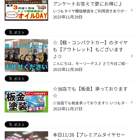
アンケートお答えで更にお得に♪
いつもタイヤ館桔梗店をご利用頂きありがとうございます٩( 'ω' )و 明日30日はオイルデーとなります('ω')ノ☆ 当店でのオイル交換は ・ドレンパッキンを毎回新品に交換(一部車両除く) オイル交換の際、ドレンボルトのパッキンも 交換のたびに力がかかり劣化してしまいます そのままだとオイル漏れが生...
2023年11月29日
☆【軽・コンパクトカー】のタイヤ
も【アウトレット】もございます
♪☆
こんにちは、モーリーデス♪ さて今日ご紹介したいのは 【軽・コンパクトカー】のタイヤもタイヤ館へお任せください♪です タイヤ館で取り扱いのあるタイヤは色々ございます∩^ω^∩ 走行音の静かなタイヤ(静粛性)や雨の日に強く、長持ち♪ 低燃費性ももちろん兼ね備えております♪ そして【お買得タイヤ】...
2023年11月28日
☆当店でも【板金】承っております
☆
☆当店でも板金承っております☆ いつもタイヤ館桔梗店をご利用頂きありがとうございます∩^ω^∩ タイヤ館＝タイヤのみと思われている方もいらっしゃるのでは？！ そんなことはありません。 おクルマのこと何でもお気軽にご相談ください!(^^)! 例えば鈑金作業 一瞬の不注意での事故や、ぶつけられて出来...
2023年11月27日
本日11/26【プレミアムタイヤセー