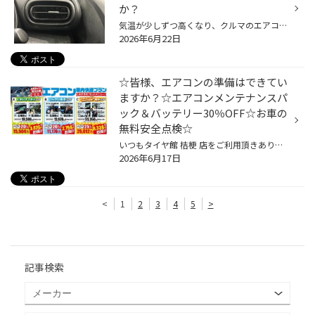
か？
気温が少しずつ高くなり、クルマのエアコンを使用する機会も増えてきていると思います。 是非、夏本番を迎える前におクルマのエアコンのメンテナンスをしませんか？ 【より快適に♪今がおススメ！カーエアコンのメンテナンス】 ■エアコンガスクリーニング おクルマの経年劣化によって、エアコンの効...
2026年6月22日
☆皆様、エアコンの準備はできてい
ますか？☆エアコンメンテナンスパ
ック＆バッテリー30％OFF☆お車の
無料安全点検☆
いつもタイヤ館 桔梗 店をご利用頂きありがとうございます( ⁎ᵕᴗᵕ⁎ ) 今年の気象庁の予報では 全国的に平年より気温が高いと言われています。 先日、函館も25度以上になる日が2日間くらい続き 早速エアコンガス補充の駆け込みが数件ありました！ 皆様、エアコンの効きは大丈夫ですか(⁎•ᴗ•⁎)و？ タイ...
2026年6月17日
<
1
2
3
4
5
>
記事検索