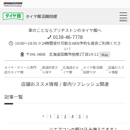
タイヤ館 函館桔梗
車のことならブリヂストンのタイヤ館へ
0138-46-7778
10:00～18:30 ※24時間受付可能なWEB予約も是非ご利用くださ
い！
〒041-0808 北海道函館市桔梗2丁目19-12
Map
タイヤ・ホイール専門
都道府県か
北海道のタ
タイヤ館 函館
店舗おスス
店のタイヤ館
ら探す
イヤ館
桔梗TOP
メ情報
店舗おススメ情報 / 車内リフレッシュ関連
記事一覧
<
1
2
3
4
5
>
☆エアコンの駆け込み増えてます！