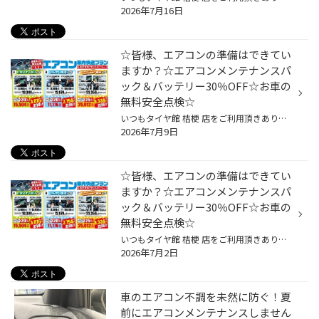
2026年7月16日
☆皆様、エアコンの準備はできてい
ますか？☆エアコンメンテナンスパ
ック＆バッテリー30％OFF☆お車の
無料安全点検☆
いつもタイヤ館 桔梗 店をご利用頂きありがとうございます( ⁎ᵕᴗᵕ⁎ ) 今年の気象庁の予報では 全国的に平年より気温が高いと言われています。 先日、函館も25度以上になる日が2日間くらい続き 早速エアコンガス補充の駆け込みが数件ありました！ 皆様、エアコンの効きは大丈夫ですか(⁎•ᴗ•⁎)و？ タイ...
2026年7月9日
☆皆様、エアコンの準備はできてい
ますか？☆エアコンメンテナンスパ
ック＆バッテリー30％OFF☆お車の
無料安全点検☆
いつもタイヤ館 桔梗 店をご利用頂きありがとうございます( ⁎ᵕᴗᵕ⁎ ) 今年の気象庁の予報では 全国的に平年より気温が高いと言われています。 先日、函館も25度以上になる日が2日間くらい続き 早速エアコンガス補充の駆け込みが数件ありました！ 皆様、エアコンの効きは大丈夫ですか(⁎•ᴗ•⁎)و？ タイ...
2026年7月2日
車のエアコン不調を未然に防ぐ！夏
前にエアコンメンテナンスしません