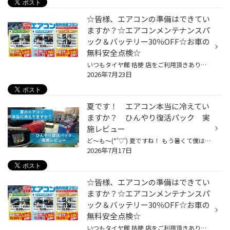
☆皆様、エアコンの準備はできてい
ますか？☆エアコンメンテナンスパ
ック＆バッテリー30％OFF☆お車の
無料安全点検☆
いつもタイヤ館 桔梗 店をご利用頂きありがとうございます( ⁎ᵕᴗᵕ⁎ ) 今年の気象庁の予報では 全国的に平年より気温が高いと言われています。 先日、函館も25度以上になる日が2日間くらい続き 早速エアコンガス補充の駆け込みが数件ありました！ 皆様、エアコンの効きは大丈夫ですか(⁎•ᴗ•⁎)و？ タイ...
2026年7月23日
夏です！ エアコン本当に冷えてい
ますか？ ひんやり復活パック 実
施レビュー
ど～も～(*'▽') 夏ですね！ もう暑くて僕は冬が待ち遠しいです・・・（;´д｀） さて！今回はエアコンについてです！ エアコンのご相談の多いのが 「冷えなくなったからガス補充をしてほしい」という依頼です。 ですがエアコンが冷えなくなった段階で すでに何かしらのトラブルに見舞われていること...
2026年7月17日
☆皆様、エアコンの準備はできてい
ますか？☆エアコンメンテナンスパ
ック＆バッテリー30％OFF☆お車の
無料安全点検☆
いつもタイヤ館 桔梗 店をご利用頂きありがとうございます( ⁎ᵕᴗᵕ⁎ ) 今年の気象庁の予報では 全国的に平年より気温が高いと言われています。 先日、函館も25度以上になる日が2日間くらい続き 早速エアコンガス補充の駆け込みが数件ありました！ 皆様、エアコンの効きは大丈夫ですか(⁎•ᴗ•⁎)و？ タイ...