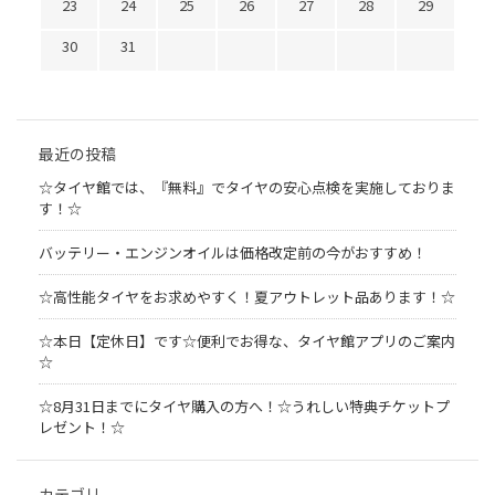
23
24
25
26
27
28
29
30
31
最近の投稿
☆タイヤ館では、『無料』でタイヤの安心点検を実施しておりま
す！☆
バッテリー・エンジンオイルは価格改定前の今がおすすめ！
☆高性能タイヤをお求めやすく！夏アウトレット品あります！☆
☆本日【定休日】です☆便利でお得な、タイヤ館アプリのご案内
☆
☆8月31日までにタイヤ購入の方へ！☆うれしい特典チケットプ
レゼント！☆
カテゴリ