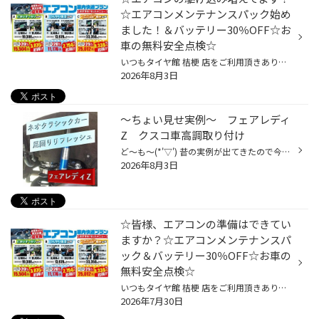
☆エアコンメンテナンスパック始め
ました！＆バッテリー30％OFF☆お
車の無料安全点検☆
いつもタイヤ館 桔梗 店をご利用頂きありがとうございます( ⁎ᵕᴗᵕ⁎ ) 今年の気象庁の予報では 全国的に平年より気温が高いと言われています。 函館も30度近くになる日が...！ エアコンガス関係の駆け込みが増えてます！ 皆様、エアコンの効きに満足してますか(⁎•ᴗ•⁎)و？ タイヤ館では夏期間限定 エア...
2026年8月3日
～ちょい見せ実例～ フェアレディ
Z クスコ車高調取り付け
ど～も～(*'▽') 昔の実例が出てきたので今日はちらみせです まだまだ現役なフェアレディZ それでも足はへたってきます・・・ 足回りのリフレッシュはいかがですか？ スポーツ走行のためだけじゃない リフレッシュして愛車との末長い付き合いを ご来店お待ちしております。
2026年8月3日
☆皆様、エアコンの準備はできてい
ますか？☆エアコンメンテナンスパ
ック＆バッテリー30％OFF☆お車の
無料安全点検☆
いつもタイヤ館 桔梗 店をご利用頂きありがとうございます( ⁎ᵕᴗᵕ⁎ ) 今年の気象庁の予報では 全国的に平年より気温が高いと言われています。 先日、函館も25度以上になる日が2日間くらい続き 早速エアコンガス補充の駆け込みが数件ありました！ 皆様、エアコンの効きは大丈夫ですか(⁎•ᴗ•⁎)و？ タイ...
2026年7月30日