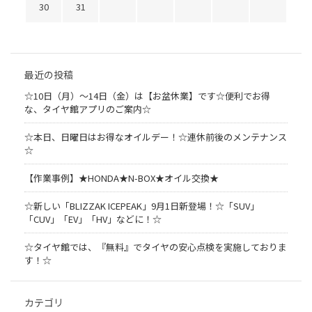
30
31
最近の投稿
☆10日（月）～14日（金）は【お盆休業】です☆便利でお得
な、タイヤ館アプリのご案内☆
☆本日、日曜日はお得なオイルデー！☆連休前後のメンテナンス
☆
【作業事例】★HONDA★N-BOX★オイル交換★
☆新しい「BLIZZAK ICEPEAK」9月1日新登場！☆「SUV」
「CUV」「EV」「HV」などに！☆
☆タイヤ館では、『無料』でタイヤの安心点検を実施しておりま
す！☆
カテゴリ