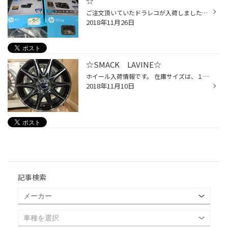
☆
ご注文頂いていたドラレコが入荷しました～。 追加オプションのリアカメラも取り付けますよ～ こちらのｆ870ｇはアシスト機能も充実！！！ 追突防止アラート・車線逸脱アラート・速度アラートなどなど。。。 冬の道は事故も多いのでドラレコは重要です！ 本日タイヤ交換と同時に取付予定でしたがお...
2018年11月26日
☆SMACK LAVINE☆
ホイール入荷情報です。 在庫サイズは、１５X５５ ４/１００ （４３） コンパクトカーサイズです。 FITやヴィッツ等にお乗りの方にオススメです（＾＾） ホイールSETをご購入予定の方いかがですか？？？ その他サイズ設定は共豊コーポレーションさんのホームページをご覧下さい⇒コチラ
2018年11月10日
記事検索