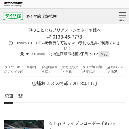
タイヤ館 函館桔梗
車のことならブリヂストンのタイヤ館へ
0138-46-7778
10:00～18:30 ※24時間受付可能なWEB予約も是非ご利用くださ
い！
〒041-0808 北海道函館市桔梗2丁目19-12
Map
タイヤ・ホイール専門
都道府県か
北海道のタ
タイヤ館 函館
店舗おスス
店のタイヤ館
ら探す
イヤ館
桔梗TOP
メ情報
店舗おススメ情報 / 2018年11月
記事一覧
☆ｈｐドライブレコーダーｆ870ｇ