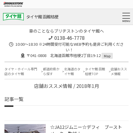
タイヤ館 函館桔梗
車のことならブリヂストンのタイヤ館へ
0138-46-7778
10:00～18:30 ※24時間受付可能なWEB予約も是非ご利用くださ
い！
〒041-0808 北海道函館市桔梗2丁目19-12
Map
タイヤ・ホイール専門
都道府県か
北海道のタ
タイヤ館 函館
店舗おスス
店のタイヤ館
ら探す
イヤ館
桔梗TOP
メ情報
店舗おススメ情報 / 2018年1月
記事一覧
☆JA12ジムニー☆デフィ ブースト