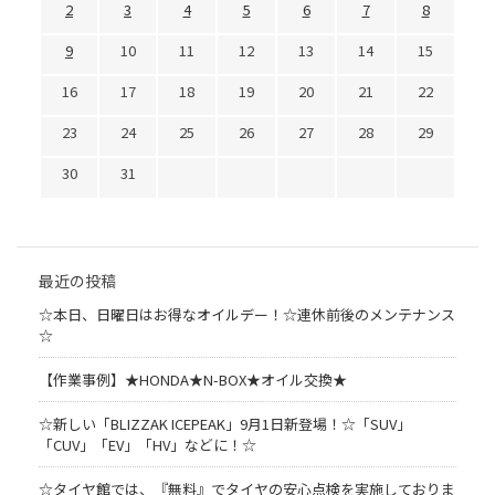
2
3
4
5
6
7
8
9
10
11
12
13
14
15
16
17
18
19
20
21
22
23
24
25
26
27
28
29
30
31
最近の投稿
☆本日、日曜日はお得なオイルデー！☆連休前後のメンテナンス
☆
【作業事例】★HONDA★N-BOX★オイル交換★
☆新しい「BLIZZAK ICEPEAK」9月1日新登場！☆「SUV」
「CUV」「EV」「HV」などに！☆
☆タイヤ館では、『無料』でタイヤの安心点検を実施しておりま