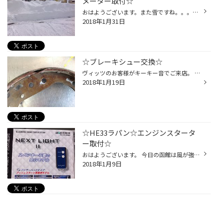
メーター取付☆
おはようございます。また雪ですね。。。もういいかげんにしてほしい。。。 もう駐車場の雪山もポンコツ除雪機で積み上げられる高さも限界に（・・；） そろそろお金を払って排雪しなきゃなくなりそうです（Ｔ Ｔ） 道路脇の雪もどんどん高くなります。。。 昨日はＪＡ１２ジムニーにメーターを取付...
2018年1月31日
☆ブレーキシュー交換☆
ヴィッツのお客様がキーキー音でご来店。 ブレーキシューが減っているのが原因でした。市内に在庫があったのでそのまま交換作業へ（＾＾） 写真を撮ったんですが角度なのかイマイチ新品との違いがわかりずらい。。。 肉眼だと全然違うんですけどね。笑 とりあえず一枚目が交換部品。 二枚目が交換後...
2018年1月19日
☆HE33ラパン☆エンジンスタータ
ー取付☆
おはようございます。 今日の函館は風が強い！夜は冷え込みそうですね～ 朝イチでエンジンスターターの取付が入庫！この時期の必需品ですね！ 今回はサーキットデザインを使用です（＾＾） 車種やスターターのメーカーにより１本キーを用意しなきゃいけない場合もありますがこちらは不要☆ 松本さん...
2018年1月9日