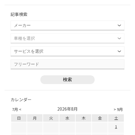
記事検索
カレンダー
2026年8月
7月 <
> 9月
日
月
火
水
木
金
土
1